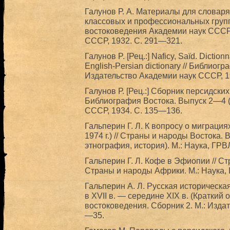
Галунов Р. А. Материалы для словаря
классовых и профессиональных группи
востоковедения Академии наук СССР. 
СССР, 1932. C. 291—321.
Галунов P. [Рец.:] Naficy, Saïd. Diction
English-Persian dictionary // Библиог
Издательство Академии наук СССР, 1
Галунов Р. [Рец.:] Сборник персидских четвер
Библиография Востока. Выпуск 2—4 (1
СССР, 1934. С. 135—136.
Гальперин Г. Л. К вопросу о миграци
1974 г.) // Страны и народы Востока.
этнография, история). М.: Наука, ГРВ
Гальперин Г. Л. Кофе в Эфиопии // Ст
Страны и народы Африки. М.: Наука, 
Гальперин А. Л. Русская историческа
в XVII в. — середине XIX в. (Краткий 
востоковедения. Сборник 2. М.: Изда
—35.