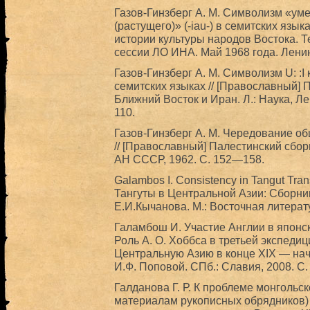
Газов-Гинзберг А. М. Символизм «уме
(растущего)» (-iau-) в семитских язы
истории культуры народов Востока. Т
сессии ЛО ИНА. Май 1968 года. Ленин
Газов-Гинзберг А. М. Символизм U: :I
семитских языках // [Православный] П
Ближний Восток и Иран. Л.: Наука, Л
110.
Газов-Гинзберг А. М. Чередование об
// [Православный] Палестинский сборни
АН СССР, 1962. С. 152—158.
Galambos I. Consistency in Tangut Transl
Тангуты в Центральной Азии: Сборник
Е.И.Кычанова. М.: Восточная литерат
Галамбош И. Участие Англии в японс
Роль А. О. Хоббса в третьей экспедиц
Центральную Азию в конце XIX — нача
И.Ф. Поповой. СПб.: Славия, 2008. С
Галданова Г. Р. К проблеме монгольско
материалам рукописных обрядников)