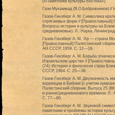
(«Памятники культуры Востока»).
Гази-Мухаммад (В.О.Бобровников) // 
Газов-Гинзберг А. М. Символика кра
спрягаемых форм // [Православный] П
Вопросы истории и культуры на Ближ
средневековье). Л.: Наука, Ленинград
Газов-Гинзберг А. М. ‘Ар — страна Мо
[Православный] Палестинский сборник.
АН СССР, 1959. С. 12—16.
Газов-Гинзберг А. М. Борьба этнически
Израильском царстве // [Православны
(74): История и филология стран Ближ
СССР, 1964. С. 25—38.
Газов-Гинзберг А. М. Двузначность и
коррекции в Библии (с учетом кумранс
Палестинский сборник. Выпуск 25 (88
и раннесредневекового времени. Л.: 
С. 77—80.
Газов-Гинзберг А. М. Звуковой симво
памятники и проблемы истории культу