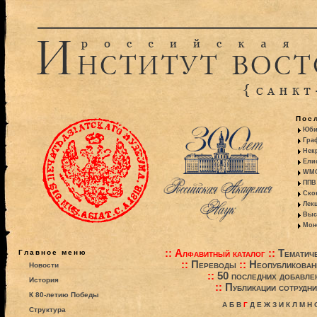
Пос
Юби
Гра
Некр
Ели
WMO:
ППВ 
Ско
Лекц
Выс
Моно
::
Алфавитный каталог
::
Тематиче
Главное меню
::
Переводы
::
Неопубликова
Новости
::
50 последних добавле
История
::
Публикации сотрудни
К 80-летию Победы
А
Б
В
Г
Д
Е
Ж
З
И
К
Л
М
Н
Структура