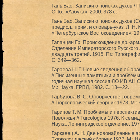
Гань Бао. Записки о поисках духов / 
СПб.: «Азбука», 2000. 378 с.
Гань Бао. Записки о поисках духов (Co
предисл., прим. и словарь-указ. Л. Н
«Петербургское Востоковедение», 199
Гапанцян Гр. Происхождение др.-арм.
Отделения Императорского Русского 
двадцать третий. 1915. Пг.: Типогра
С. 349—362.
Гараева Н. Г. Новые сведения об ара
// Письменные памятники и проблемы
годичная научная сессия ЛО ИВ АН С
М.: Наука, ГРВЛ, 1982. С. 18—22.
Гарбузова В. С. О творчестве соврем
// Тюркологический сборник 1978. М.:
Гарипов Т. М. Проблемы и перспектив
Поволжья // Turcologica 1976. К семи
Наука, Ленинградское отделение, 197
Гаркавец А. Н. Две новонайденные ар
Тюркологический сборник 1977. М.: Н