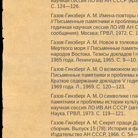
научная сессия ЛО ИВ АН СССР (крат
С. 124—126.
Газов-Гинзберг А. М. Имена-повторы 
// Письменные памятники и проблемы 
годичная научная сессия ЛО ИВ АН С
сообщения). Москва: ГРВЛ, 1972. С. 
Газов-Гинзберг А. М. Новое в толков
Мертвого моря // Письменные памятн
народов Востока. Тезисы докладов I 
1965 года. Ленинград, 1965. С. 9—10.
Газов-Гинзберг А. М. О возможном и
Письменные памятники и проблемы и
Краткое содержание докладов V годи
1969 года. Л., 1969. C. 120—123.
Газов-Гинзберг А. М. О символике гл
памятники и проблемы истории культу
научная сессия ЛО ИВ АН СССР (авто
Наука, ГРВЛ, 1973. С. 119—121.
Газов-Гинзберг А. М. Секрет пращи Д
сборник. Выпуск 15 (78): История и ф
Издательство АН СССР, 1966. С. 54—