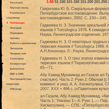
1-50
51-100
101-150
151-200
201-250
Personalia
Научная жизнь
Гаврилова Ю. Б. Сакральные формулы
Петербургское востоковедение. Выпус
Рукописные
востоковедение», 2002. С. 230—245.
сокровища
Публикации
Гаджиева Н. З. Значение ареальной л
Лекторий
языков // Turcologica 1976. К семиде
Периодика
Наука, Ленинградское отделение, 197
Архивы
Гаджиева Н. З. О некоторых трудных 
Работа с рукописями
тюркских языков // Turcologica 1986.
Экскурсии
А.Н.Кононова. Л.: Наука, Ленинградск
Продажа книг
Гаджиева Н. З. О трех этапах измене
Спонсорам
тюркских языков // Тюркологический с
Аспирантура
65—71.
Библиотека
ИВР в СМИ
Абу Хамид Мухаммад ал-Газали ал-Ту
счастья»). Часть 2: Рукн 2: Обычаи (с П
Противодействие
коммент. и указ. А. А. Хисматулина. 
коррупции
2007. XXX + 466 с. («Памятники культу
IOM (eng)
ал-Газали, Абу Хамид Мухаммад. «Ким
Часть 1: ‘Унваны 1—4. Рукн 1. — Пер. с 
Хисматулина. — СПб.: «Петербургское