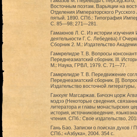
Гамазов М. Переводы с персидского, 
Восточным поэтам. Варьяции на вост
Отделения Императорского Русского 
пятый. 1890. СПб.: Типография Импе
С. 85—98; 271—281.
Гамаюнов Л. С. Из истории изучения 
деятельности Г. С. Лебедева) // Очер
Сборник 2. М.: Издательство Академи
Гамкрелидзе Т. В. Вопросы консонанти
Переднеазиатский сборник. III. Исто
М.: Наука, ГРВЛ, 1979. С. 71—77.
Гамкрелидзе Т. В. Передвижение согла
Переднеазиатский сборник. [I]. Вопро
Издательство восточной литературы, 
Ганхуяг Магсаржав. Бичээч цорж Агв
мэдээ (Некоторые сведения, связанн
литератора и главы монастырских цер
история, источниковедение, языкозн
чтения. СПб.: Свое издательство, 201
Гань Бао. Записки о поисках духов / 
СПб.: «Азбука», 2004. 354 с.