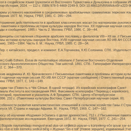
гол в согдийском языке (рукописи из Восточного Туркестана и Дуньхуана в собрании И
тор-История, 2024. — 112 с. ISBN 978-5-4469-2249-9, DOI 10.48612/IVRRAN/kn5f-x223-9
ормы условного наклонения в средневековых арабоязычных грамматиках тюркских язы
орник 1977. М.: Наука, ГРВЛ, 1981. С. 285—294.
Отражение действительности в арабских классических масал (по материалам рукописи
 памятники и проблемы истории культуры народов Востока. XX годичная научная сесс
ы и сообщения). 1985 г. Часть 2. Москва: ГРВЛ, 1986. С. 39—44.
Принципы составления сборников арабских пословиц у филологов VIII—XII вв. // Пись
мы истории культуры народов Востока. XVIII годичная научная сессия ЛО ИВ АН ССС
я). 1983—1984. Часть II. М.: Наука, ГРВЛ, 1985. С. 28—34.
Пер. с китайского, предисл. и коммент. Е.А.Торчинова, К.Ю.Солонина. СПб.: Издательст
с.
я:] Galib Edhem. Essai de numismatique ottomane // Записки Восточного Отделения
сского Археологического Общества. Том шестой. 1891. СПб.: Типография Императорс
2. С. 364—370.
рхив академика И. Ю. Крачковского // Письменные памятники и проблемы истории куль
II годичная научная сессия ЛО ИВ АН СССР (краткие сообщения) / Ответственный ред
ква: ГРВЛ, 1977. С. 141—149.
нджи тан (Повесть о Чек Сёные. В одной тетради). Из корейских ксилографов Санкт-
иала Института востоковедения РАН. Факсимиле ксилографа / Перевод с корейского,
нтарий, приложения и указатель А.Ф.Троцевич. СПб.: Центр «Петербургское
96. 232 с. (Памятники культуры Востока: Санкт-Петербургская научная серия. III).
собенности развития капиталистических отношений в сельском хозяйстве Ганы // Стра
пуск VII. Страны и народы Африки. М.: Наука, ГРВЛ, 1969. С. 147—162.
просу об изучении «Кодзики» («Запись о делах древности»), 712 г. // Письменные памят
филологические исследования. Ежегодник 1972. М.: Наука, ГРВЛ, 1977. С. 241—254.
] Bügüde nayiramdaqu mongγol arad ulus-un sinǰileküi uqaγan-u küriyeleng-eče qoyar sar-a 
ekü «šin-e toli» kemekü sedkül bičig = Журнал “šin-e toli” [Новое зерцало], издаваемый У