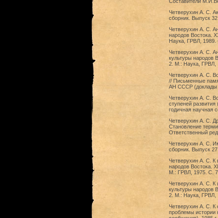
Составители М.И.Во
Четверухин А. С. А
сборник. Выпуск 32 
Четверухин А. С. А
народов Востока. X
Наука, ГРВЛ, 1989.
Четверухин А. С. А
культуры народов В
2. М.: Наука, ГРВЛ,
Четверухин А. С. В
// Письменные памя
АН СССР (доклады и
Четверухин А. С. В
ступеней развития 
годичная научная с
Четверухин А. С. Д
Становление терми
Ответственный редак
Четверухин А. С. И
сборник. Выпуск 27
Четверухин А. С. К
народов Востока. X
М.: ГРВЛ, 1975. С. 
Четверухин А. С. К
культуры народов В
2. М.: Наука, ГРВЛ,
Четверухин А. С. К
проблемы истории 