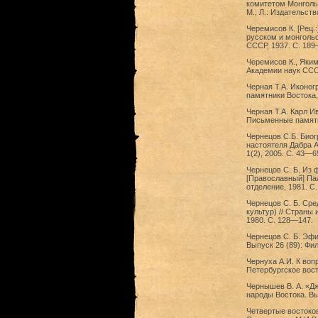
комитетом Монгольс
М.; Л.: Издательст
Черемисов К. [Рец.
русском и монгольс
СССР, 1937. С. 189
Черемисов К., Якимо
Академии наук СССР
Черная Т.А. Иконогр
памятники Востока, 
Черная Т.А. Карл И
Письменные памятни
Чернецов С.Б. Биог
настоятеля Дабра А
1(2), 2005. С. 43—6
Чернецов С. Б. Из 
[Православный] Пал
отделение, 1981. С
Чернецов С. Б. Сре
культур) // Страны
1980. С. 128—147.
Чернецов С. Б. Эфи
Выпуск 26 (89): Фил
Чернуха А.И. К воп
Петербургское вост
Чернышев В. А. «Дж
народы Востока. Вы
Четвертые востоков