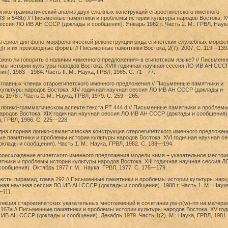
 Часть 2. Москва: ГРВЛ, 1986. С. 88—94.
огико-грамматический анализ двух сложных конструкций сгароегипегского именного
3f и 548b) // Письменные памятники и проблемы истории культуры народов Востока. XV
ессия ЛО ИВ АН СССР (доклады и сообщения). Январь 1982 г. Часть 2. М.: ГРВЛ, Наука
атериал для фоно-морфологической реконструкции ряда египетских служебных морфе
, (j)r и их производные формы // Письменные памятники Востока, 2(7), 2007. С. 119—139
ожно ли говорить о наличии «именного предложения» в египетском языке? // Письмен
мы истории культуры народов Востока. XVIII годичная научная сессия ЛО ИВ АН ССС
я). 1983—1984. Часть II. М.: Наука, ГРВЛ, 1985. С. 71—77.
 главных членах староегипетского именного предложения // Письменные памятники и
культуры народов Востока. XIV годичная научная сессия ЛО ИВ АН СССР (доклады и
 1978 г. Часть 2. М.: Наука, ГРВЛ, 1979. С. 259—265.
 логико-грамматическом аспекте текста РТ 444 d // Письменные памятники и проблем
ародов Востока. XIX годичная научная сессия ЛО ИВ АН СССР (доклады и сообщения)
ка, ГРВЛ, 1986. С. 225—228.
дна спорная логико-семантическая конструкция староегипетского именного предложен
ные памятники и проблемы истории культуры народов Востока. XVI годичная научная с
лады и сообщения). Часть 1. М.: Наука, ГРВЛ, 1982. С. 188—194.
Происхождение египетского именного предложения модели «имя + указательное место
тники и проблемы истории культуры народов Востока. XIII годичная научная сессия Л
ообщения). Октябрь 1977 г. М.: Наука, ГРВЛ, 1977. С. 175—179.
ексты пирамид, глава 292 // Письменные памятники и проблемы истории культуры наро
ичная научная сессия ЛО ИВ АН СССР (доклады и сообщения). 1988 г. Часть 1. М.: Наука
—111.
ункция староегипетских указательных местоимений в сочетании pw-p(w)-nn на матери
 167а // Письменные памятники и проблемы истории культуры народов Востока. XV год
ИВ АН СССР (доклады и сообщения). Декабрь 1979. Часть 1(2). М.: Наука, ГРВЛ, 1981.