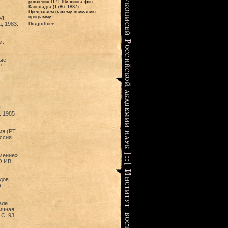
рождения П.Л. Шиллинга фон
Канштадта (1786–1837).
Предлагаем вашему вниманию
программу.
II
, 1983.
Подробнее...
м.
.
ные
Р
ы
. 1985
ия (PT
ессия
имение»
О ИВ
дов
,
але
ичная
 С. 93