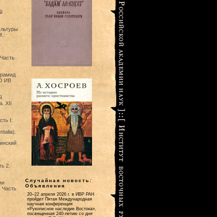
й
ультуры
.:
 Часть
ирамид
ЛО ИВ
й
. XII
ть I:
talia).
тинский
ы
ь 2.
Случайная новость:
ии
Объявления
. Часть
20–22 апреля 2026 г. в ИВР РАН
пройдет Пятая Международная
научная конференция
«Рукописное наследие Востока»,
посвященная 240-летию со дня