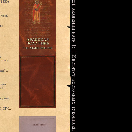
1936).
а
 наук
во
о
стока,
а) //
ских
ВЛ,
орник.
. СПб.: