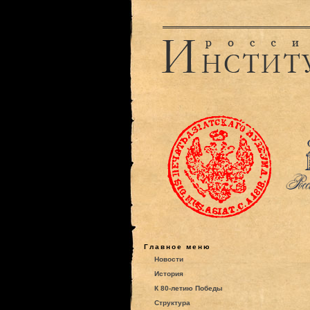
Главное меню
Новости
История
К 80-летию Победы
Структура