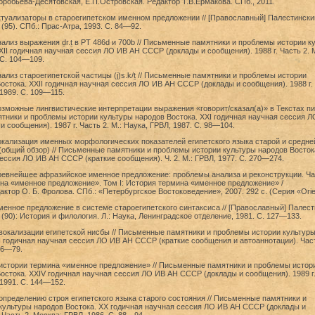
робьева-Десятовская, Е.П.Островская. Редактор Т.В.Ермакова. СПб., 2011.
ктуализаторы в староегипетском именном предложении // [Православный] Палестински
(95). СПб.: Прас-Атра, 1993. С. 84—92.
нализ выражения ḏr.ṯ в РТ 486d и 700b // Письменные памятники и проблемы истории к
XII годичная научная сессия ЛО ИВ АН СССР (доклады и сообщения). 1988 г. Часть 2. М
 С. 104—109.
нализ староегипетской частицы (j)s.k/ṯ // Письменные памятники и проблемы истории
остока. XXII годичная научная сессия ЛО ИВ АН СССР (доклады и сообщения). 1988 г.
 1989. С. 109—115.
озможные лингвистические интерпретации выражения «говорит/сказал(а)» в Текстах п
тники и проблемы истории культуры народов Востока. XXI годичная научная сессия 
 сообщения). 1987 г. Часть 2. М.: Наука, ГРВЛ, 1987. С. 98—104.
окализация именных морфологических показателей египетского языка старой и средне
(общий обзор) // Письменные памятники и проблемы истории культуры народов Востока
ессия ЛО ИВ АН СССР (краткие сообщения). Ч. 2. М.: ГРВЛ, 1977. С. 270—274.
ревнейшее афразийское именное предложение: проблемы анализа и реконструкции. Час
на «именное предложение». Том I: История термина «именное предложение» /
тор О. Б. Фролова. СПб.: «Петербургское Востоковедение», 2007. 292 с. (Серия «Orien
менное предложение в системе староегипетского синтаксиса // [Православный] Палес
 (90): История и филология. Л.: Наука, Ленинградское отделение, 1981. С. 127—133.
 вокализации египетской нисбы // Письменные памятники и проблемы истории культур
I годичная научная сессия ЛО ИВ АН СССР (краткие сообщения и автоаннотации). Част
76—79.
 истории термина «именное предложение» // Письменные памятники и проблемы истор
остока. XXIV годичная научная сессия ЛО ИВ АН СССР (доклады и сообщения). 1989 г
 1991. С. 144—152.
 определению строя египетского языка старого состояния // Письменные памятники и
культуры народов Востока. XX годичная научная сессия ЛО ИВ АН СССР (доклады и