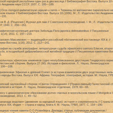
кой народной республики один раз в два месяца // Библиография Востока. Выпуск 10 (
во Академии наук СССР, 1937. С. 185—189.
:] Oros mongγol qadamal toγan uqaγan-u neres = Термины по математике параллельно н
ком языках // Библиография Востока. Выпуск 10 (1936). М.; Л.: Издательство Академии
—191.
в В. Д. [Рецензия:] Журнал для лам // Советское востоковедение. I. М.; Л.: Издательст
, 1940. С. 256—261.
афическая коллекция доктора Зибольда Flora japonica delineationibus // Письменные
1(14), 2011. С. 197—219.
ванович Максимович — выдающийся российский «ботанический востоковед» XIX в. //
ки Востока, 1(16), 2012. С. 212—241.
рафия на службе агиографии: литературная судьба эфиопского святого Елисея, второг
сбо, в позднейшей дабралибаносской житийной традиции // Письменные памятники Во
5.
фольклора эфиопских книжников (одно неопубликованное двустишие Гондарского период
естинский сборник. Выпуск 27 (90): История и филология. Л.: Наука, Ленинградское
. 106—108.
дневековая Эфиопия и древний Египет (к истории взаимосвязи двух родственных ниль
 и народы Востока. Выпуск XXI. Африка. География, этнография, история. М.: Наука, ГР
опский заупокойный сборник «Свиток Оправдания» // [Православный] Палестинский сб
ология и история. Л.: Наука, Ленинградское отделение, 1978. 60—65.
росу о диахроническом образовании долгих гласных в монгольском языке // Mongolica-X
оковедение, 2013. С. 49—52.
анапада андолан» (движение за народный язык): история и современность // Страны и
пуск XIX. Индия — страна и народ. Книга 4. М.: Наука, ГРВЛ, 1977. С. 154—190.
едные чтения памяти О.О.Розенберга. Доклады, статьи, публикации документов /