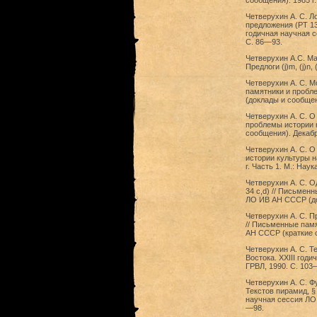
сообщения). 1985 г.
Четверухин А. С. Л
предложения (РТ 13
годичная научная с
С. 86—93.
Четверухин А.С. М
Предлоги (j)m, (j)n
Четверухин А. С. М
памятники и пробле
(доклады и сообщени
Четверухин А. С. О
проблемы истории 
сообщения). Декабрь
Четверухин А. С. О
истории культуры н
г. Часть 1. М.: Нау
Четверухин А. С. О
34 с,d) // Письмен
ЛО ИВ АН СССР (док
Четверухин А. С. 
// Письменные памя
АН СССР (краткие с
Четверухин А. С. Т
Востока. XXIII год
ГРВЛ, 1990. С. 103
Четверухин А. С. Ф
Текстов пирамид, §
научная сессия ЛО 
—98.