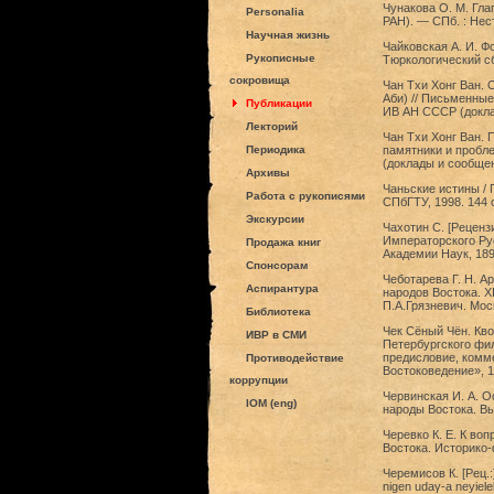
Чунакова О. М. Гла
Personalia
РАН). — СПб. : Нес
Научная жизнь
Чайковская А. И. Ф
Рукописные
Тюркологический сб
сокровища
Чан Тхи Хонг Ван. 
Аби) // Письменные
Публикации
ИВ АН СССР (доклад
Лекторий
Чан Тхи Хонг Ван. 
Периодика
памятники и пробле
(доклады и сообщени
Архивы
Чаньские истины / 
Работа с рукописями
СПбГТУ, 1998. 144 
Экскурсии
Чахотин С. [Рецензи
Императорского Ру
Продажа книг
Академии Наук, 189
Спонсорам
Чеботарева Г. Н. А
Аспирантура
народов Востока. X
П.А.Грязневич. Мос
Библиотека
Чек Сёный Чён. Кво
ИВР в СМИ
Петербургского фил
предисловие, комме
Противодействие
Востоковедение», 19
коррупции
Червинская И. А. О
IOM (eng)
народы Востока. Вы
Черевко К. Е. К во
Востока. Историко-
Черемисов К. [Рец.:
nigen udaγ-a neyiel