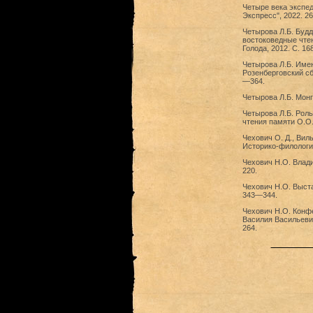
Четыре века экспед
Экспресс", 2022. 26
Четырова Л.Б. Будд
востоковедные чтен
Голода, 2012. С. 1
Четырова Л.Б. Име
Розенберговский сб
—364.
Четырова Л.Б. Монг
Четырова Л.Б. Роль
чтения памяти О.О.
Чехович О. Д., Вил
Историко-филологич
Чехович Н.О. Влади
220.
Чехович Н.О. Выста
343—344.
Чехович Н.О. Конф
Василия Васильевич
264.