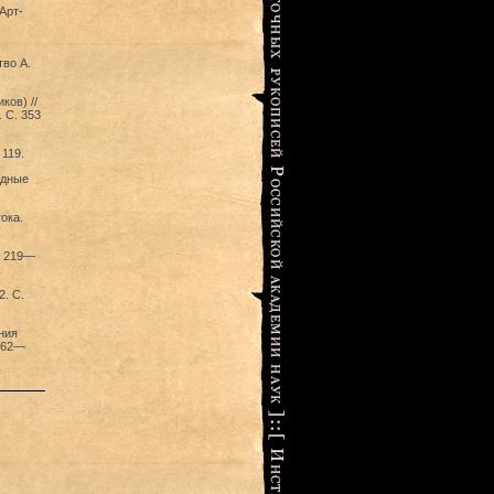
Арт-
во А.
ов) //
 С. 353
119.
едные
ока.
. 219—
. С.
ния
 262—