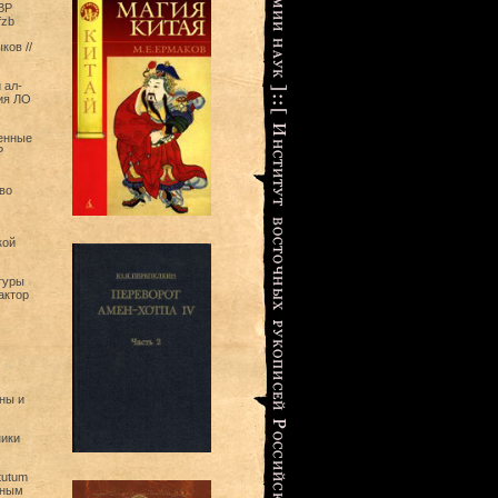
ВР
fzb
ков //
 ал-
ия ЛО
менные
Р
во
кой
туры
актор
ны и
ники
tutum
ченым