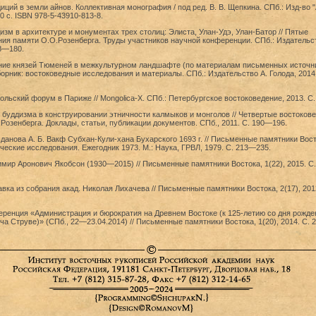
иций в земли айнов. Коллективная монография / под ред. В. В. Щепкина. СПб.: Изд-во "
0 с. ISBN 978-5-43910-813-8.
изм в архитектуре и монументах трех столиц: Элиста, Улан-Удэ, Улан-Батор // Пятые
ия памяти О.О.Розенберга. Труды участников научной конференции. СПб.: Издательст
68—180.
ние князей Тюменей в межкультурном ландшафте (по материалам письменных источник
орник: востоковедные исследования и материалы. СПб.: Издательство А. Голода, 2014.
ольский форум в Париже // Mongolica-X. СПб.: Петербургское востоковедение, 2013. С. 
 буддизма в конструировании этничности калмыков и монголов // Четвертые востоков
Розенберга. Доклады, статьи, публикации документов. СПб., 2011. С. 190—196.
ьданова А. Б. Вакф Субхан-Кули-хана Бухарского 1693 г. // Письменные памятники Вост
еские исследования. Ежегодник 1973. М.: Наука, ГРВЛ, 1979. С. 213—235.
мир Аронович Якобсон (1930—2015) // Письменные памятники Востока, 1(22), 2015. С
вка из собрания акад. Николая Лихачева // Письменные памятники Востока, 2(17), 2012
еренция «Администрация и бюрократия на Древнем Востоке (к 125-летию со дня рожде
а Струве)» (СПб., 22—23.04.2014) // Письменные памятники Востока, 1(20), 2014. С.