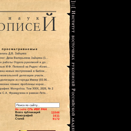
о просматриваемые
алась Д.В. Зайцева
лог: Дина Валерьевна Зайцева (1...
к работы Отдела рукописей и до...
вью И.Ф. Поповой на Радио «Комс...
вка новых поступлений в Библи...
 монгольской делегации участн...
делегации из города Измир (03.06...
евские чтения: проблемы корее...
рафия: Mongolica. Том XXIX, 2026, № 2
и С.А. Французова в рамках Летн...
На сайте СПб ИВР РАН
Всего публикаций
11046
Монографий
1611
Статей
9172