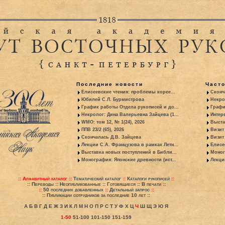
Последние новости
Част
Елисеевские чтения: проблемы корее...
Сконч
Юбилей С.Л. Бурмистрова
Некро
График работы Отдела рукописей и до...
Графи
Некролог: Дина Валерьевна Зайцева (1...
Интер
WMO: том 12, № 1(24), 2026
Выста
ППВ 23/2 (65), 2026
Визит
Скончалась Д.В. Зайцева
Визит 
Лекции С.А. Французова в рамках Летн...
Елисе
Выставка новых поступлений в Библи...
Моног
Монография: Японские древности (ист...
Лекци
::
Алфавитный каталог
::
Тематический каталог
::
Каталоги рукописей
::
::
Переводы
::
Неопубликованные
::
Готовящиеся
::
В печати
::
::
50 последних добавленных
::
Детальный запрос
::
::
Публикации сотрудников за последние 10 лет
::
А
Б
В
Г
Д
Е
Ж
З
И
К
Л
М
Н
О
П
Р
С
Т
У
Ф
Х
Ц
Ч
Ш
Щ
Э
Ю
Я
1-50
51-100
101-150
151-159