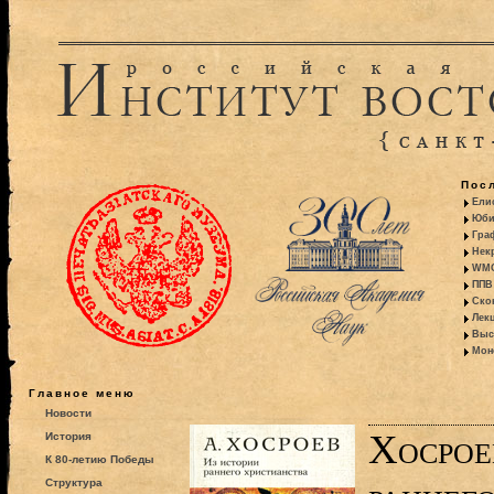
Пос
Ели
Юби
Гра
Некр
WMO:
ППВ 
Ско
Лекц
Выс
Моно
Главное меню
Новости
Хосрое
История
К 80-летию Победы
Структура