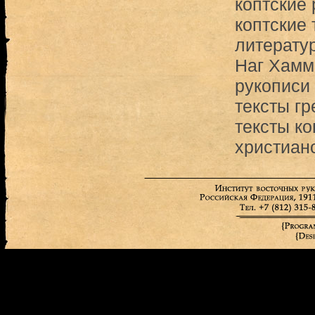
коптские 
коптские 
литерату
Наг Хамм
рукописи 
тексты гр
тексты ко
христиан