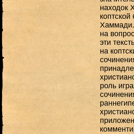
находок X
коптской 
Хаммади.
на вопрос
эти текс
на коптск
сочинени
принадле
христиан
роль игра
сочинени
раннегипе
христианс
приложен
комменти