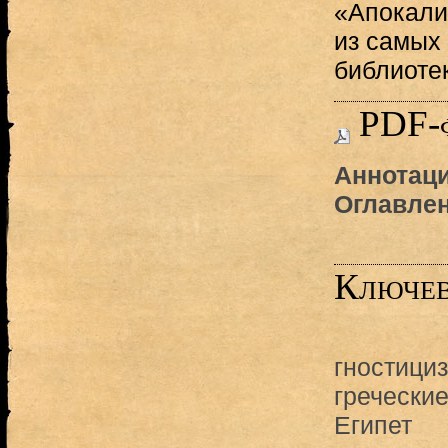
«Апокали
из самых
библиоте
PDF-
Аннотаци
Оглавле
Ключев
гностици
греческие
Египет