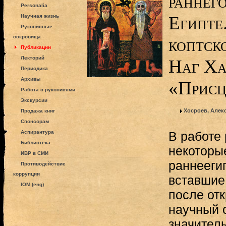
раннег
Personalia
Египте
Научная жизнь
Рукописные
сокровища
коптск
Публикации
Лекторий
Наг Ха
Периодика
Архивы
«Присц
Работа с рукописями
Экскурсии
Хосроев, Алек
Продажа книг
Спонсорам
Аспирантура
В работе
Библиотека
некоторы
ИВР в СМИ
раннеегип
Противодействие
коррупции
вставшие
IOM (eng)
после отк
научный 
значител