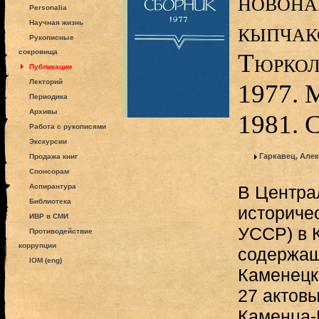
новона
Personalia
кыпчакс
Научная жизнь
Рукописные
сокровища
Тюркол
Публикации
Лекторий
1977. 
Периодика
Архивы
1981. 
Работа с рукописями
Экскурсии
Гаркавец, Але
Продажа книг
Спонсорам
Аспирантура
В Центра
Библиотека
историче
ИВР в СМИ
УССР) в 
Противодействие
коррупции
содержащ
IOM (eng)
Каменецко
27 актовы
Каменца-