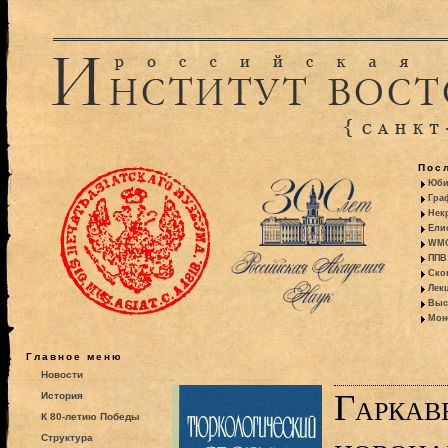
Пос
Юби
Гра
Некр
Ели
WMO:
ППВ 
Ско
Лекц
Выс
Моно
Главное меню
Новости
Гаркав
История
К 80-летию Победы
Структура