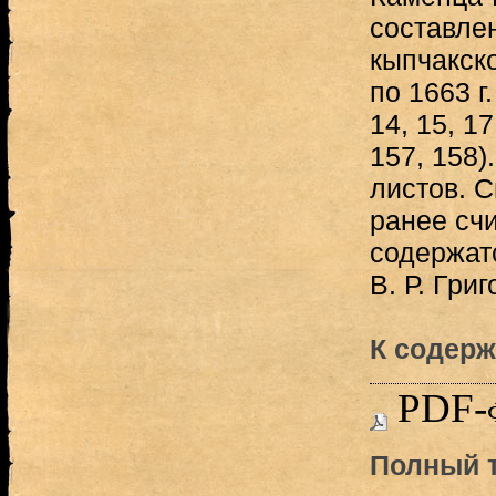
составле
кыпчакско
по 1663 г.
14, 15, 17
157, 158)
листов. С
ранее сч
содержат
В. Р. Григ
К содерж
PDF-
Полный т