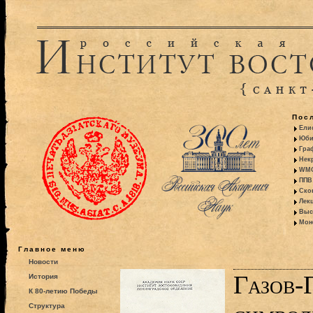
Пос
Ели
Юби
Гра
Некр
WMO:
ППВ 
Ско
Лекц
Выс
Моно
Главное меню
Новости
Газов-
История
К 80-летию Победы
Структура