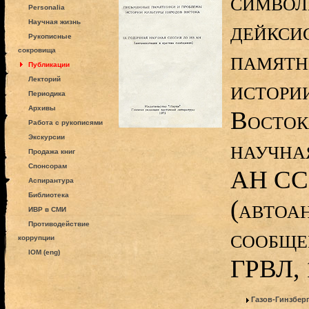
символ
Personalia
дейкси
Научная жизнь
Рукописные
сокровища
памятн
Публикации
Лекторий
истори
Периодика
Архивы
Восток
Работа с рукописями
Экскурсии
научна
Продажа книг
Спонсорам
АН СС
Аспирантура
Библиотека
(автоа
ИВР в СМИ
Противодействие
сообще
коррупции
IOM (eng)
ГРВЛ, 
Газов-Гинзбер