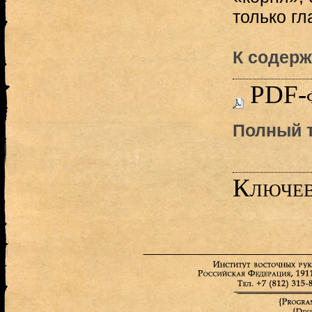
только гла
К содерж
PDF-
Полный т
Ключев