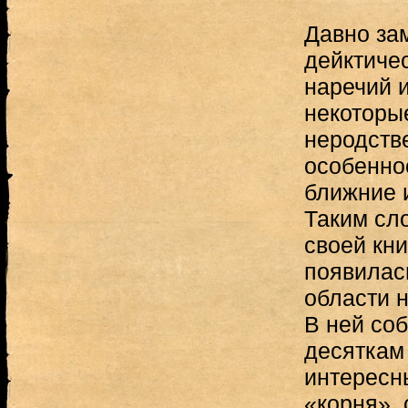
Давно за
дейктичес
наречий 
некоторы
неродств
особенно
ближние 
Таким сл
своей кн
появилась
области 
В ней со
десяткам
интересн
«корня»,