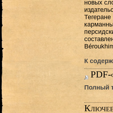
новых сло
издательс
Тегеране
карманны
персидск
составле
Béroukhim
К содерж
PDF-
Полный т
Ключев