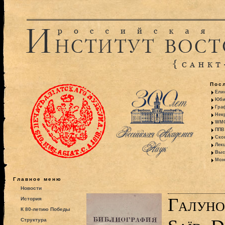
Пос
Ели
Юби
Гра
Некр
WMO:
ППВ 
Ско
Лекц
Выс
Моно
Главное меню
Новости
Галунов
История
К 80-летию Победы
Структура