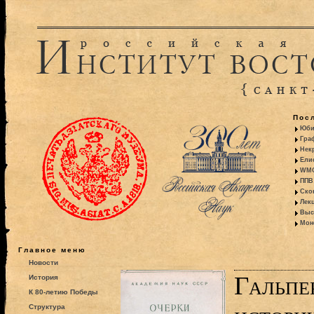
Пос
Юби
Гра
Некр
Ели
WMO:
ППВ 
Ско
Лекц
Выс
Моно
Главное меню
Новости
Гальпе
История
К 80-летию Победы
Структура