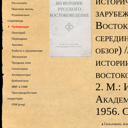
истори
Personalia
зарубе
Научная жизнь
Рукописные
сокровища
Восток
Публикации
Лекторий
середин
Периодика
Архивы
обзор) 
Работа с рукописями
Экскурсии
истори
Продажа книг
Спонсорам
восток
Аспирантура
Библиотека
2. М.: 
ИВР в СМИ
Противодействие
Академ
коррупции
IOM (eng)
1956. 
Гальперин, Ал