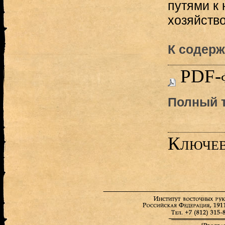
путями к
хозяйство
К содерж
PDF-
Полный т
Ключев