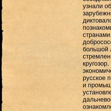
узнали об
зарубежн
диктовал
познаком
странами,
добросос
большой 
стремлен
кругозор
экономич
русское п
и промыш
установл
дальнево
ознакомл