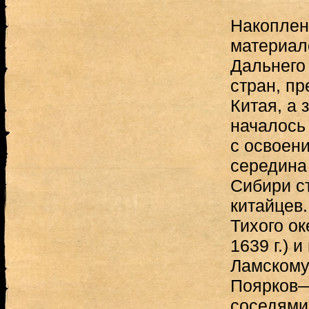
Накоплен
материал
Дальнего 
стран, пр
Китая, а 
началось
с освоен
середина 
Сибири с
китайцев
Тихого о
1639 г.) 
Ламскому
Поярков— 
соседями 