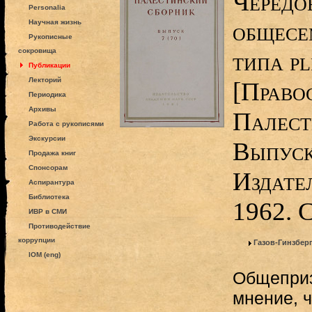
Чередо
Personalia
общесе
Научная жизнь
Рукописные
сокровища
типа pl
Публикации
Лекторий
[Право
Периодика
Архивы
Палест
Работа с рукописями
Экскурсии
Выпуск 
Продажа книг
Спонсорам
Издате
Аспирантура
Библиотека
1962. 
ИВР в СМИ
Противодействие
коррупции
Газов-Гинзбер
IOM (eng)
Общеприз
мнение, 