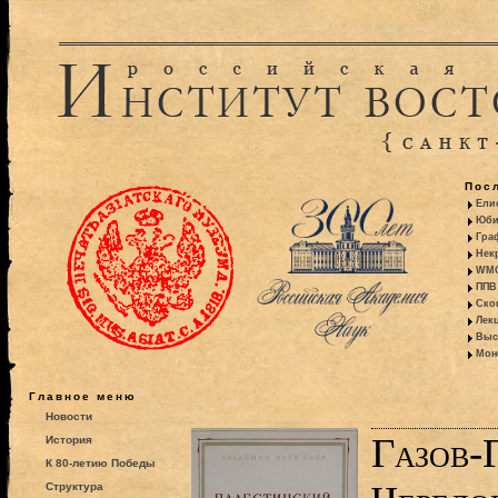
Пос
Ели
Юби
Гра
Некр
WMO:
ППВ 
Ско
Лекц
Выс
Моно
Главное меню
Новости
Газов-
История
К 80-летию Победы
Структура