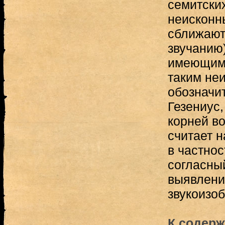
семитски
неисконн
сближают
звучанию)
имеющим
таким не
обозначит
Гезениус,
корней во
считает 
в частнос
согласны
выявлен
звукоизоб
К содерж