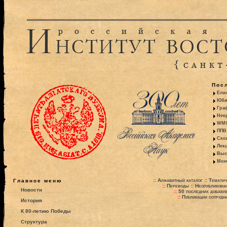
Пос
Ели
Юби
Гра
Некр
WMO:
ППВ 
Ско
Лекц
Выс
Моно
::
Алфавитный каталог
::
Тематич
Главное меню
::
Переводы
::
Неопубликова
Новости
::
50 последних добавл
::
Публикации сотрудн
История
К 80-летию Победы
Структура