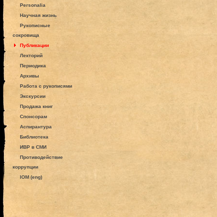
Personalia
Научная жизнь
Рукописные
сокровища
Публикации
Лекторий
Периодика
Архивы
Работа с рукописями
Экскурсии
Продажа книг
Спонсорам
Аспирантура
Библиотека
ИВР в СМИ
Противодействие
коррупции
IOM (eng)