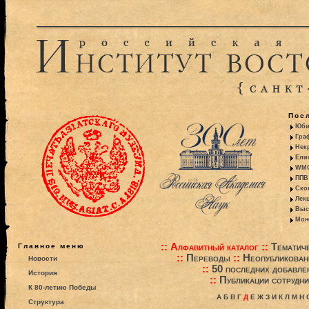
Пос
Юби
Гра
Некр
Ели
WMO:
ППВ 
Ско
Лекц
Выс
Моно
::
Алфавитный каталог
::
Тематиче
Главное меню
::
Переводы
::
Неопубликова
Новости
::
50 последних добавле
История
::
Публикации сотрудни
К 80-летию Победы
А
Б
В
Г
Д
Е
Ж
З
И
К
Л
М
Н
Структура