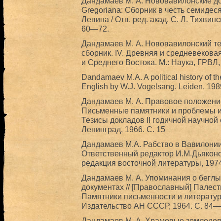
Дандамаев М. А. Нововавилонские док
Gregoriana: Сборник в честь семидеся
Левина / Отв. ред. акад. С. Л. Тихвин
60—72.
Дандамаев М. А. Нововавилонский те
сборник. IV. Древняя и средневекова
и Среднего Востока. М.: Наука, ГРВЛ,
Dandamaev M.A. A political history of t
English by W.J. Vogelsang. Leiden, 198
Дандамаев М. А. Правовое положение
Письменные памятники и проблемы и
Тезисы докладов II годичной научной
Ленинград, 1966. C. 15
Дандамаев М.А. Рабство в Вавилонии VII 
Ответственный редактор И.М.Дьяконов
редакция восточной литературы, 1974
Дандамаев М. А. Упоминания о беглы
документах // [Православный] Палести
Памятники письменности и литературы
Издательство АН СССР, 1964. С. 84—
Дандамаев М. А. Храмовые земледель