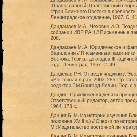
[Православный] Палестинский сборник
стран Ближнего Востока в древности и
Ленинградское отделение, 1967. С. 4
Дандамаев М.А., Чехович И.О. Поздн
собрании ИВР РАН // Письменные памя
208.
Дандамаев М. А. Юридическое и факт
Вавилонии // Письменные памятники 
Востока. Тезисы докладов III годичн
года. Ленинград, 1967. C. 49.
Дандекар Р.Н. От вед к индуизму: Э
«Восточная л-ра», 2002. 285 стр. Со
редактор Г.М.Бонгард-Левин. Пер. с а
Дандин. Приключения десяти принцев 
Ответственный редактор, автор преди
1964, 173 с.
Данциг Б. М. Из истории изучения Бл
половина XVIII в.) // Очерки по истор
М.: Издательство восточной литерату
Данциг Б. М. Из истории изучения Бл