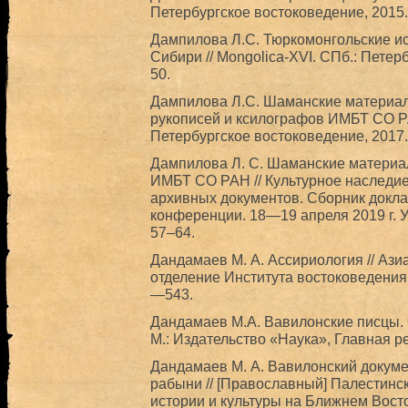
Петербургское востоковедение, 2015.
Дампилова Л.С. Тюркомонгольские ис
Сибири // Mongolica-XVI. СПб.: Петер
50.
Дампилова Л.С. Шаманские материал
рукописей и ксилографов ИМБТ СО РАН
Петербургское востоковедение, 2017.
Дампилова Л. С. Шаманские материал
ИМБТ СО РАН // Культурное наследие
архивных документов. Сборник докл
конференции. 18—19 апреля 2019 г. Ул
57–64.
Дандамаев М. А. Ассириология // Аз
отделение Института востоковедения 
—543.
Дандамаев М.А. Вавилонские писцы. 
М.: Издательство «Наука», Главная р
Дандамаев М. А. Вавилонский докуме
рабыни // [Православный] Палестинск
истории и культуры на Ближнем Восток