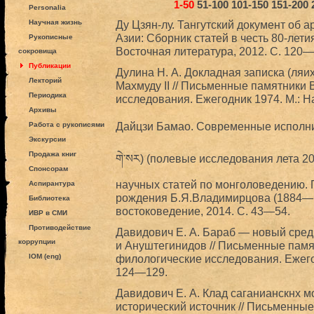
1-50
51-100
101-150
151-200
Personalia
Научная жизнь
Ду Цзян-лу. Тангутский документ об а
Азии: Сборник статей в честь 80-лет
Рукописные
Восточная литература, 2012. С. 120―
сокровища
Публикации
Дулина Н. А. Докладная записка (ля
Лекторий
Махмуду II // Письменные памятники 
Периодика
исследования. Ежегодник 1974. М.: Н
Архивы
Дaйцзи Бамао. Современные исполните
Работа с рукописями
Экскурсии
Продажа книг
གེ་སར) (полевые исследования лета 201
Спонсорам
научных статей по монголоведению. 
Аспирантура
рождения Б.Я.Владимирцова (1884—1
Библиотека
востоковедение, 2014. С. 43—54.
ИВР в СМИ
Противодействие
Давидович Е. А. Бараб — новый сре
коррупции
и Ануштегинидов // Письменные памя
IOM (eng)
филологические исследования. Ежегод
124—129.
Давидович Е. А. Клад саганианскнх мо
исторический источник // Письменные