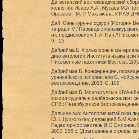
Дагестанский востоковедческий сбор
коллегия: Исаев А.А., Мусаев М.А. (о
Оразаев Г.М.-Р. Махачкала: ИИАЭ ДНЦ
Дай Юань гурун-и судури (История В
тетради IV / Перевод с маньчжурског
и с предисловием Т. А. Пан // Письме
9—23.
Дайрийма Б. Фольклорные материалы
диалектологии Института языка и лит
Письменные памятники Востока, 2(9),
Дайриймаа Б. Конференция, посвящен
урянхайского исполнителя С. Чойсурен
востоковедение, 2013. С. 109.
Дайриймаа Б. Монгол улсын ШУА-ийн
зохиол судлалын салбарын ээлжит сем
СПб.: Петербургское Востоковедение,
Дальнее эхо: Антология китайской лири
Ю.К.Щуцкого под редакцией В.М.Але
Редактор-составитель И.С.Смирнов. 
2000. 256 с. (Драгоценные строфы кит