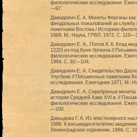
филологические исследования. Ежегод
—97.
Давидович Е. А. Монеты Ферганы как 
феодальных пожалований за службу в
памятники Востока / Историко-филол
1969. М.: Наука, ГРВЛ, 1972. С. 110—
Давидович Е. А., Попов К. К. Клад м
1220) из-под Куня-Ургенча // Письмен
филологические исследования. Ежего
1984. С. 92—104.
Давидович Е. А. Свидетельство Даул
Улугбеке // Письменные памятники В
исследования. Ежегодник 1971. М.: Н
Давидович Е. А. Серебряные монеты 
истории Средней Азии XVI в. // Пись
филологические исследования. Ежегод
—100.
Давыдова Г. А. Из эпистолярного нас
1986. К восьмидесятилетию академика
Ленинградское отделение, 1986. С. 1