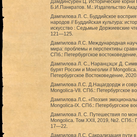
Дамдинсурен Ц. Исторические корни 
Б.И.Панкратов. М.: Издательство Ака
Дампилова Л. С. Буддийское восприя
народов // Буддийская культура: исто
искусство : Седьмые Доржиевские чте
121—125.
Дампилова Л.С. Международная нау
мира: проблемы и перспективы сравни
СПб.: Петербургское востоковедение,
Дампилова Л. С., Наранцэцэг Д. Сим
бурят России и Монголии // Mongolica.
Петербургское Востоковедение, 2020
Дампилова Л.С. Д.Нацагдордж и совр
Mongolica-VII. СПб.: Петербургское в
Дампилова Л.С. «Поэзия эмоционально
Mongolica-IX. СПб.: Петербургское во
Дампилова Л. С. Путешествия по монг
Mongolica. Том XXII, 2019, №2. СПб.:
17—22.
Дампилова Л.С. Сакрализация пути в П