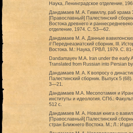
Наука, Ленинградское отделение, 196
Дандамаев М. А. Гимиллу, раб храма Эан
[Православный] Палестинский сборник
Востока древнего и раннесредневеков
отделение, 1974. С. 53—62.
Дандамаев М. А. Данные вавилонских 
// Переднеазиатский сборник. III. Ис
Востока. М.: Наука, ГРВЛ, 1979. С. 8
Dandamayev M.A. Iran under the early A
Translated from Russian into Persian b
Дандамаев М. А. К вопросу о династи
Палестинский сборник. Выпуск 5 (68).
3—21.
Дандамаев M.А. Месопотамия и Иран в
институты и идеология. СПб.: Факульт
512 с.
Дандамаев М. А. Новая книга о вавил
[Православный] Палестинский сборник
стран Ближнего Востока. М.; Л.: Изд