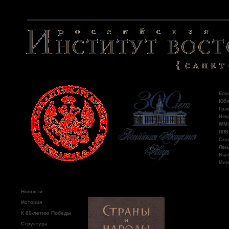
Пос
Ели
Юби
Гра
Некр
WMO:
ППВ 
Ско
Лекц
Выс
Моно
Главное меню
Новости
Гальпер
История
К 80-летию Победы
Структура