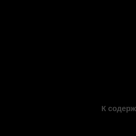
достаточ
повторяю
как стихи
организо
населени
социальн
политичес
этническ
географи
той или 
таковых ..
К содерж
PDF-ф