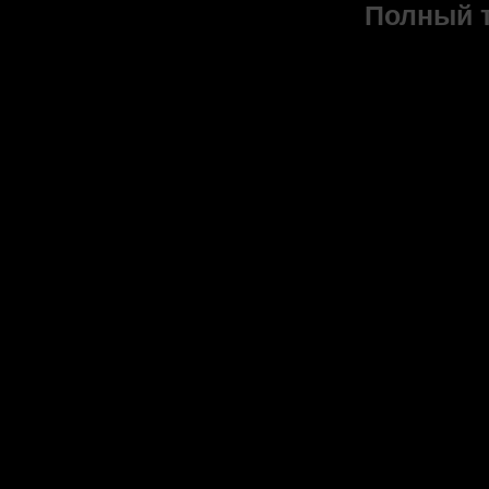
Полный т
Ключев