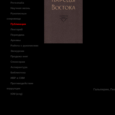
о мигр
Personalia
Эфиопи
Научная жизнь
Рукописные
сокровища
1974 г.
Публикации
Лекторий
народы
Периодика
Архивы
XXVII.
Работа с рукописями
Экскурсии
(Геогра
Продажа книг
Спонсорам
история
Аспирантура
Библиотека
ГРВЛ, 
ИВР в СМИ
Противодействие
коррупции
Гальперин, Ге
IOM (eng)
Под мигр
настояще