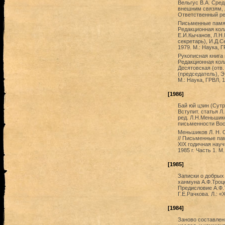
Вельгус В.А. Сре
внешним связям, 
Ответственный ред
Письменные памят
Редакционная колл
Е.И.Кычанов, Л.Н
секретарь), И.Д.С
1979. М.: Наука, Г
Рукописная книга 
Редакционная кол
Десятовская (отв.
(председатель), Э
М.: Наука, ГРВЛ, 1
[1986]
Бай юй цзин (Сутра
Вступит. статья Л
ред. Л.Н.Меньшико
письменности Вост
Меньшиков Л. Н. 
// Письменные па
XIX годичная нау
1985 г. Часть 1. М
[1985]
Записки о добрых 
ханмуна А.Ф.Троце
Предисловие А.Ф.
Г.Е.Рачкова. Л.: 
[1984]
Заново составленн