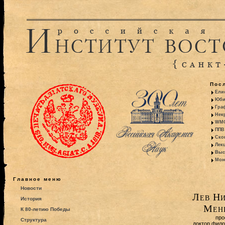
Пос
Ели
Юби
Гра
Некр
WMO:
ППВ 
Ско
Лекц
Выс
Моно
Главное меню
Новости
Лев Ни
История
Мен
К 80-летию Победы
про
Структура
доктор фило