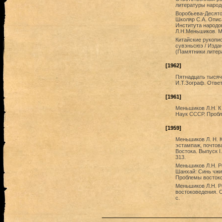
литературы народов
Воробьева-Десятов
Школяр С.А. Опис
Института народов
Л.Н.Меньшиков. М.:
Китайские рукопи
сувэньсюэ / Издан
(Памятники литера
[1962]
Пятнадцать тысяч
И.Т.Зограф. Ответ
[1961]
Меньшиков Л.Н. К 
Наук СССР. Пробле
[1959]
Меньшиков Л. Н. К
эстампаж, почтова
Востока. Выпуск I
313.
Меньшиков Л.Н. Ре
Шанхай: Синь чжиш
Проблемы востоков
Меньшиков Л.Н. Р
востоковедения. 
с.