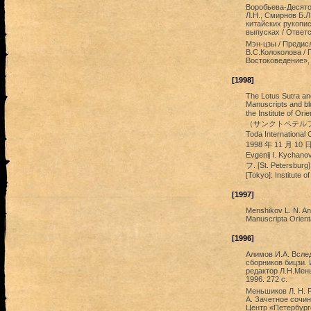
Воробьева-Десято
Л.Н., Смирнов Б.
китайских рукопис
выпусках / Ответс
Мэн-цзы / Предисл
В.С.Колоколова / 
Востоковедение», 
[1998]
The Lotus Sutra and
Manuscripts and blo
the Institute 
（サンクトペテルブルク）
Toda Internationa
1998 年 11 月 10
Evgenij I. Kych
フ. [St. Petersburg]:
[Tokyo]: Institute of
[1997]
Menshikov L. N. An 
Manuscripta Orienta
[1996]
Алимов И.А. Вслед
сборников бицзи. 
редактор Л.Н.Мен
1996. 272 с.
Меньшиков Л. Н. Р
А. Зачетное сочин
Центр «Петербург