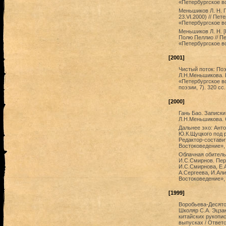
«Петербургское в
Меньшиков Л. Н. 
23.VI.2000) // Пе
«Петербургское в
Меньшиков Л. Н. [
Полю Пеллио // Пе
«Петербургское во
[2001]
Чистый поток: Поэз
Л.Н.Меньшикова. 
«Петербургское в
поэзии, 7). 320 сс.
[2000]
Гань Бао. Записки
Л.Н.Меньшикова. С
Дальнее эхо: Антол
Ю.К.Щуцкого под 
Редактор-состави
Востоковедение», 
Облачная обитель:
И.С.Смирнов. Пер.
И.С.Смирнова, Е.А
А.Сергеева, И.Ал
Востоковедение», 
[1999]
Воробьева-Десятов
Школяр С.А. Эцза
китайских рукопис
выпусках / Ответс