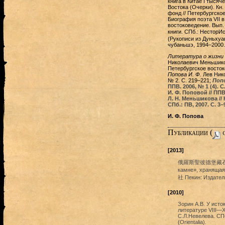
книга в Китае I тысяче
Востока (Очерки). Кн.
фонд // Петербургское
Биография поэта VII в
востоковедение. Вып. 
книги. СПб.: Нестор
(Рукописи из Дуньхуан
чубаньшэ, 1994–2000.
Литература о жизни 
Николаевич Меньшиков
Петербургское востоко
Попова И. Ф.
Лев Нико
№ 2. С. 219–221;
Попо
ППВ. 2006, № 1 (4). С
И. Ф. Поповой // ППВ.
Л. Н. Меньшикова //
СПб.: ПВ, 2007. С. 3–
И. Ф. Попова
Публикации (
c
[2013]
俄羅斯聖彼德堡藏石頭記 Э
камне», хранящ
社 Пекин: Издатель
[2010]
Зорин А.В. У исто
литературе VIII—X
С.Л.Невелева. СПб
(Orientalia).