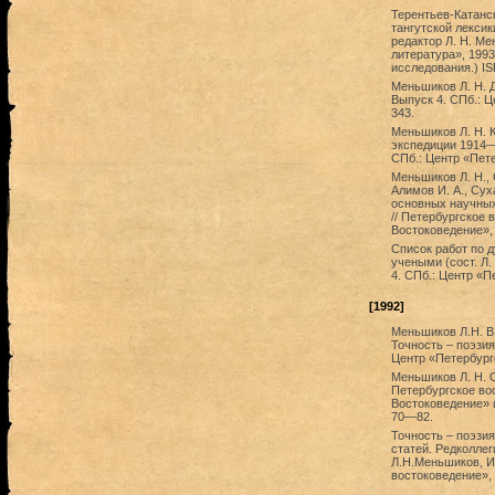
Терентьев-Катанс
тангутской лекси
редактор Л. Н. М
литература», 1993
исследования.) IS
Меньшиков Л. Н. 
Выпуск 4. СПб.: Ц
343.
Меньшиков Л. Н. 
экспедиции 1914—1
СПб.: Центр «Пете
Меньшиков Л. Н., 
Алимов И. А., Сух
основных научных 
// Петербургское 
Востоковедение»,
Список работ по 
учеными (сост. Л.
4. СПб.: Центр «П
[1992]
Меньшиков Л.Н. В.
Точность – поэзия
Центр «Петербургс
Меньшиков Л. Н. О
Петербургское во
Востоковедение» 
70—82.
Точность – поэзия
статей. Редколлег
Л.Н.Меньшиков, И
востоковедение», 