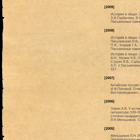
[2009]
История в лицах: 
З.И.Горбачева, В.
Письменные памятн
[2008]
История в лицах: 
Пигулевская Н.В.;
П.А.; Зограф Г.А.;
Письменные памятн
История в лицах: 
А.Н.; Кепинг К.Б.
Струве В.В.; Сала
А.П. // Письменны
317.
[2007]
Китайская поэзия
И.Ф.Поповой. Отв
Востоковедение», 
[2006]
Зорин А.В. У исто
литературе (VIII-
степени кандидат
Л.Н.Меньшиков. СП
[2005]
Меньшиков Л.Н. Из
Петербургского ин