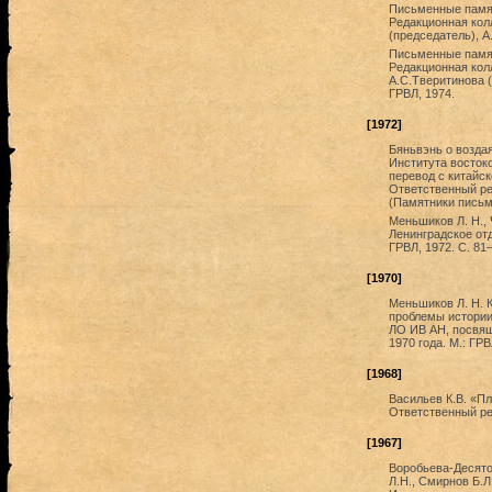
Письменные памят
Редакционная кол
(председатель), А
Письменные памят
Редакционная колл
А.С.Тверитинова (
ГРВЛ, 1974.
[1972]
Бяньвэнь о возда
Института востоко
перевод с китайск
Ответственный ред
(Памятники письм
Меньшиков Л. Н., 
Ленинградское от
ГРВЛ, 1972. С. 81
[1970]
Меньшиков Л. Н. 
проблемы истории 
ЛО ИВ АН, посвящ
1970 года. М.: ГРВ
[1968]
Васильев К.В. «П
Ответственный ре
[1967]
Воробьева-Десято
Л.Н., Смирнов Б.