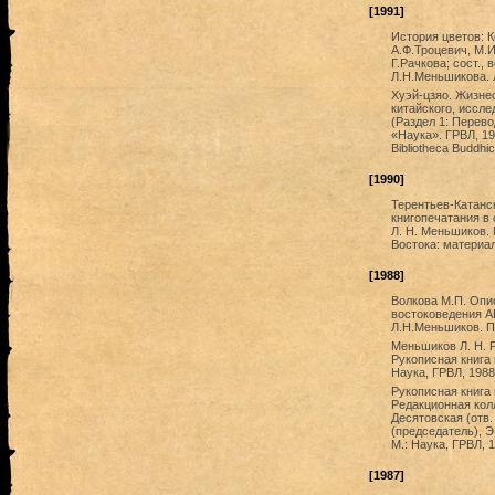
[1991]
История цветов: К
А.Ф.Троцевич, М.И
Г.Рачкова; сост., 
Л.Н.Меньшикова. Л
Хуэй-цзяо. Жизнео
китайского, исслед
(Раздел 1: Перево
«Наука». ГРВЛ, 19
Bibliotheca Buddhic
[1990]
Терентьев-Катанск
книгопечатания в 
Л. Н. Меньшиков. М
Востока: материал
[1988]
Волкова М.П. Опи
востоковедения А
Л.Н.Меньшиков. Пр
Меньшиков Л. Н. Ру
Рукописная книга 
Наука, ГРВЛ, 1988
Рукописная книга 
Редакционная кол
Десятовская (отв.
(председатель), Э
М.: Наука, ГРВЛ, 1
[1987]