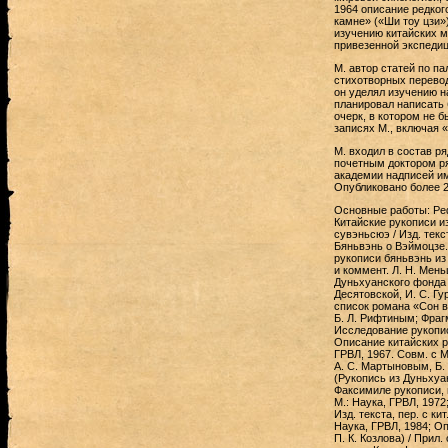
1964 описание редког
камне» («Ши тоу цзи»
изучению китайских ма
привезенной экспедиц
М. автор статей по па
стихотворных перевод
он уделял изучению на
планировал написать 
очерк, в котором не 
записях М., включая 
М. входил в состав р
почетным доктором ря
академии надписей им.
Опубликовано более 2
Основные работы: Реф
Китайские рукописи и
сувэньсюэ / Изд. текс
Бяньвэнь о Вэймоцзе.
рукописи бяньвэнь из 
и коммент. Л. Н. Мен
Дуньхуанского фонда И
Десятовской, И. С. Гу
список романа «Сон в 
Б. Л. Рифтиным; Фраг
Исследование рукопис
Описание китайских р
ГРВЛ, 1967. Совм. с М
А. С. Мартыновым, Б.
(Рукопись из Дуньхуан
Факсимиле рукописи, и
М.: Наука, ГРВЛ, 1972
Изд. текста, пер. с ки
Наука, ГРВЛ, 1984; О
П. К. Козлова) / Прил.