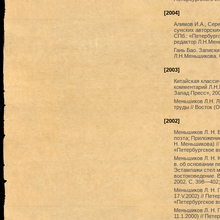
[2004]
Алимов И.А., Сере
сунских авторских
СПб.: «Петербургс
редактор Л.Н.Мен
Гань Бао. Записки
Л.Н.Меньшикова. С
[2003]
Китайская классич
комментарий Л.Н.
Запад Пресс», 200
Меньшиков Л.Н. Л
труды // Восток (O
[2002]
Меньшиков Л. Н. Ва
поэта; Приложение
Н. Меньшикова) //
«Петербургское в
Меньшиков Л. Н. К
в. об основании п
Эстампажи стел му
востоковедение. В
2002. С. 398—402
Меньшиков Л. Н. 
17.V.2002) // Пет
«Петербургское в
Меньшиков Л. Н. 
11.1.2000) // Пет