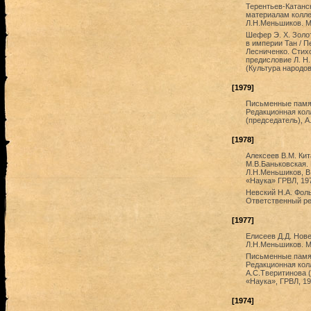
Терентьев-Катанск
материалам колле
Л.Н.Меньшиков. М.
Шефер Э. Х. Золо
в империи Тан / П
Лесниченко. Стих
предисловие Л. Н.
(Культура народов
[1979]
Письменные памят
Редакционная кол
(председатель), А
[1978]
Алексеев В.М. Кит
М.В.Баньковская. 
Л.Н.Меньшиков, В.
«Наука» ГРВЛ, 19
Невский Н.А. Фоль
Ответственный ред
[1977]
Елисеев Д.Д. Нов
Л.Н.Меньшиков. М.
Письменные памят
Редакционная колл
А.С.Тверитинова (
«Наука», ГРВЛ, 19
[1974]