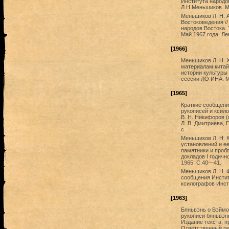
Института народов
Л.Н.Меньшиков. М.
Меньшиков Л. Н. 
Востоковедения /
народов Востока. 
Май 1967 года. Ле
[1966]
Меньшиков Л. Н. 
материалам китай
истории культуры 
сессии ЛО ИНА. Ма
[1965]
Краткие сообщени
рукописей и ксило
В. Н. Никифоров (
Л. В. Дмитриева, Г
с.
Меньшиков Л. Н. 
установлений и е
памятники и проб
докладов I годичн
1965. С.40—41.
Меньшиков Л. Н. Ф
сообщения Инстит
ксилографов Инсти
[1963]
Бяньвэнь о Вэймо
рукописи бяньвэнь
Издание текста, 
Ответственный ред