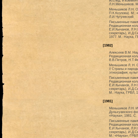
исслед. и коммент
Л.Н.Меньшиков. М.
Меньшиков Л.Н. О
П.К.Козлова). М.:
Л.И.Чугуевский.
Письменные памят
Редакционная колл
Е.И.Кычанов, Л.Н
секретарь), И.Д.С
1977. М.: Наука, Г
[1982]
Алексеев В.М. Нау
Редакционная колл
В.В.Петров, Н.Т.Ф
Меньшиков Л. Н. 
// Страны и народ
этнография, культ
Письменные памят
Редакционная колл
Е.И.Кычанов, Л.Н
секретарь), И.Д.С
М.: Наука, ГРВЛ, 1
[1981]
Меньшиков Л.Н. И
Дуньхуанского фон
«Наука», 1981. С. 
Письменные памят
Редакционная колл
Е.И.Кычанов, Л.Н
секретарь), И.Д.С
М.: «Наука», ГРВЛ