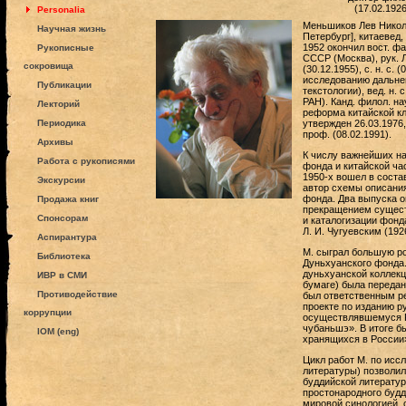
(17.02.192
Personalia
Меньшиков Лев Никола
Научная жизнь
Петербург], китаевед,
1952 окончил вост. ф
Рукописные
СССР (Москва), рук. Л
сокровища
(30.12.1955), с. н. с.
исследованию дальне
Публикации
текстологии), вед. н. 
РАН). Канд. филол. на
Лекторий
реформа китайской кл
Периодика
утвержден 26.03.1976
проф. (08.02.1991).
Архивы
К числу важнейших на
Работа с рукописями
фонда и китайской ча
1950-х вошел в соста
Экскурсии
автор схемы описания
фонда. Два выпуска о
Продажа книг
прекращением существ
Спонсорам
и каталогизации фонд
Л. И. Чугуевским (192
Аспирантура
М. сыграл большую ро
Библиотека
Дуньхуанского фонда.
дуньхуанской коллекц
ИВР в СМИ
бумаге) была передан
Противодействие
был ответственным р
проекте по изданию р
коррупции
осуществлявшемуся Р
чубаньшэ». В итоге б
IOM (eng)
хранящихся в России
Цикл работ М. по ис
литературы) позволил
буддийской литератур
простонародного буд
мировой синологией, 