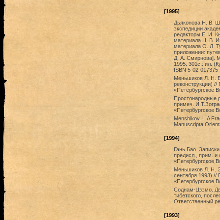
[1995]
Дьяконова Н. В. 
экспедиции академ
редакторы Е. И. К
материала Н. В. И
материала О. Л. Т
приложении: путев
Д. А. Смирнова]. 
1995. 301с.: ил. 
ISBN 5-02-017375-
Меньшиков Л. Н. Б
реконструкции) //
«Петербургское В
Простонародные ра
примеч. И.Т.Зогра
«Петербургское Во
Menshikov L. A Fra
Manuscripta Orient
[1994]
Гань Бао. Записки 
предисл., прим. и
«Петербургское Во
Меньшиков Л. Н. 
сентября 1993) //
«Петербургское В
Соднам-Цзэмо. Дв
тибетского, после
Ответственный ре
[1993]