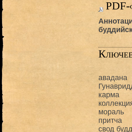
PDF-
Аннотаци
буддийск
Ключев
авадана
Гунаврид
карма
коллекци
мораль
притча
свод буд