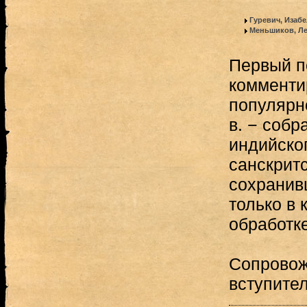
Гуревич, Изаб
Меньшиков, Ле
Первый п
комменти
популярн
в. − соб
индийско
санскрит
сохранив
только в 
обработке
Сопровож
вступител