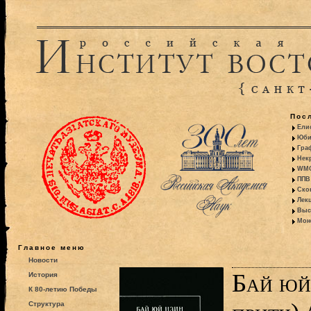
Пос
Ели
Юби
Гра
Некр
WMO:
ППВ 
Ско
Лекц
Выс
Моно
Главное меню
Новости
Бай юй
История
К 80-летию Победы
Структура