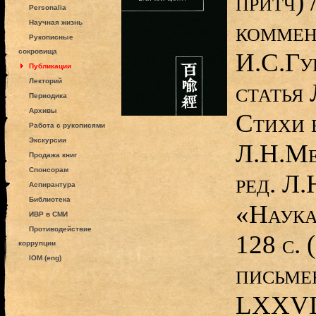
притч) 
Personalia
коммен
Научная жизнь
Рукописные
сокровища
И.С.Гу
Публикации
Лекторий
статья
Периодика
Архивы
Стихи 
Работа с рукописями
Экскурсии
Л.Н.Ме
Продажа книг
Спонсорам
ред. Л
Аспирантура
Библиотека
«Наука
ИВР в СМИ
Противодействие
128 с.
коррупции
IOM (eng)
письме
LXXVI