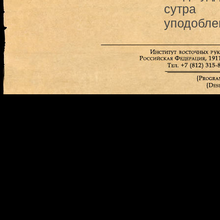
сутра
уподобле