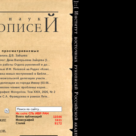
о просматриваемые
алась Д.В. Зайцева
лог: Дина Валерьевна Зайцева (1...
к работы Отдела рукописей и до...
вью И.Ф. Поповой на Радио «Комс...
вка новых поступлений в Библи...
 монгольской делегации участн...
делегации из города Измир (03.06...
евские чтения: проблемы корее...
рафия: Mongolica. Том XXIX, 2026, № 2
и С.А. Французова в рамках Летн...
На сайте СПб ИВР РАН
Всего публикаций
11046
кие
Монографий
1611
Статей
9172
ов.