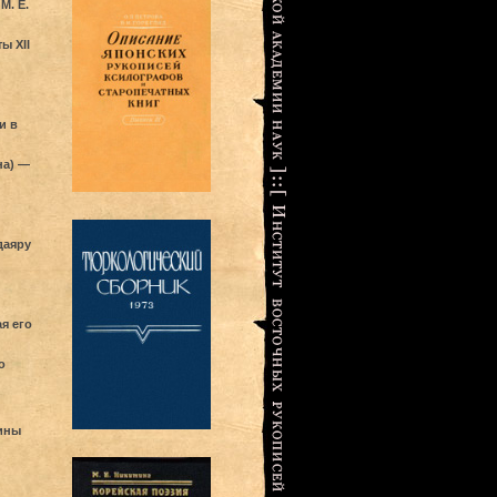
М. Е.
ы XII
и в
на) —
даяру
я его
о
ины