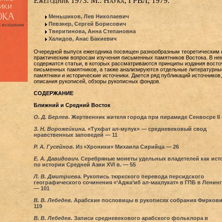
Ежегодник 1973. М.: Наука, ГРВЛ, 1979.
Меньшиков, Лев Николаевич
Певзнер, Сергей Борисович
Тверитинова, Анна Степановна
Халидов, Анас Бакиевич
Очередной выпуск ежегодника посвящен разнообразным теоретическим 
практическим вопросам изучения письменных памятников Востока. В не
содержатся статьи, в которых рассматриваются принципы издания вост
письменных памятников, а также анализируются отдельные литературны
памятники и исторические источники. Дается ряд публикаций источников,
описания рукописей, обзоры рукописных фондов.
СОДЕРЖАНИЕ
Ближний и Средний Восток
О. Д. Берлев.
Жертвенник жителя города при пирамиде Сенвосре II
З. Н. Ворожейкина.
«Тухфат ал-мулук» — средневековый cвод
нравственных заповедей — 11
Р. А. Гусейнов.
Из «Хроники» Михаила Сирийца — 26
Е. А. Давидович.
Серебряные монеты удельных владетелей как ист
по истории Средней Азии XVI в. — 55
Л. В. Дмитриева.
Рукопись тюркского перевода персидского
географического сочинения «‘Аджа’иб ал-махлукат» в ГПБ в Ленин
— 101
В. В. Лебедев.
Арабские пословицы в рукописях собрания Фирков
119
В. В. Лебедев.
Записи средневекового арабского фольклора в