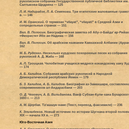
рукописном собрании Государственной публичной библиотеки им. 
Салтыкова-Щедрина — 125
Л. И. Надирадзе, Л. А. Семенова.
Три египетские жалованные грамот
в. — 146
И. М. Оранский.
О терминах “vilayat”, “vilayati” в Средней Азии и
сопредельных странах — 151
Вал. В. Полосин.
Биографическая заметка об Абу-л-Байда’ ар-Рийах
«Фихристе» Ибн ан-Надима — 156
Вал. В. Полосин.
Об арабском названии Кавказской Албании (Арра
162
M. Б. Руденко.
Несколько курдских похоронных песен из собрания
рукописей А. Д. Жаба — 168
А. Л. Троицкая.
Челобитная учащихся медресе кокандскому хану Ху
— 174
А. Б. Xалидов.
Собрания арабских рукописей в Народной
Демократической республике Йемен — 179
Б. З. Халидов, А. Б. Халидов.
Биография аз-Замахшари, составленна
современником ал-Андарасбани — 203
О. Д. Чехович, А. Б. Вильданова.
Вакф Субхан-Кули-хана Бухарског
1693 г. — 213
А. М. Щербак.
Та‘ашшук-наме (Текст, перевод, факсимиле) — 236
К. Эльчибеков.
Новый источник по истории Шугнана второй полов
XIX — начала XX в. — 273
Юго-Восточная Азия