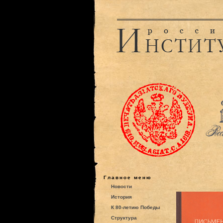
Главное меню
Новости
История
К 80-летию Победы
Структура