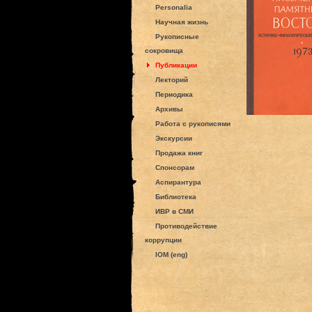
Personalia
Научная жизнь
Рукописные
сокровища
Публикации
Лекторий
Периодика
Архивы
Работа с рукописями
Экскурсии
Продажа книг
Спонсорам
Аспирантура
Библиотека
ИВР в СМИ
Противодействие
коррупции
IOM (eng)