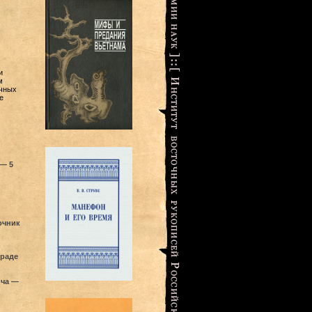
и
м
очных
е
 — 5
очник
граде
ича —