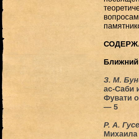
теоретич
вопросам
памятник
СОДЕРЖ
Ближний 
З. М. Бу
ас-Саби 
Фувати о
— 5
Р. А. Гус
Михаила 