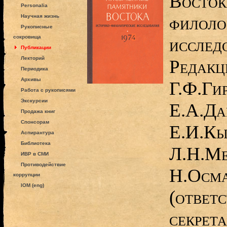
Восток
Personalia
филоло
Научная жизнь
Рукописные
сокровища
исслед
Публикации
Лекторий
Редакц
Периодика
Архивы
Г.Ф.Гир
Работа с рукописями
Экскурсии
Е.А.Да
Продажа книг
Спонсорам
Е.И.Кы
Аспирантура
Библиотека
Л.Н.Ме
ИВР в СМИ
Противодействие
Н.Осма
коррупции
IOM (eng)
(ответ
секрета