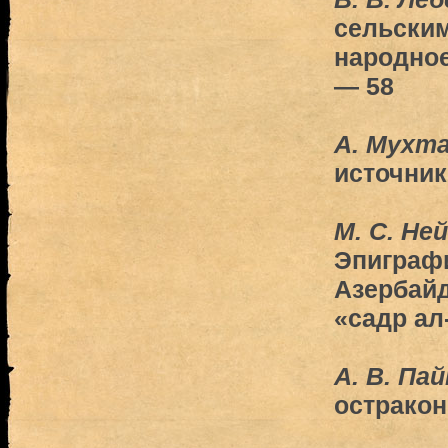
сельским
народное
— 58
А. Мухт
источник
М. С. Не
Эпиграф
Азербай
«садр ал
А. В. Па
остракон