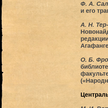
Ф. А. Са
и его тр
А. Н. Тер
Новонай
редакци
Агафанге
О. Б. Фр
библиоте
факульт
(«Народн
Централ