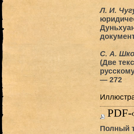
Л. И. Чу
юридиче
Дуньхуан
документ
С. А. Шк
(Две тек
русскому
— 272
Иллюстр
PDF-
Полный т