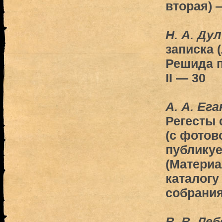
вторая) 
Н. А. Ду
записка 
Решида 
II — 30
A. А. Ега
Регесты 
(с фото
публику
(Материа
каталогу
собрания
B. В. Ле