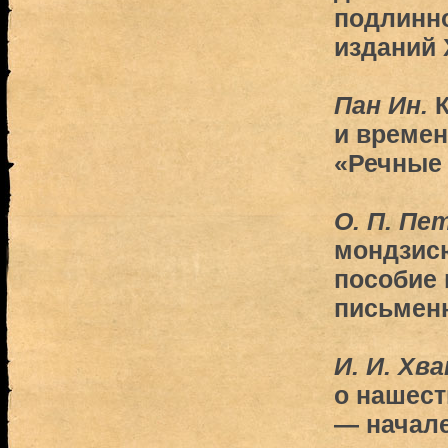
подлинн
изданий X
Пан Ин.
К
и времен
«Речные 
О. П. Пе
мондзис
пособие 
письменн
И. И. Xва
о нашест
— начале