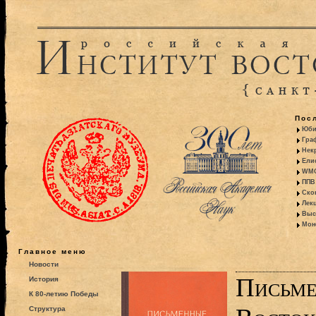
Пос
Юби
Гра
Некр
Ели
WMO:
ППВ 
Ско
Лекц
Выс
Моно
Главное меню
Новости
Письме
История
К 80-летию Победы
Структура