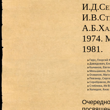
И.Д.Се
И.В.Ст
А.Б.Ха
1974. 
1981.
Гирс, Георгий
Давидович, Ел
Кычанов, Евге
Меньшиков, Ле
Османов, Маг
Певзнер, Серг
Серебряков, И
Стеблева, Ия 
Халидов, Анас
Очередно
посвящен