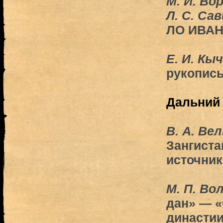
М. И. Во
Л. С. Са
ЛО ИВАН
Е. И. Кы
рукопись
Дальний
В. А. Ве
Зангиста
источник
М. П. Во
дан» — «
династии