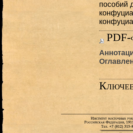
пособий 
конфуциа
конфуциа
PDF-
Аннотаци
Оглавле
Ключев