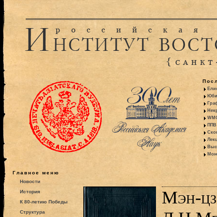
Пос
Ели
Юби
Гра
Некр
WMO:
ППВ 
Ско
Лекц
Выс
Моно
Главное меню
Новости
Мэн-цз
История
К 80-летию Победы
Структура