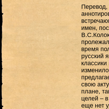
Перевод,
аннотиро
встречаю
имен, по
В.С.Коло
пролежал
время по
русский 
классики 
изменило
предлага
свою акт
плане, та
целей – в
еще нет 