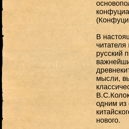
основопо
конфуциа
(Конфуция
В настоя
читателя
русский п
важнейши
древнеки
мысли, в
классиче
В.С.Коло
одним из
китайског
нового.