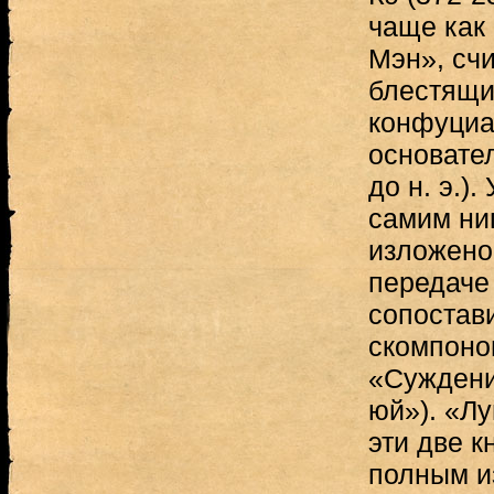
чаще как
Мэн», сч
блестящи
конфуциа
основател
до н. э.)
самим ни
изложено
передаче
сопостав
скомпоно
«Суждени
юй»). «Л
эти две к
полным и