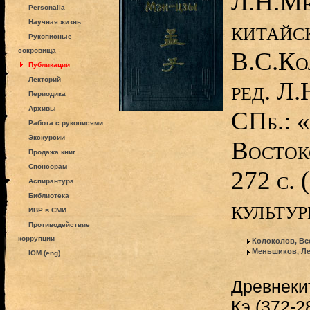
Л.Н.Ме
Personalia
китайск
Научная жизнь
Рукописные
сокровища
В.С.Ко
Публикации
Лекторий
ред. Л
Периодика
Архивы
СПб.: 
Работа с рукописями
Экскурсии
Восток
Продажа книг
Спонсорам
272 с.
Аспирантура
Библиотека
культу
ИВР в СМИ
Противодействие
коррупции
Колоколов, Вс
Меньшиков, Ле
IOM (eng)
Древнеки
Кэ (372-28