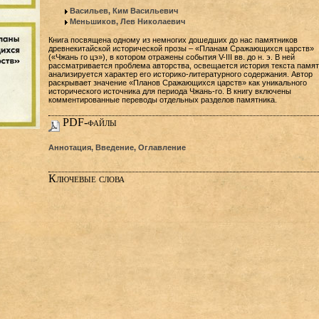
Васильев, Ким Васильевич
Меньшиков, Лев Николаевич
Книга посвящена одному из немногих дошедших до нас памятников
древнекитайской исторической прозы – «Планам Сражающихся царств»
(«Чжань го цэ»), в котором отражены события V-III вв. до н. э. В ней
рассматривается проблема авторства, освещается история текста памят
анализируется характер его историко-литературного содержания. Автор
раскрывает значение «Планов Сражающихся царств» как уникального
исторического источника для периода Чжань-го. В книгу включены
комментированные переводы отдельных разделов памятника.
PDF-файлы
Аннотация, Введение, Оглавление
Ключевые слова