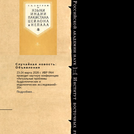
Случайная новость:
Объявления
23-24 марта 2026 г. ИВР РАН
проводит научную конференцию
«Актуальные проблемы
буддологических и
индологических исследований–
20».
Подробнее...