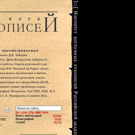
о просматриваемые
алась Д.В. Зайцева
лог: Дина Валерьевна Зайцева (1...
к работы Отдела рукописей и до...
вью И.Ф. Поповой на Радио «Комс...
вка новых поступлений в Библи...
 монгольской делегации участн...
делегации из города Измир (03.06...
евские чтения: проблемы корее...
рафия: Mongolica. Том XXIX, 2026, № 2
и С.А. Французова в рамках Летн...
На сайте СПб ИВР РАН
Всего публикаций
11046
ние
Монографий
1611
Статей
9172
.: