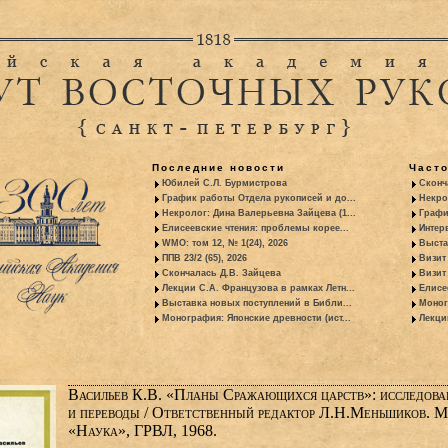
Последние новости
Част
Юбилей С.Л. Бурмистрова
Сконч
График работы Отдела рукописей и до...
Некро
Некролог: Дина Валерьевна Зайцева (1...
Графи
Елисеевские чтения: проблемы корее...
Интер
WMO: том 12, № 1(24), 2026
Выста
ППВ 23/2 (65), 2026
Визит
Скончалась Д.В. Зайцева
Визит 
Лекции С.А. Французова в рамках Летн...
Елисе
Выставка новых поступлений в Библи...
Моног
Монография: Японские древности (ист...
Лекци
Васильев К.В. «Планы Сражающихся царств»: исследова
и переводы / Ответственный редактор Л.Н.Меньшиков. М
«Наука», ГРВЛ, 1968.