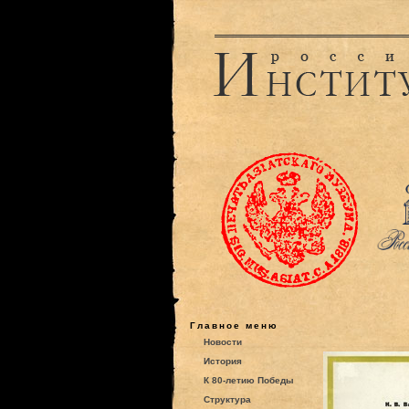
Главное меню
Новости
История
К 80-летию Победы
Структура