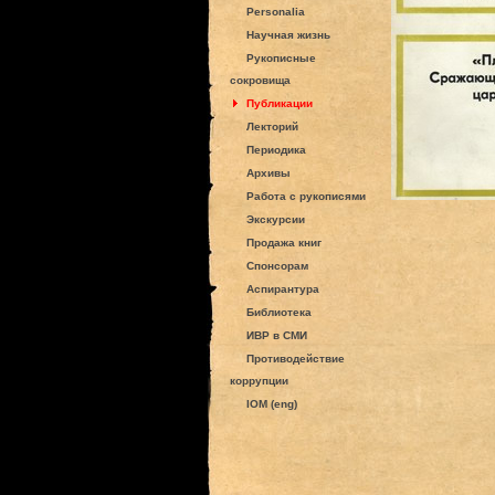
Personalia
Научная жизнь
Рукописные
сокровища
Публикации
Лекторий
Периодика
Архивы
Работа с рукописями
Экскурсии
Продажа книг
Спонсорам
Аспирантура
Библиотека
ИВР в СМИ
Противодействие
коррупции
IOM (eng)