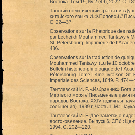
Востока. Том 19, № 2 (49), 2022. С. 13
Танский политический трактат из Дун
китайского языка И.Ф.Поповой // Пись
С. 22—37.
Observations sur la Rhétorique des nat
par Lecheikh Mouhammed Tantawy // Méla
St.-Pétersbourg: Imprimerie de l’Acade
486.
Observations sur la traduction de quelq
Mouhammed Tantawy. (Lu le 10 octobre 1
Bulletin historico-philologique de l’Aca
Pétersbourg. Tome I. 4me livraison. St.
Impériale des Sciences, 1849. P. 474—
Тантлевский И. Р. «Избранник» Бога и
Мертвого моря // Письменные памятн
народов Востока. XXIV годичная нау
сообщения). 1989 г. Часть 1. М.: Наук
Тантлевский И. Р. Две заметки о лид
востоковедение. Выпуск 6. СПб.: Це
1994. С. 202—220.