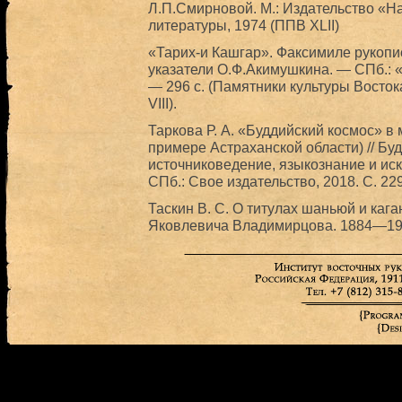
Л.П.Смирновой. М.: Издательство «Н
литературы, 1974 (ППВ XLII)
«Тарих-и Кашгар». Факсимиле рукопис
указатели О.Ф.Акимушкина. — СПб.: 
— 296 с. (Памятники культуры Восток
VIII).
Таркова Р. А. «Буддийский космос» в
примере Астраханской области) // Буд
источниковедение, языкознание и ис
СПб.: Свое издательство, 2018. С. 2
Таскин В. С. О титулах шаньюй и каган
Яковлевича Владимирцова. 1884—1931