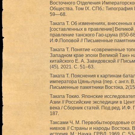
Восточного Отделения Императорског
Общества. Том IX. СПб.: Типография 
59—68.
Таката Т. Об изменениях, внесенных 
[составленных в правление] Великой 
правление танского Гао-цзуна (650-684
И.Ф.Поповой // Письменные памятники
Таката Т. Понятие «современные топ
Западном крае эпохи Великой Тан» на
китайского Е. А. Завидовской // Пис
(45), 2021. С. 51–63.
Таката Т. Пояснения к картинам бат
императора Цянь-луна (пер. с англ. В
Письменные памятники Востока, 2(15)
Таката Токио. Японские исследовате
Азии // Российские экспедиции в Цен
века / Сборник статей. Под ред. И.Ф.
187.
Таксами Ч. М. Первобытнородовые о
нивхов // Страны и народы Востока. В
история. М.: Наука, ГРВЛ, 1969. С. 5