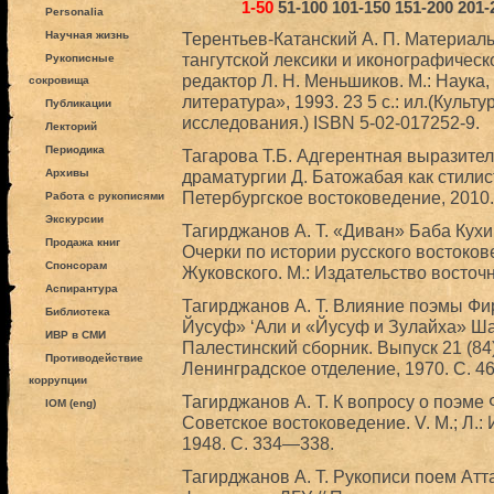
1-50
51-100
101-150
151-200
201-
Personalia
Научная жизнь
Терентьев-Катанский А. П. Материал
тангутской лексики и иконографическ
Рукописные
редактор Л. Н. Меньшиков. М.: Наука
сокровища
литература», 1993. 23 5 с.: ил.(Куль
Публикации
исследования.) ISBN 5-02-017252-9.
Лекторий
Периодика
Тагарова Т.Б. Адгерентная выразите
Архивы
драматургии Д. Батожабая как стилист
Петербургское востоковедение, 2010
Работа с рукописями
Экскурсии
Тагирджанов А. Т. «Диван» Баба Кухи 
Продажа книг
Очерки по истории русского востоков
Спонсорам
Жуковского. М.: Издательство восточ
Аспирантура
Тагирджанов А. Т. Влияние поэмы Фи
Библиотека
Йусуф» ‘Али и «Йусуф и Зулайха» Ша
ИВР в СМИ
Палестинский сборник. Выпуск 21 (84)
Противодействие
Ленинградское отделение, 1970. С. 4
коррупции
Тагирджанов A. Т. К вопросу о поэме
IOM (eng)
Советское востоковедение. V. М.; Л.
1948. С. 334—338.
Тагирджанов А. Т. Рукописи поем Атт