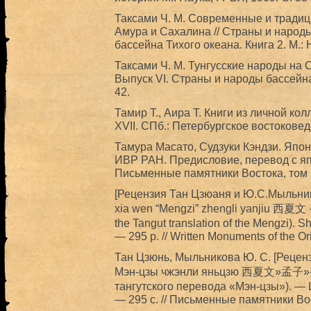
Таксами Ч. М. Современные и тради
Амура и Сахалина // Страны и народы
бассейна Тихого океана. Книга 2. М.: 
Таксами Ч. М. Тунгусские народы на 
Выпуск VI. Страны и народы бассейна 
42.
Тамир Т., Аира Т. Книги из личной кол
XVII. СПб.: Петербургское востоковед
Тамура Масато, Судзуки Кэндзи. Япон
ИВР РАН. Предисловие, перевод с япо
Письменные памятники Востока, том 1
[Рецензия Тан Цзюаня и Ю.С.Мыльник
xia wen “Mengzi” zhengli yanjiu 
the Tangut translation of the Mengzi). 
— 295 p. // Written Monuments of the Ori
Тан Цзюнь, Мыльникова Ю. С. [Рецен
Мэн-цзы чжэнли яньцзю 西夏文»孟子»
тангутского перевода «Мэн-цзы»). — 
— 295 c. // Письменные памятники Вос