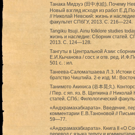
Танака Мидзуэ (田中水絵). Почему Невс
Новый взгляд исходя из работ Е.Д.По
// Николай Невский: жизнь и наследи
факультет СПбГУ, 2013. С. 216—224.
Tangiku Itsuji. Ainu folklore studies to
жизнь и наследие: Сборник статей. С
2013. С. 124—128.
Тангуты в Центральной Азии: сборник 
Е.И.Кычанова / сост. и отв. ред. И.Ф.
501 с. : ил.
Танеева-Саломатшаева Л.З. Истоки 
братство Чиштийа. 2-е изд. М.: Восточ
Танимото Акихиса (谷本晃久). Конторск
/ Пер. с яп. яз. В. Щепкина // Никола
статей. СПб.: Филологический факуль
«Андхрамахабхарата». Введение, пер
комментарии Е.В.Таноновой // Письме
59—77.
«Андхрамахабхарата». Книга II «О Со
перевод с языка телугу и комментари