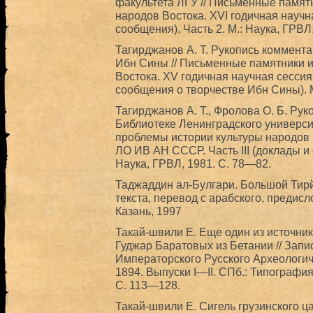
факультета ЛГУ // Письменные памят
народов Востока. XVI годичная науч
сообщения). Часть 2. М.: Наука, ГРВЛ
Тагирджанов А. Т. Рукопись коммент
Ибн Сины // Письменные памятники и
Востока. XV годичная научная сессия
сообщения о творчестве Ибн Сины). М
Тагирджанов А. Т., Фролова О. Б. Ру
Библиотеке Ленинградского универси
проблемы истории культуры народов 
ЛО ИВ АН СССР. Часть III (доклады и
Наука, ГРВЛ, 1981. С. 78—82.
Таджаддин ал-Булгари. Большой Тирй
текста, перевод с арабского, предисл
Казань, 1997
Такай-швили Е. Еще один из источник
Гуджар Баратовых из Бетании // Запи
Императорского Русского Археологи
1894. Выпуски I—II. СПб.: Типографи
С. 113—128.
Такай-швили Е. Сигель грузинского ца