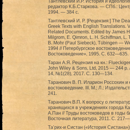
Тантлевский И.Р. История и идеолог
редактор К.Б.Старкова. — СПб.: Цен
1994. — 384 с.
Тантлевский И. Р. [Рецензия:] The Dea
Greek Texts with English Translations.
Related Documents. Edited by James H. 
Milgrom, E. Qimron, L. H. Schiffman, L. 
B. Mohr (Paul Siebeck), Tübingen — Wes
1994 // Петербургское востоковедени
Востоковедение», 1995. С. 632—635.
Таран А.Я. Рецензия на кн.: Flueckiger
John Wiley & Sons, Ltd, 2015 — 244 p
14, №1(28), 2017. С. 130—134.
Таранович В. П. Иларион Россохин и 
востоковедение. III. М.; Л.: Издател
241.
Таранович В.П. К вопросу о литерат
хранящихся в учреждениях города Каз
А.Пан // Труды востоковедов в годы 
Восточная литература, 2011. С. 217—
Та’рих-и Систан («История Систана»