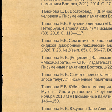
памятники Востока, 2(21), 2014. С. 2
Танонова Е. В. Востоковед Н. Д. Мир
человека // Письменные памятники Вос
Танонова Е.В. Вручение диплома «
Петербург, 4 апреля 2018 г.) // Пись
(33), 2018. С. 113—117.
Танонова Е.В. Семантическое поле «
сиддхов: диахронный лексический ан
2026. Т. 23. № 2(вып. 65). С. 59–77.
Танонова Е. В. [Рецензия:] Васильков
«Махабхарате». — СПб.: Издательство
Письменные памятники Востока, 1(22)
Танонова Е. В. Сюжет о неиссякаемы
эпосе телугу // Письменные памятники
Танонова Е.В. Юбилейные мероприят
Музея — Института восточных рукопи
ноября 2018 г.) // Письменные памятни
146—150.
Танонова Е. В. Юсупова Заре Алиевн