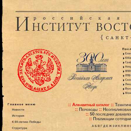
Пос
Ели
Юби
Гра
Некр
WMO:
ППВ 
Ско
Лекц
Выс
Моно
::
Алфавитный каталог
::
Тематиче
Главное меню
::
Переводы
::
Неопубликова
Новости
::
50 последних добавле
История
::
Публикации сотрудни
К 80-летию Победы
А
Б
В
Г
Д
Е
Ж
З
И
К
Л
М
Н
Структура