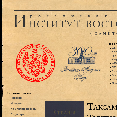
Пос
Ели
Юби
Гра
Некр
WMO:
ППВ 
Ско
Лекц
Выс
Моно
Главное меню
Новости
Таксам
История
К 80-летию Победы
Структура