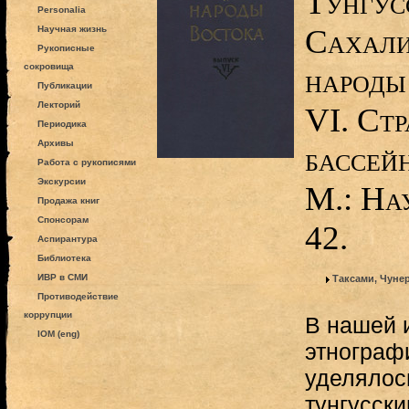
Тунгус
Personalia
Сахали
Научная жизнь
Рукописные
сокровища
народы
Публикации
Лекторий
VI. Ст
Периодика
Архивы
бассей
Работа с рукописями
Экскурсии
М.: На
Продажа книг
Спонсорам
42.
Аспирантура
Библиотека
ИВР в СМИ
Таксами, Чуне
Противодействие
коррупции
В нашей 
IOM (eng)
этнограф
уделялос
тунгусск