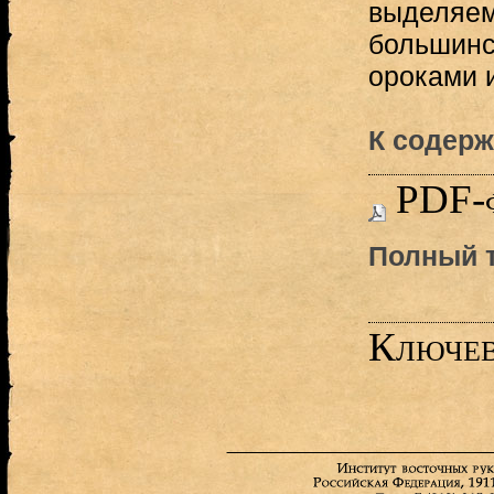
выделяем 
большинс
ороками и
К содерж
PDF-
Полный т
Ключев