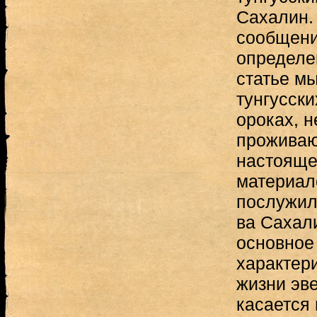
Сахалин.
сообщени
определе
статье мы
тунгусски
ороках, н
проживаю
настояще
материал
послужил
ва Сахали
основное
характер
жизни эве
касается 