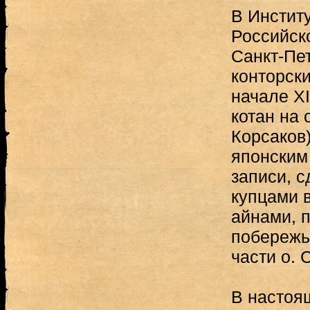
В Инстит
Российск
Санкт-Пе
конторски
начале XI
котан на 
Корсаков
японским
записи, 
купцами в
айнами, 
побережь
части о. 
В настоя