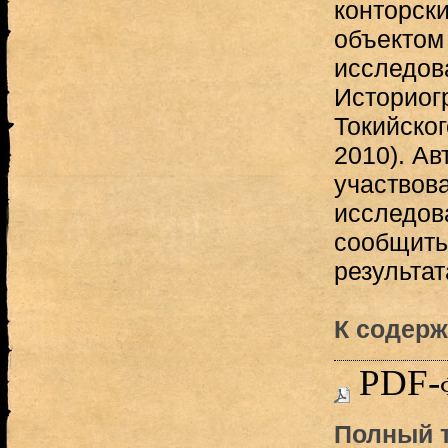
конторски
объектом
исследов
Историог
Токийског
2010). Ав
участвов
исследов
сообщить
результата
К содерж
PDF-
Полный т