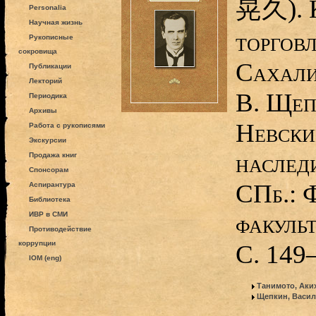
晃久). К
Personalia
Научная жизнь
торгов
Рукописные
сокровища
Сахалин
Публикации
Лекторий
В. Щеп
Периодика
Архивы
Невски
Работа с рукописями
Экскурсии
наследи
Продажа книг
Спонсорам
СПб.: 
Аспирантура
Библиотека
факуль
ИВР в СМИ
Противодействие
коррупции
С. 149
IOM (eng)
Танимото, Аки
Щепкин, Васи