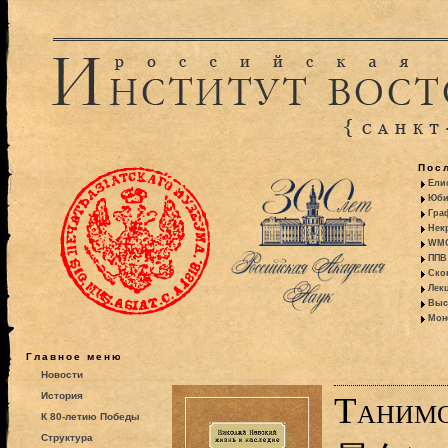
Пос
Ели
Юби
Гра
Некр
WMO:
ППВ 
Ско
Лекц
Выс
Моно
Главное меню
Новости
История
Таним
К 80-летию Победы
Структура