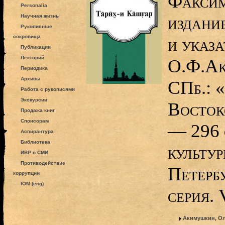
Факсим
Personalia
издание
Научная жизнь
Рукописные
сокровища
и указ
Публикации
Лекторий
О.Ф.А
Периодика
Архивы
СПб.: 
Работа с рукописями
Экскурсии
Восток
Продажа книг
Спонсорам
— 296 
Аспирантура
Библиотека
культу
ИВР в СМИ
Противодействие
Петерб
коррупции
IOM (eng)
серия. V
Акимушкин, О