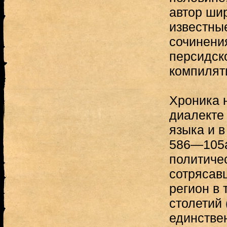
автор ши
известны
сочинени
персидск
компилят
Хроника 
диалекте 
языка и в
586—105а
политиче
сотрясав
регион в 
столетий 
единстве