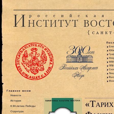
Пос
Ели
Юби
Гра
Некр
WMO:
ППВ 
Ско
Лекц
Выс
Моно
Главное меню
Новости
«Тарих
История
К 80-летию Победы
Структура