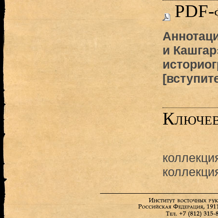
PDF-
Аннотаци
и Кашгар
историог
[вступит
Ключев
коллекци
коллекци