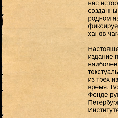
нас истор
созданны
родном я
фиксируе
ханов-чаг
Настояще
издание 
наиболее
текстуаль
из трех и
время. Вс
Фонде ру
Петербур
Институт