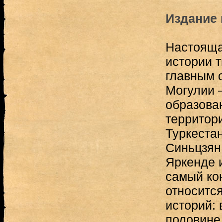
Издание 
Настояща
истории 
главным 
Могулии 
образова
территор
Туркестан
Синьцзян,
Яркенде и
самый кон
относитс
историй: 
половине