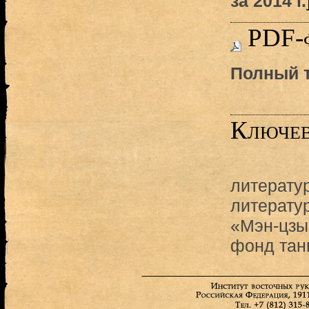
за 2014 г.
PDF-
Полный т
Ключев
литерату
литератур
«Мэн-цзы
фонд тан