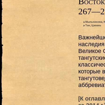
Востока
267—2
Мыльникова, 
Тан, Цзюань
Важнейше
наследия 
Великое 
тангутски
классиче
которые в
тангутов
аббревиат
[
К оглав