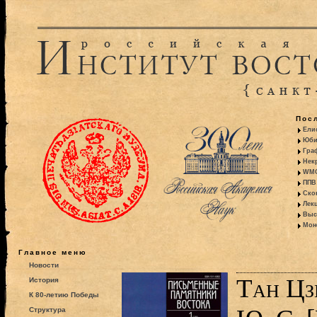
Пос
Ели
Юби
Гра
Некр
WMO:
ППВ 
Ско
Лекц
Выс
Моно
Главное меню
Новости
Тан Цз
История
К 80-летию Победы
Структура