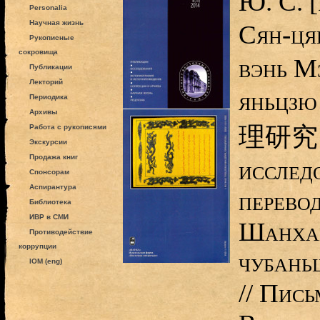
Ю. С. 
Personalia
Научная жизнь
Сян-ц
Рукописные
сокровища
вэнь М
Публикации
Лекторий
яньц
Периодика
Архивы
理研究 (
Работа с рукописями
Экскурсии
Продажа книг
исслед
Спонсорам
Аспирантура
перево
Библиотека
ИВР в СМИ
Шанхай
Противодействие
коррупции
чубань
IOM (eng)
// Пис