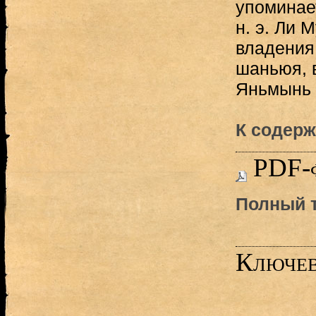
упоминает
н. э. Ли 
владения
шаньюя, 
Яньмынь [Ш
К содерж
PDF-
Полный т
Ключев