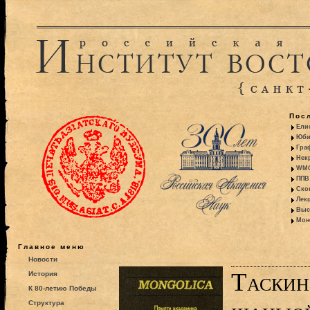
Пос
Ели
Юби
Гра
Некр
WMO:
ППВ 
Ско
Лекц
Выс
Моно
Главное меню
Новости
Таскин
История
К 80-летию Победы
Структура