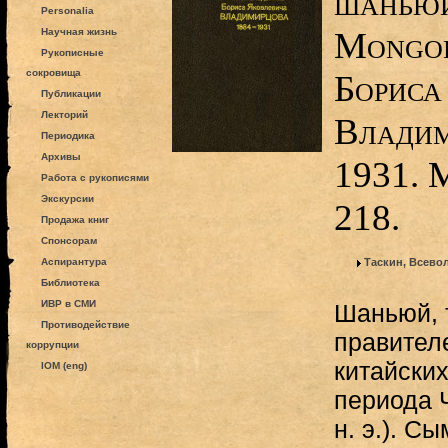
шаньюй 
Personalia
Моngol
Научная жизнь
Рукописные
сокровища
Бориса
Публикации
Лекторий
Владим
Периодика
Архивы
1931. 
Работа с рукописями
Экскурсии
218.
Продажа книг
Спонсорам
Аспирантура
Таскин, Всево
Библиотека
ИВР в СМИ
Шаньюй, 
Противодействие
правителе
коррупции
китайских
IOM (eng)
периода Ч
н. э.). С