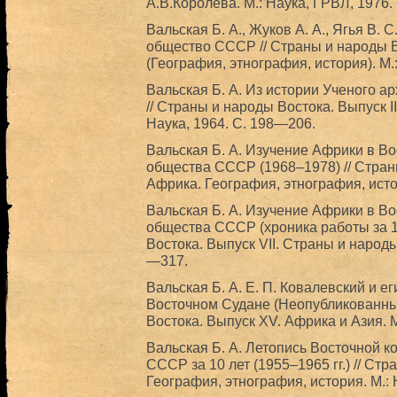
А.В.Королева. М.: Наука, ГРВЛ, 1976.
Вальская Б. А., Жуков А. А., Ягья В. 
общество СССР // Страны и народы В
(География, этнография, история). М.
Вальская Б. А. Из истории Ученого 
// Страны и народы Востока. Выпуск II
Наука, 1964. С. 198—206.
Вальская Б. А. Изучение Африки в В
общества СССР (1968–1978) // Стран
Африка. География, этнография, исто
Вальская Б. А. Изучение Африки в В
общества СССР (хроника работы за 19
Востока. Выпуск VII. Страны и народы
—317.
Вальская Б. А. Е. П. Ковалевский и е
Восточном Судане (Неопубликованны
Востока. Выпуск XV. Африка и Азия. М
Вальская Б. А. Летопись Восточной 
СССР за 10 лет (1955–1965 гг.) // Стр
География, этнография, история. М.: 