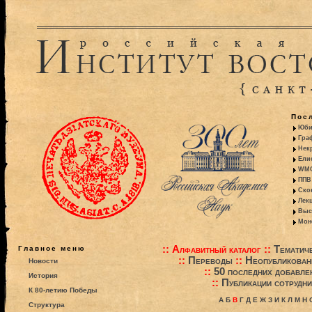
Пос
Юби
Гра
Некр
Ели
WMO:
ППВ 
Ско
Лекц
Выс
Моно
::
Алфавитный каталог
::
Тематиче
Главное меню
::
Переводы
::
Неопубликова
Новости
::
50 последних добавле
История
::
Публикации сотрудни
К 80-летию Победы
А
Б
В
Г
Д
Е
Ж
З
И
К
Л
М
Н
Структура