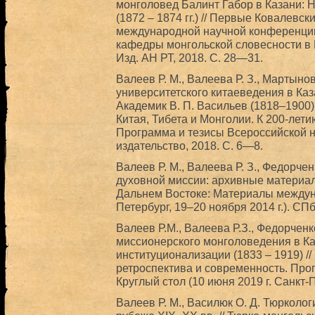
монголовед Балинт Габор в Казани: 
(1872 – 1874 гг.) // Первые Ковалевс
международной научной конференции
кафедры монгольской словесности в Ка
Изд. АН РТ, 2018. С. 28—31.
Валеев Р. М., Валеева Р. З., Мартыно
университетского китаеведения в Казан
Академик В. П. Васильев (1818–1900)
Китая, Тибета и Монголии. К 200-лети
Программа и тезисы Всероссийской 
издательство, 2018. С. 6—8.
Валеев Р. М., Валеева Р. З., Федорченк
духовной миссии: архивные материалы
Дальнем Востоке: Материалы междун
Петербург, 19–20 ноября 2014 г.). СПб
Валеев Р.М., Валеева Р.З., Федорченк
миссионерского монголоведения в Ка
институционализации (1833 – 1919) /
ретроспектива и современность. Пр
Круглый стол (10 июня 2019 г. Санкт-П
Валеев Р. М., Василюк О. Д. Тюрколог