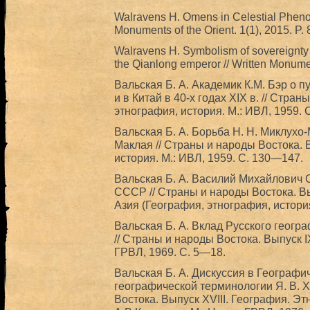
Walravens H. Omens in Celestial Pheno
Monuments of the Orient. 1(1), 2015. P.
Walravens H. Symbolism of sovereignty 
the Qianlong emperor // Written Monumen
Вальская Б. А. Академик К.М. Бэр о п
и в Китай в 40-х годах XIX в. // Стра
этнография, история. М.: ИВЛ, 1959. 
Вальская Б. А. Борьба Н. Н. Миклухо
Маклая // Страны и народы Востока. 
история. М.: ИВЛ, 1959. С. 130—147.
Вальская Б. А. Василий Михайлович
СССР // Страны и народы Востока. В
Азия (География, этнография, история
Вальская Б. А. Вклад Русского геогр
// Страны и народы Востока. Выпуск I
ГРВЛ, 1969. С. 5—18.
Вальская Б. А. Дискуссия в Географи
географической терминологии Я. В. Ха
Востока. Выпуск XVIII. География. Э