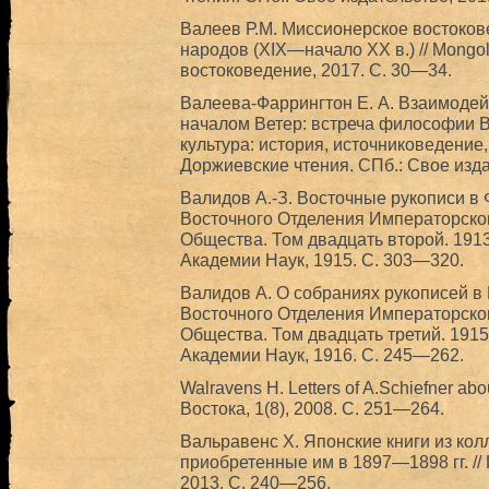
Валеев Р.М. Миссионерское востоков
народов (ХIХ—начало ХХ в.) // Mongol
востоковедение, 2017. С. 30—34.
Валеева-Фаррингтон Е. А. Взаимоде
началом Ветер: встреча философии Во
культура: история, источниковедение
Доржиевские чтения. СПб.: Свое изда
Валидов А.-З. Восточные рукописи в 
Восточного Отделения Императорског
Общества. Том двадцать второй. 191
Академии Наук, 1915. С. 303—320.
Валидов А. О собраниях рукописей в 
Восточного Отделения Императорског
Общества. Том двадцать третий. 1915
Академии Наук, 1916. С. 245—262.
Walravens H. Letters of A.Schiefner ab
Востока, 1(8), 2008. С. 251—264.
Вальравенс Х. Японские книги из кол
приобретенные им в 1897—1898 гг. //
2013. С. 240—256.