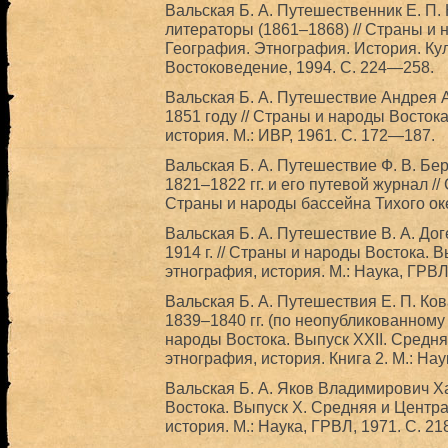
Вальская Б. А. Путешественник Е. П.
литераторы (1861–1868) // Страны и 
География. Этнография. История. Кул
Востоковедение, 1994. С. 224—258.
Вальская Б. А. Путешествие Андрея 
1851 году // Страны и народы Востока
история. М.: ИВР, 1961. С. 172—187.
Вальская Б. А. Путешествие Ф. В. Бе
1821–1822 гг. и его путевой журнал /
Страны и народы бассейна Тихого оке
Вальская Б. А. Путешествие В. А. Дог
1914 г. // Страны и народы Востока. 
этнография, история. М.: Наука, ГРВЛ
Вальская Б. А. Путешествия Е. П. Ко
1839–1840 гг. (по неопубликованному
народы Востока. Выпуск XXII. Средня
этнография, история. Книга 2. М.: Нау
Вальская Б. А. Яков Владимирович Х
Востока. Выпуск X. Средняя и Центра
история. М.: Наука, ГРВЛ, 1971. С. 2