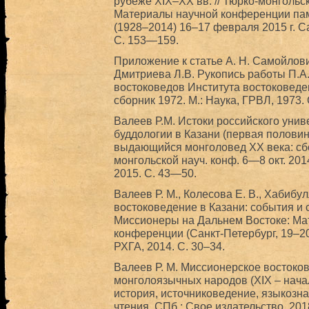
рубеже ХIХ–ХХ вв. // Тюрко-монголь
Материалы научной конференции пам
(1928–2014) 16–17 февраля 2015 г. Са
C. 153—159.
Приложение к статье А. Н. Самойлови
Дмитриева Л.В. Рукопись работы П.А
востоковедов Института востоковеде
сборник 1972. М.: Наука, ГРВЛ, 1973.
Валеев Р.М. Истоки российского унив
буддологии в Казани (первая половин
выдающийся монголовед ХХ века: сбо
монгольской науч. конф. 6—8 окт. 2014
2015. С. 43—50.
Валеев Р. М., Колесова Е. В., Хабибу
востоковедение в Казани: события и с
Миссионеры на Дальнем Востоке: М
конференции (Санкт-Петербург, 19–20 
РХГА, 2014. С. 30–34.
Валеев Р. М. Миссионерское востоков
монголоязычных народов (XIX – начало
история, источниковедение, языкозн
чтения. СПб.: Свое издательство, 201