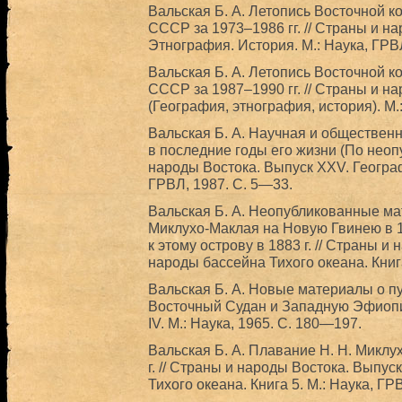
Вальская Б. А. Летопись Восточной 
СССР за 1973–1986 гг. // Страны и н
Этнография. История. М.: Наука, ГРВ
Вальская Б. А. Летопись Восточной 
СССР за 1987–1990 гг. // Страны и н
(География, этнография, история). М.
Вальская Б. А. Научная и общественн
в последние годы его жизни (По нео
народы Востока. Выпуск XXV. Географ
ГРВЛ, 1987. С. 5—33.
Вальская Б. А. Неопубликованные ма
Миклухо-Маклая на Новую Гвинею в 18
к этому острову в 1883 г. // Страны и
народы бассейна Тихого океана. Книга
Вальская Б. А. Новые материалы о пу
Восточный Судан и Западную Эфиопи
IV. М.: Наука, 1965. С. 180—197.
Вальская Б. А. Плавание Н. Н. Миклу
г. // Страны и народы Востока. Выпу
Тихого океана. Книга 5. М.: Наука, ГР