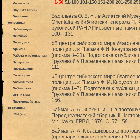
1-50
51-100
101-150
151-200
201-250
25
Personalia
Научная жизнь
Васильева О. В. «…в Азиатский Муз
Рукописные
Orientalia из библиотеки генерала П.
сокровища
рукописей РАН // Письменные памятни
Публикации
100—131.
Лекторий
«В центре сибирского мира благоден
Периодика
полиции…»: Письма Ф.И. Кнауэра из т
Архивы
(письма 8–21). Подготовка к публика
Работа с рукописями
Груздевой // Письменные памятники Во
Экскурсии
111.
Продажа книг
Спонсорам
«В центре сибирского мира благоден
полиции…»: Письма Ф. И. Кнауэра из 
Аспирантура
(письма 1–7). Подготовка к публикаци
Библиотека
Груздевой // Письменные памятники Во
ИВР в СМИ
156.
Противодействие
коррупции
Вайман A. А. Знаки É и LÍL в протошу
IOM (eng)
Переднеазиатский сборник. III. Исто
М.: Наука, ГРВЛ, 1979. С. 57—59.
Вайман А. А. К расшифровке протош
(предварительное сообщение) // Пере