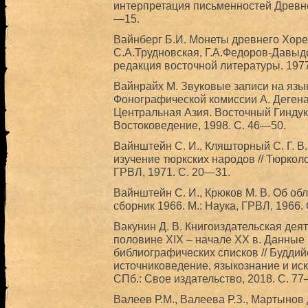
интерпретация письменностей Древнег
—15.
Вайнберг Б.И. Монеты древнего Хор
С.А.Трудновская, Г.А.Федоров-Давыдо
редакция восточной литературы. 1977
Вайнрайх М. Звуковые записи на язы
Фонографической комиссии А. Дегена 
Центральная Азия. Восточный Гиндук
Востоковедение, 1998. С. 46—50.
Вайнштейн С. И., Кляшторный С. Г. В
изучение тюркских народов // Тюрколо
ГРВЛ, 1971. С. 20—31.
Вайнштейн С. И., Крюков М. В. Об об
сборник 1966. М.: Наука, ГРВЛ, 1966.
Вакунин Д. В. Книгоиздательская дея
половине XIX – начале XX в. Данные
библиографических списков // Буддийс
источниковедение, языкознание и ис
СПб.: Свое издательство, 2018. С. 77
Валеев Р.М., Валеева Р.З., Мартынов 