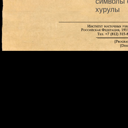
символы 
хурулы