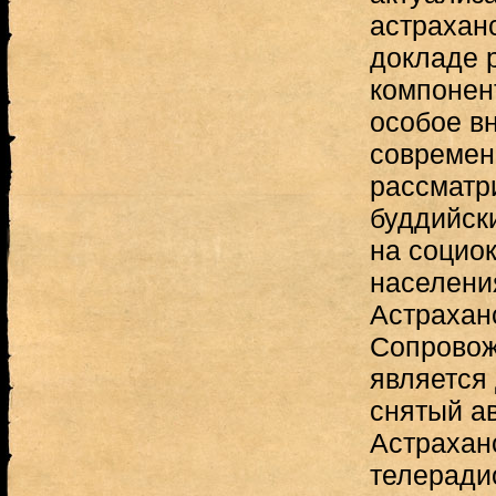
астрахан
докладе 
компонент
особое в
современ
рассматр
буддийск
на социо
населения
Астрахан
Сопровож
является
снятый а
Астрахан
телеради