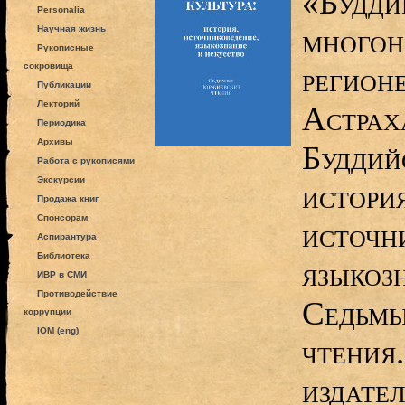
«Будди
Personalia
многон
Научная жизнь
Рукописные
сокровища
регионе
Публикации
Лекторий
Астраха
Периодика
Архивы
Буддийс
Работа с рукописями
Экскурсии
история
Продажа книг
Спонсорам
источн
Аспирантура
Библиотека
языкозн
ИВР в СМИ
Противодействие
Седьмы
коррупции
IOM (eng)
чтения.
издател