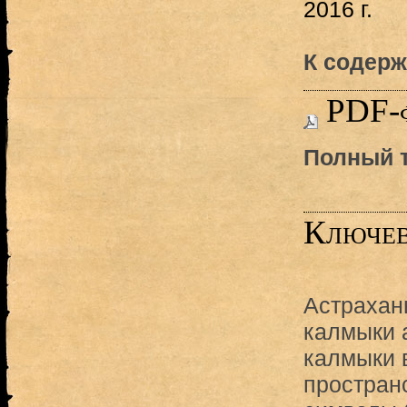
2016 г.
К содерж
PDF-
Полный т
Ключев
Астрахан
калмыки 
калмыки 
простран