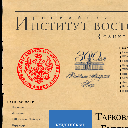
Пос
Ели
Юби
Гра
Некр
WMO:
ППВ 
Ско
Лекц
Выс
Моно
Главное меню
Новости
Таркова
История
К 80-летию Победы
Структура