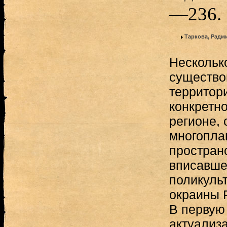
—236.
Таркова, Радм
Нескольк
существо
территор
конкретн
регионе,
многопла
простран
вписавше
поликуль
окраины Р
В первую 
актуализа