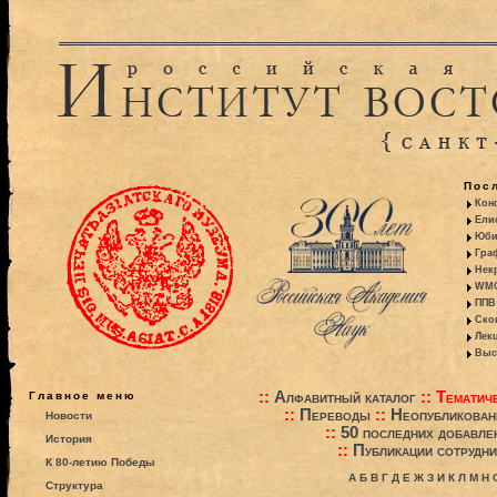
Пос
Кон
Ели
Юби
Гра
Некр
WMO:
ППВ 
Ско
Лекц
Выс
::
Алфавитный каталог
::
Тематиче
Главное меню
::
Переводы
::
Неопубликова
Новости
::
50 последних добавле
История
::
Публикации сотрудни
К 80-летию Победы
А
Б
В
Г
Д
Е
Ж
З
И
К
Л
М
Н
Структура