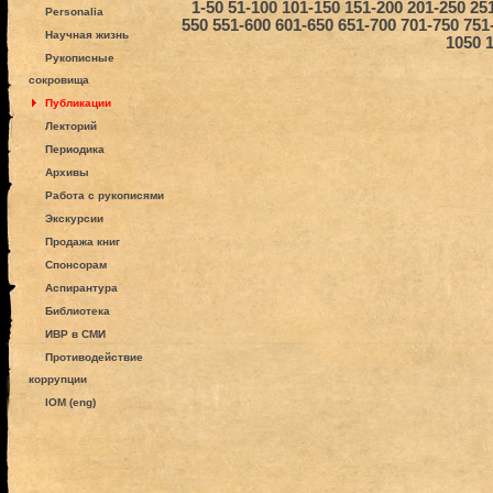
1-50
51-100
101-150
151-200
201-250
25
Personalia
550
551-600
601-650
651-700
701-750
751
Научная жизнь
1050
Рукописные
сокровища
Публикации
Лекторий
Периодика
Архивы
Работа с рукописями
Экскурсии
Продажа книг
Спонсорам
Аспирантура
Библиотека
ИВР в СМИ
Противодействие
коррупции
IOM (eng)