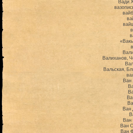
Вади 
вазопис
вай
ва
вай
в
в
«Вак
Вал
Валиханов, Ч
Ва
Вальская, Б
ва
Ван
В
В
Ва
Ва
Ван 
В
Ван
Ван 
Ван 