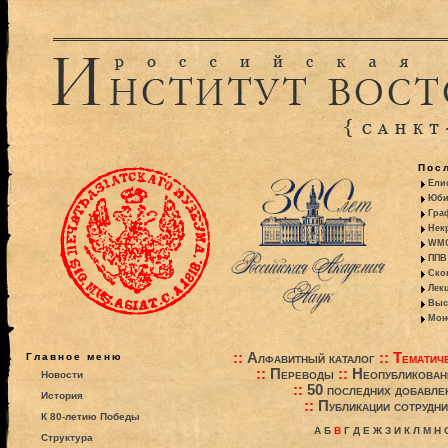
Пос
Ели
Юби
Гра
Некр
WMO:
ППВ 
Ско
Лекц
Выс
Моно
::
Алфавитный каталог
::
Тематиче
Главное меню
::
Переводы
::
Неопубликова
Новости
::
50 последних добавле
История
::
Публикации сотрудни
К 80-летию Победы
А
Б
В
Г
Д
Е
Ж
З
И
К
Л
М
Н
Структура