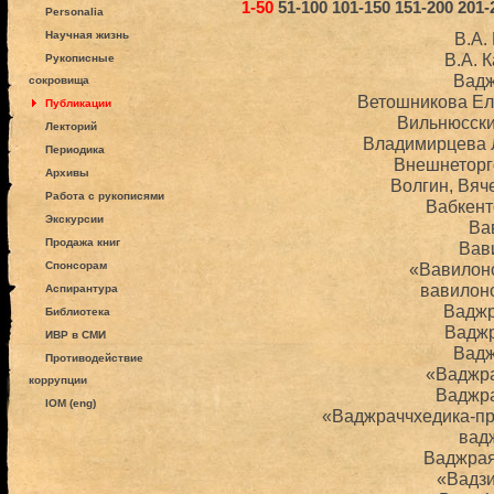
1-50
51-100
101-150
151-200
201-
Personalia
Научная жизнь
В.А.
В.А. 
Рукописные
Вад
сокровища
Ветошникова Е
Публикации
Вильнюсски
Лекторий
Владимирцева 
Периодика
Внешнеторг
Архивы
Волгин, Вяч
Работа с рукописями
Вабкент
Экскурсии
Ва
Продажа книг
Вав
Спонсорам
«Вавилон
вавилон
Аспирантура
Вадж
Библиотека
Вадж
ИВР в СМИ
Вад
Противодействие
«Ваджр
коррупции
Ваджр
IOM (eng)
«Ваджраччхедика-п
вад
Ваджрая
«Вадз