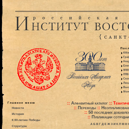
Пос
Юби
Гра
Некр
Ели
WMO:
ППВ 
Ско
Лекц
Выс
Моно
::
Алфавитный каталог
::
Тематиче
Главное меню
::
Переводы
::
Неопубликова
Новости
::
50 последних добавле
История
::
Публикации сотрудни
К 80-летию Победы
А
Б
В
Г
Д
Е
Ж
З
И
К
Л
М
Н
Структура