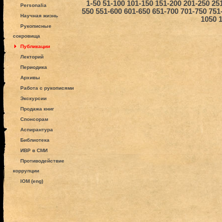
1-50
51-100
101-150
151-200
201-250
25
Personalia
550
551-600
601-650
651-700
701-750
751
Научная жизнь
1050
Рукописные
сокровища
Публикации
Лекторий
Периодика
Архивы
Работа с рукописями
Экскурсии
Продажа книг
Спонсорам
Аспирантура
Библиотека
ИВР в СМИ
Противодействие
коррупции
IOM (eng)