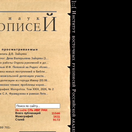
о просматриваемые
алась Д.В. Зайцева
лог: Дина Валерьевна Зайцева (1...
к работы Отдела рукописей и до...
вью И.Ф. Поповой на Радио «Комс...
вка новых поступлений в Библи...
 монгольской делегации участн...
делегации из города Измир (03.06...
евские чтения: проблемы корее...
рафия: Mongolica. Том XXIX, 2026, № 2
и С.А. Французова в рамках Летн...
На сайте СПб ИВР РАН
Всего публикаций
11046
Монографий
1611
Статей
9172
700
701-