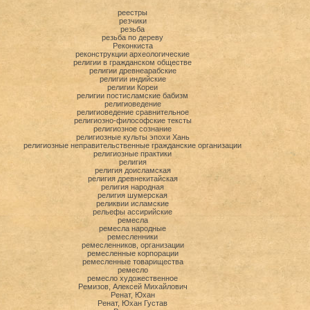
реестры
резчики
резьба
резьба по дереву
Реконкиста
реконструкции археологические
религии в гражданском обществе
религии древнеарабские
религии индийские
религии Кореи
религии постисламские бабизм
религиоведение
религиоведение сравнительное
религиозно-философские тексты
религиозное сознание
религиозные культы эпохи Хань
религиозные неправительственные гражданские организации
религиозные практики
религия
религия доисламская
религия древнекитайская
религия народная
религия шумерская
реликвии исламские
рельефы ассирийские
ремесла
ремесла народные
ремесленники
ремесленников, организации
ремесленные корпорации
ремесленные товарищества
ремесло
ремесло художественное
Ремизов, Алексей Михайлович
Ренат, Юхан
Ренат, Юхан Густав