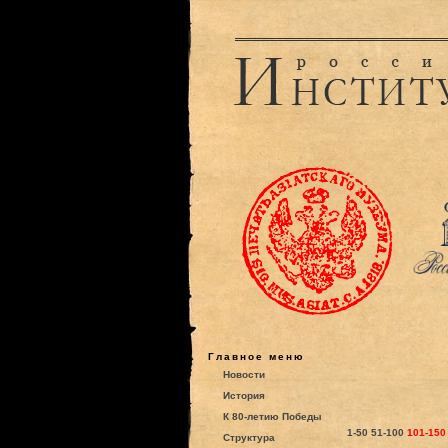
Главное меню
Новости
История
К 80-летию Победы
1-50
51-100
101-150
Структура