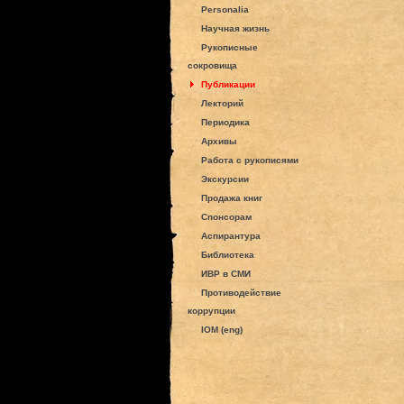
Personalia
Научная жизнь
Рукописные
сокровища
Публикации
Лекторий
Периодика
Архивы
Работа с рукописями
Экскурсии
Продажа книг
Спонсорам
Аспирантура
Библиотека
ИВР в СМИ
Противодействие
коррупции
IOM (eng)