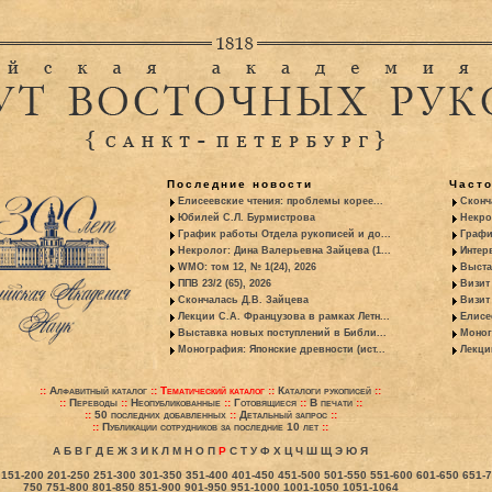
Последние новости
Част
Елисеевские чтения: проблемы корее...
Сконч
Юбилей С.Л. Бурмистрова
Некро
График работы Отдела рукописей и до...
Графи
Некролог: Дина Валерьевна Зайцева (1...
Интер
WMO: том 12, № 1(24), 2026
Выста
ППВ 23/2 (65), 2026
Визит
Скончалась Д.В. Зайцева
Визит 
Лекции С.А. Французова в рамках Летн...
Елисе
Выставка новых поступлений в Библи...
Моног
Монография: Японские древности (ист...
Лекци
::
Алфавитный каталог
::
Тематический каталог
::
Каталоги рукописей
::
::
Переводы
::
Неопубликованные
::
Готовящиеся
::
В печати
::
::
50 последних добавленных
::
Детальный запрос
::
::
Публикации сотрудников за последние 10 лет
::
А
Б
В
Г
Д
Е
Ж
З
И
К
Л
М
Н
О
П
Р
С
Т
У
Ф
Х
Ц
Ч
Ш
Щ
Э
Ю
Я
151-200
201-250
251-300
301-350
351-400
401-450
451-500
501-550
551-600
601-650
651-
750
751-800
801-850
851-900
901-950
951-1000
1001-1050
1051-1064