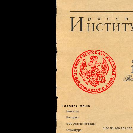
Главное меню
Новости
История
К 80-летию Победы
1-50
51-100
101-150
Структура