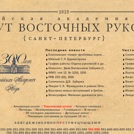
Последние новости
Част
Елисеевские чтения: проблемы корее...
Сконч
Юбилей С.Л. Бурмистрова
Некро
График работы Отдела рукописей и до...
Графи
Некролог: Дина Валерьевна Зайцева (1...
Интер
WMO: том 12, № 1(24), 2026
Выста
ППВ 23/2 (65), 2026
Визит
Скончалась Д.В. Зайцева
Визит 
Лекции С.А. Французова в рамках Летн...
Елисе
Выставка новых поступлений в Библи...
Моног
Монография: Японские древности (ист...
Лекци
::
Алфавитный каталог
::
Тематический каталог
::
Каталоги рукописей
::
::
Переводы
::
Неопубликованные
::
Готовящиеся
::
В печати
::
::
50 последних добавленных
::
Детальный запрос
::
::
Публикации сотрудников за последние 10 лет
::
А
Б
В
Г
Д
Е
Ж
З
И
К
Л
М
Н
О
П
Р
С
Т
У
Ф
Х
Ц
Ч
Ш
Щ
Э
Ю
Я
151-200
201-250
251-300
301-350
351-400
401-450
451-500
501-550
551-600
601-650
651-
750
751-800
801-850
851-900
901-950
951-1000
1001-1050
1051-1064