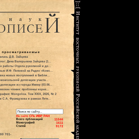
о просматриваемые
алась Д.В. Зайцева
лог: Дина Валерьевна Зайцева (1...
к работы Отдела рукописей и до...
вью И.Ф. Поповой на Радио «Комс...
вка новых поступлений в Библи...
 монгольской делегации участн...
делегации из города Измир (03.06...
евские чтения: проблемы корее...
рафия: Mongolica. Том XXIX, 2026, № 2
и С.А. Французова в рамках Летн...
На сайте СПб ИВР РАН
Всего публикаций
11046
Монографий
1611
Статей
9172
700
701-