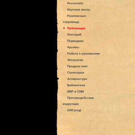
Personalia
Научная жизнь
Рукописные
сокровища
Публикации
Лекторий
Периодика
Архивы
Работа с рукописями
Экскурсии
Продажа книг
Спонсорам
Аспирантура
Библиотека
ИВР в СМИ
Противодействие
коррупции
IOM (eng)