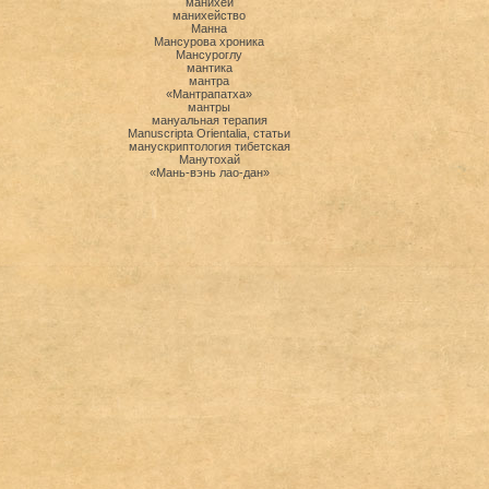
манихеи
манихейство
Манна
Мансурова хроника
Мансуроглу
мантика
мантра
«Мантрапатха»
мантры
мануальная терапия
Manuscripta Orientalia, статьи
манускриптология тибетская
Манутохай
«Мань-вэнь лао-дан»