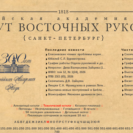
Последние новости
Част
Елисеевские чтения: проблемы корее...
Сконч
Юбилей С.Л. Бурмистрова
Некро
График работы Отдела рукописей и до...
Графи
Некролог: Дина Валерьевна Зайцева (1...
Интер
WMO: том 12, № 1(24), 2026
Выста
ППВ 23/2 (65), 2026
Визит
Скончалась Д.В. Зайцева
Визит 
Лекции С.А. Французова в рамках Летн...
Елисе
Выставка новых поступлений в Библи...
Моног
Монография: Японские древности (ист...
Лекци
::
Алфавитный каталог
::
Тематический каталог
::
Каталоги рукописей
::
::
Переводы
::
Неопубликованные
::
Готовящиеся
::
В печати
::
::
50 последних добавленных
::
Детальный запрос
::
::
Публикации сотрудников за последние 10 лет
::
А
Б
В
Г
Д
Е
Ж
З
И
К
Л
М
Н
О
П
Р
С
Т
У
Ф
Х
Ц
Ч
Ш
Щ
Э
Ю
Я
151-200
201-250
251-300
301-350
351-400
401-450
451-500
501-550
551-600
601-650
651-
740