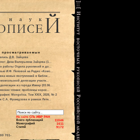
о просматриваемые
алась Д.В. Зайцева
лог: Дина Валерьевна Зайцева (1...
к работы Отдела рукописей и до...
вью И.Ф. Поповой на Радио «Комс...
вка новых поступлений в Библи...
 монгольской делегации участн...
делегации из города Измир (03.06...
евские чтения: проблемы корее...
рафия: Mongolica. Том XXIX, 2026, № 2
и С.А. Французова в рамках Летн...
На сайте СПб ИВР РАН
Всего публикаций
11046
Монографий
1611
Статей
9172
700
701-