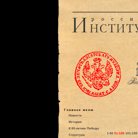
Главное меню
Новости
История
К 80-летию Победы
1-50
51-100
101-150
Структура