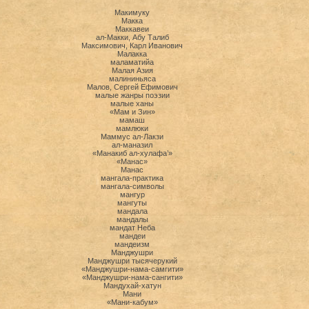
Макимуку
Макка
Маккавеи
ал-Макки, Абу Талиб
Максимович, Карл Иванович
Малакка
маламатийа
Малая Азия
малининьяса
Малов, Сергей Ефимович
малые жанры поэзии
малые ханы
«Мам и Зин»
мамаш
мамлюки
Маммус ал-Лакзи
ал-маназил
«Манакиб ал-хулафа’»
«Манас»
Манас
мангала-практика
мангала-символы
мангур
мангуты
мандала
мандалы
мандат Неба
мандеи
мандеизм
Манджушри
Манджушри тысячерукий
«Манджушри-нама-самгити»
«Манджушри-нама-сангити»
Мандухай-хатун
Мани
«Мани-кабум»