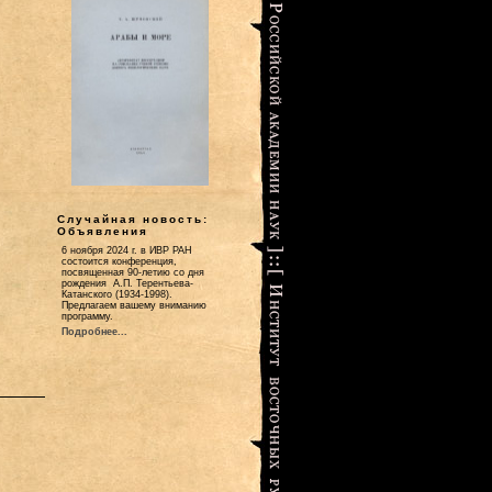
Случайная новость:
Объявления
6 ноября 2024 г. в ИВР РАН
состоится конференция,
посвященная 90-летию со дня
рождения А.П. Терентьева-
Катанского (1934-1998).
Предлагаем вашему вниманию
программу.
Подробнее...