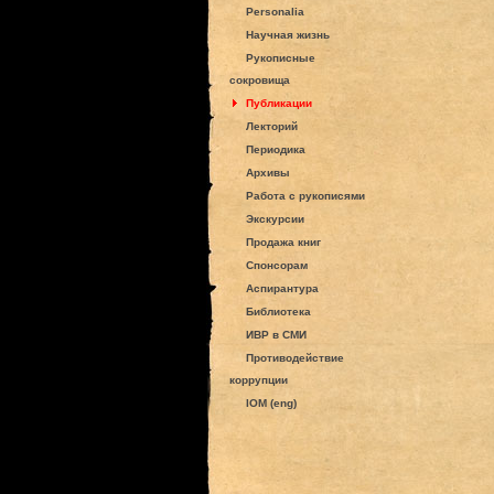
Personalia
Научная жизнь
Рукописные
сокровища
Публикации
Лекторий
Периодика
Архивы
Работа с рукописями
Экскурсии
Продажа книг
Спонсорам
Аспирантура
Библиотека
ИВР в СМИ
Противодействие
коррупции
IOM (eng)