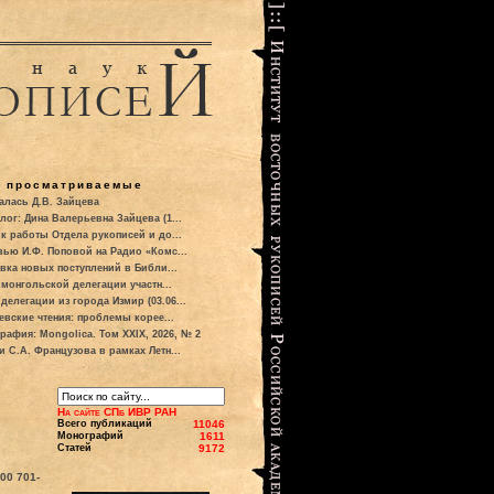
о просматриваемые
алась Д.В. Зайцева
лог: Дина Валерьевна Зайцева (1...
к работы Отдела рукописей и до...
вью И.Ф. Поповой на Радио «Комс...
вка новых поступлений в Библи...
 монгольской делегации участн...
делегации из города Измир (03.06...
евские чтения: проблемы корее...
рафия: Mongolica. Том XXIX, 2026, № 2
и С.А. Французова в рамках Летн...
На сайте СПб ИВР РАН
Всего публикаций
11046
Монографий
1611
Статей
9172
700
701-