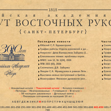
Последние новости
Част
Юбилей С.Л. Бурмистрова
Сконч
График работы Отдела рукописей и до...
Некро
Некролог: Дина Валерьевна Зайцева (1...
Графи
Елисеевские чтения: проблемы корее...
Интер
WMO: том 12, № 1(24), 2026
Выста
ППВ 23/2 (65), 2026
Визит
Скончалась Д.В. Зайцева
Визит 
Лекции С.А. Французова в рамках Летн...
Елисе
Выставка новых поступлений в Библи...
Моног
Монография: Японские древности (ист...
Лекци
::
Алфавитный каталог
::
Тематический каталог
::
Каталоги рукописей
::
::
Переводы
::
Неопубликованные
::
Готовящиеся
::
В печати
::
::
50 последних добавленных
::
Детальный запрос
::
::
Публикации сотрудников за последние 10 лет
::
А
Б
В
Г
Д
Е
Ж
З
И
К
Л
М
Н
О
П
Р
С
Т
У
Ф
Х
Ц
Ч
Ш
Щ
Э
Ю
Я
151-200
201-250
251-300
301-350
351-400
401-450
451-500
501-550
551-600
601-650
651-
740