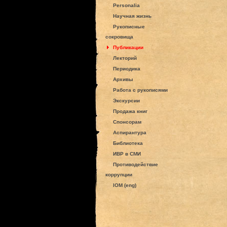
Personalia
Научная жизнь
Рукописные
сокровища
Публикации
Лекторий
Периодика
Архивы
Работа с рукописями
Экскурсии
Продажа книг
Спонсорам
Аспирантура
Библиотека
ИВР в СМИ
Противодействие
коррупции
IOM (eng)