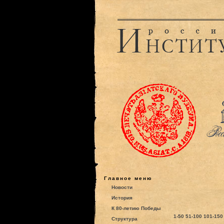
Главное меню
Новости
История
К 80-летию Победы
1-50
51-100
101-150
Структура