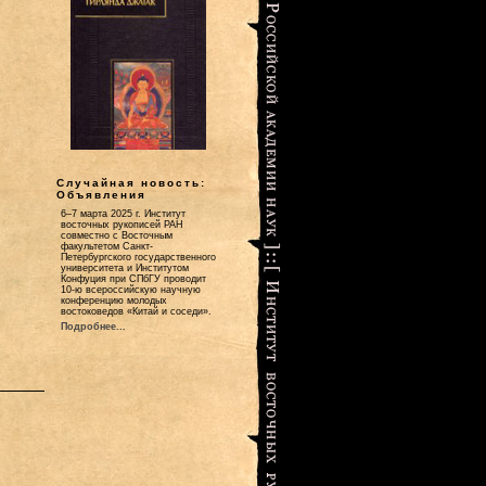
Случайная новость:
Объявления
6–7 марта 2025 г. Институт
восточных рукописей РАН
совместно с Восточным
факультетом Санкт-
Петербургского государственного
университета и Институтом
Конфуция при СПбГУ проводит
10-ю всероссийскую научную
конференцию молодых
востоковедов «Китай и соседи».
Подробнее...