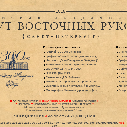
Последние новости
Част
Юбилей С.Л. Бурмистрова
Сконч
График работы Отдела рукописей и до...
Некро
Некролог: Дина Валерьевна Зайцева (1...
Графи
Елисеевские чтения: проблемы корее...
Интер
WMO: том 12, № 1(24), 2026
Выста
ППВ 23/2 (65), 2026
Визит
Скончалась Д.В. Зайцева
Визит 
Лекции С.А. Французова в рамках Летн...
Елисе
Выставка новых поступлений в Библи...
Моног
Монография: Японские древности (ист...
Лекци
::
Алфавитный каталог
::
Тематический каталог
::
Каталоги рукописей
::
::
Переводы
::
Неопубликованные
::
Готовящиеся
::
В печати
::
::
50 последних добавленных
::
Детальный запрос
::
::
Публикации сотрудников за последние 10 лет
::
А
Б
В
Г
Д
Е
Ж
З
И
К
Л
М
Н
О
П
Р
С
Т
У
Ф
Х
Ц
Ч
Ш
Щ
Э
Ю
Я
151-200
201-250
251-300
301-350
351-400
401-450
451-500
501-550
551-600
601-650
651-
740