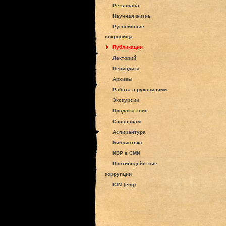
Personalia
Научная жизнь
Рукописные
сокровища
Публикации
Лекторий
Периодика
Архивы
Работа с рукописями
Экскурсии
Продажа книг
Спонсорам
Аспирантура
Библиотека
ИВР в СМИ
Противодействие
коррупции
IOM (eng)