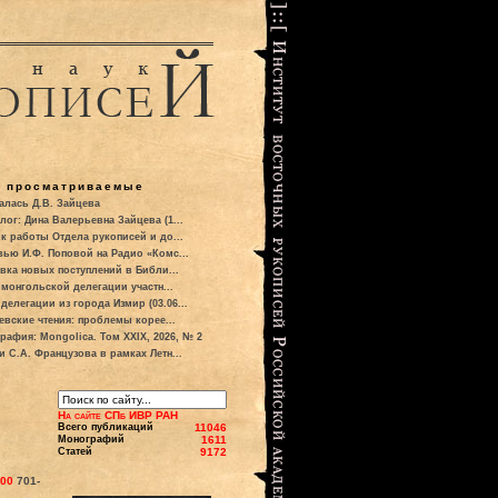
о просматриваемые
алась Д.В. Зайцева
лог: Дина Валерьевна Зайцева (1...
к работы Отдела рукописей и до...
вью И.Ф. Поповой на Радио «Комс...
вка новых поступлений в Библи...
 монгольской делегации участн...
делегации из города Измир (03.06...
евские чтения: проблемы корее...
рафия: Mongolica. Том XXIX, 2026, № 2
и С.А. Французова в рамках Летн...
На сайте СПб ИВР РАН
Всего публикаций
11046
Монографий
1611
Статей
9172
700
701-