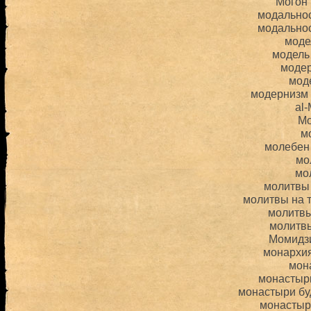
Могон
модальнос
модально
моде
модель
моде
мод
модернизм 
al
Мо
м
молебен
мо
мо
молитвы
молитвы на 
молитвы
молитв
Момидз
монархи
мон
монастыр
монастыри бу
монастыр