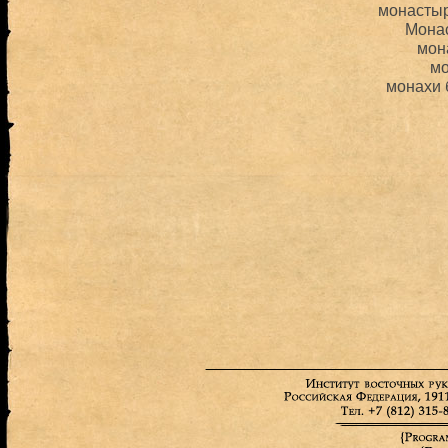
монастыр
Мона
мон
м
монахи 