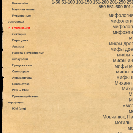
1-50
51-100
101-150
151-200
201-250
25
Personalia
550
551-600
601-
Научная жизнь
мифология
Рукописные
мифологи
сокровища
мифолог
Публикации
мифоэпи
Лекторий
м
Периодика
мифы дре
Архивы
мифы дре
Работа с рукописями
мифы 
Экскурсии
мифы ин
мифы м
Продажа книг
мифы ш
Спонсорам
мифы 
Аспирантура
Михаил
Библиотека
Михр
ИВР в СМИ
М
Противодействие
М
коррупции
«мл
IOM (eng)
м
Мовчанюк, П
могилы
м