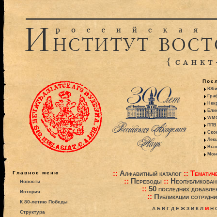
Пос
Юби
Гра
Некр
Ели
WMO:
ППВ 
Ско
Лекц
Выс
Моно
::
Алфавитный каталог
::
Тематиче
Главное меню
::
Переводы
::
Неопубликова
Новости
::
50 последних добавле
История
::
Публикации сотрудни
К 80-летию Победы
А
Б
В
Г
Д
Е
Ж
З
И
К
Л
М
Н
Структура