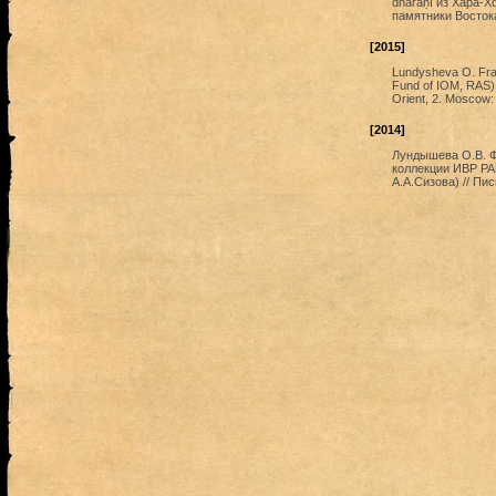
dhāraṇī из Хара-Х
памятники Востока
[2015]
Lundysheva O. Frag
Fund of IOM, RAS).
Orient, 2. Moscow: 
[2014]
Лундышева О.В. Ф
коллекции ИВР РА
А.А.Сизова) // Пи