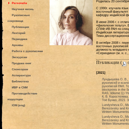
Родилась 20 сентября 
Personalia
С 1990г. изучала язык
Научная жизнь
восточный факультет 
кафедру индийской фи
Рукописные
сокровища
В июне 2006 г. с отл
«филология телугу». 
Публикации
СПбФ ИВ РАН по специ
Индийская литература»
Лекторий
Тема диссертационной
Периодика
В октябре 2008 г. пер
Архивы
восточных рукописей 
должность младшего н
Работа с рукописями
«Сериндика» (м. н. с., н
Экскурсии
Публикации (
c
Продажа книг
Спонсорам
[2021]
Аспирантура
Лундышева О. В., 
Библиотека
рукописей и ксил
рукописей РАН. Том
ИВР в СМИ
blockprints in the S
RAS. Volume 1] / 
Противодействие
К. В. Коростелева
коррупции
Тоё Бунко, 2021. 3
Lundysheva O., Maue
IOM (eng)
Berezovsky and Kro
Written Monuments o
Lundysheva O., Maue
Berezovsky and Kro
Written Monuments o