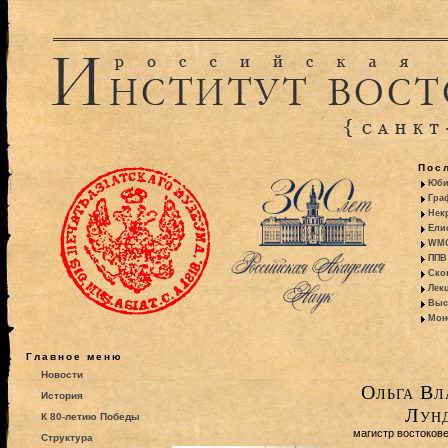
Пос
Юби
Гра
Некр
Ели
WMO:
ППВ 
Ско
Лекц
Выс
Моно
Главное меню
Новости
Ольга Вл
История
Лун
К 80-летию Победы
магистр востоков
Структура