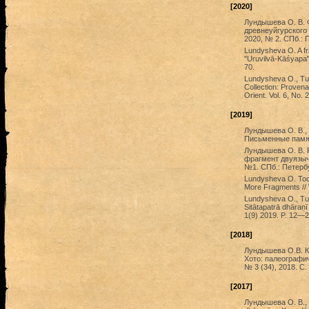
[2020]
Лундышева О. В. 
древнеуйгурского т
2020, № 2. СПб.: 
Lundysheva O. A fr
"Uruvilvā-Kāśyapa" 
70.
Lundysheva O., Tur
Collection: Provena
Orient. Vol. 6, No.
[2019]
Лундышева О. В., 
Письменные памятн
Лундышева О. В. Р
фрагмент двуязычн
№1. СПб.: Петербу
Lundysheva O. Toch
More Fragments // 
Lundysheva O., Tur
Sitātapatrā dhāraṇī
1(9) 2019. P. 12—2
[2018]
Лундышева О.В. Кс
Хото: палеографич
№ 3 (34), 2018. С
[2017]
Лундышева О. В., 