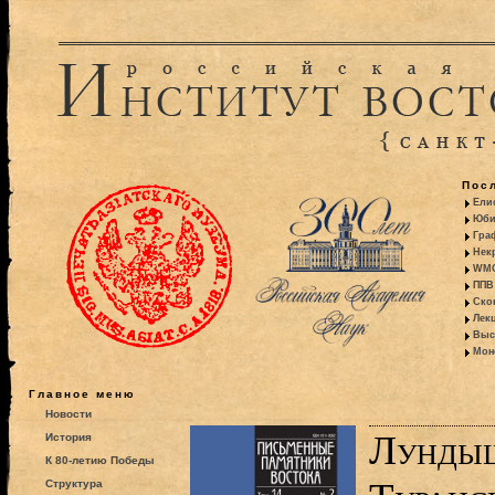
Пос
Ели
Юби
Гра
Некр
WMO:
ППВ 
Ско
Лекц
Выс
Моно
Главное меню
Новости
Лундыш
История
К 80-летию Победы
Структура