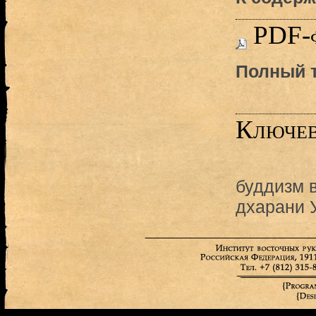
PDF-
Полный т
Ключев
буддизм 
дхарани