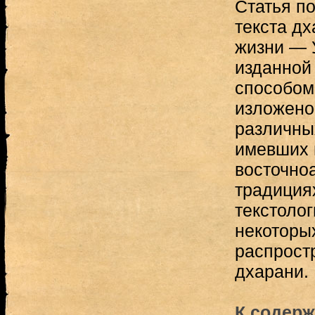
Статья п
текста дх
жизни — 
изданной
способом 
изложено
различны
имевших 
восточно
традиция
текстоло
некоторы
распрост
дхарани.
К содерж