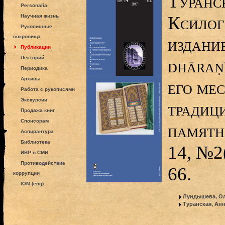
Туранс
Personalia
Ксилог
Научная жизнь
Рукописные
сокровища
издание
Публикации
Лекторий
dhāraṇ
Периодика
Архивы
его мес
Работа с рукописями
Экскурсии
традиц
Продажа книг
Спонсорам
памятн
Аспирантура
Библиотека
14, №2
ИВР в СМИ
Противодействие
66.
коррупции
IOM (eng)
Лундышева, О
Туранская, Ан