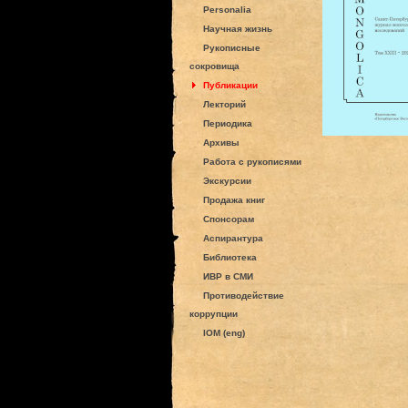
Personalia
Научная жизнь
Рукописные
сокровища
Публикации
Лекторий
Периодика
Архивы
Работа с рукописями
Экскурсии
Продажа книг
Спонсорам
Аспирантура
Библиотека
ИВР в СМИ
Противодействие
коррупции
IOM (eng)