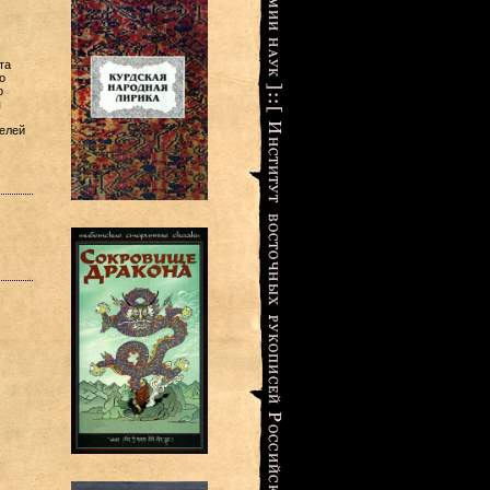
та
о
о
я
елей