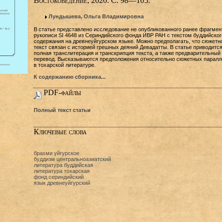
Востоковедение, 2020. С. 98—105.
Лундышева, Ольга Владимировна
В статье представлено исследование не опубликованного ранее фрагмен
рукописи SI 4648 из Сериндийского фонда ИВР РАН с текстом буддийског
содержания на древнеуйгурском языке. Можно предполагать, что сюжетн
текст связан с историей грешных деяний Девадатты. В статье приводитс
полная транслитерация и транскрипция текста, а также предварительный
перевод. Высказываются предположения относительно сюжетных паралл
в тохарской литературе.
К содержанию сборника...
PDF-файлы
Полный текст статьи
Ключевые слова
брахми уйгурское
буддизм центральноазиатский
литература буддийская
литература тохарская
фонд сериндийский
язык древнеуйгурский