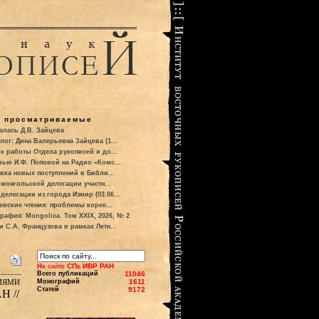
о просматриваемые
алась Д.В. Зайцева
лог: Дина Валерьевна Зайцева (1...
к работы Отдела рукописей и до...
вью И.Ф. Поповой на Радио «Комс...
вка новых поступлений в Библи...
 монгольской делегации участн...
делегации из города Измир (03.06...
евские чтения: проблемы корее...
рафия: Mongolica. Том XXIX, 2026, № 2
и С.А. Французова в рамках Летн...
На сайте СПб ИВР РАН
Всего публикаций
11046
иями
Монографий
1611
Статей
9172
Н //