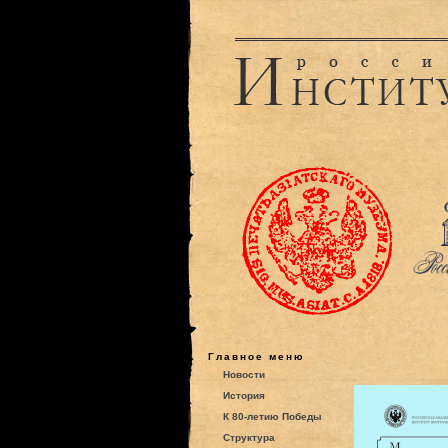
Главное меню
Новости
История
К 80-летию Победы
Структура