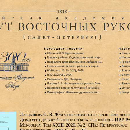
Последние новости
Част
Юбилей С.Л. Бурмистрова
Сконч
График работы Отдела рукописей и до...
Некро
Некролог: Дина Валерьевна Зайцева (1...
Графи
Елисеевские чтения: проблемы корее...
Интер
WMO: том 12, № 1(24), 2026
Выста
ППВ 23/2 (65), 2026
Визит
Скончалась Д.В. Зайцева
Визит 
Лекции С.А. Французова в рамках Летн...
Елисе
Выставка новых поступлений в Библи...
Моног
Монография: Японские древности (ист...
Лекци
Лундышева О. В. Фрагмент связанного с грешными деян
Девадатты древнеуйгурского текста из коллекции ИВР РА
Mongolica. Том XXIII, 2020, № 2. СПб.: Петербургское