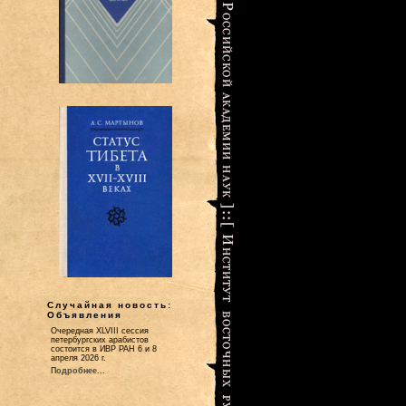
Случайная новость:
Объявления
Очередная XLVIII сессия
петербургских арабистов
состоится в ИВР РАН 6 и 8
апреля 2026 г.
Подробнее...