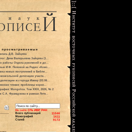
о просматриваемые
алась Д.В. Зайцева
лог: Дина Валерьевна Зайцева (1...
к работы Отдела рукописей и до...
вью И.Ф. Поповой на Радио «Комс...
вка новых поступлений в Библи...
 монгольской делегации участн...
делегации из города Измир (03.06...
евские чтения: проблемы корее...
рафия: Mongolica. Том XXIX, 2026, № 2
и С.А. Французова в рамках Летн...
На сайте СПб ИВР РАН
Всего публикаций
11046
Монографий
1611
Статей
9172