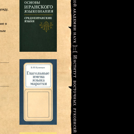
ежду,
ие в
орым