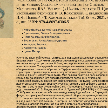
[=Catalogue of the Old Uyghur manuscripts and blockpr
in the Serindia Collection of the Institute of Oriental
Manuscripts, RAS. Volume 1] / Научный редактор П. Ци
Реставрация рукописей: К. В. Коростелева. С предислови
И. Ф. Поповой и Т. Хамаситы. Токио: Тоё Бунко, 2021. 
с., илл. ISBN: 978-4-8097-0306-5
Коростелева, Кристина Валерьевна
Лундышева, Ольга Владимировна
Попова, Ирина Федоровна
Туранская, Анна Александровна
Умэмура, Хироси
Хамасита, Такэси
Циме, Петер
Изучение древнеуйгурских текстов, хранящихся в рукописных собраниях
Европы, Азии и США имеет огромное значение для сохранения культурно
наследия народов Центральной Азии, некогда населявших земли Великог
шелкового пути. Три крупнейшие коллекции письменных памятников,
обнаруженных, главным образом, в Турфанском бассейне, а также на
территории Таримской равнины между оазисами Куча и Хами, находятся 
Берлине, Санкт-Петербурге и Киото. Мне выпала почетная роль координа
консультанта совместного проекта Института восточных рукописей
Российской академии наук и научной библиотеки Тоё Бунко, целью котор
является каталогизация древнеуйгурских текстов Сериндийского фонда
Института восточных рукописей в Санкт-Петербурге. Первый том каталог
подготовленный О. В. Лундышевой, А. А. Туранской (ИВР РАН) и Х. Умэм
(Тоё Бунко), включает в себя описание древнеуйгурской части Сериндийс
фонда, которая уже была введена в научный оборот со времен деятельн
В. В. Радлова до наших дней. Составители также постарались учесть еще
вышедшие в свет публикации, о которых нас любезно уведомили коллеги
Издание снабжено факсимиле значительного числа описываемых
древнеуйгурских фрагментов. Настоящее издание, служащее отправной