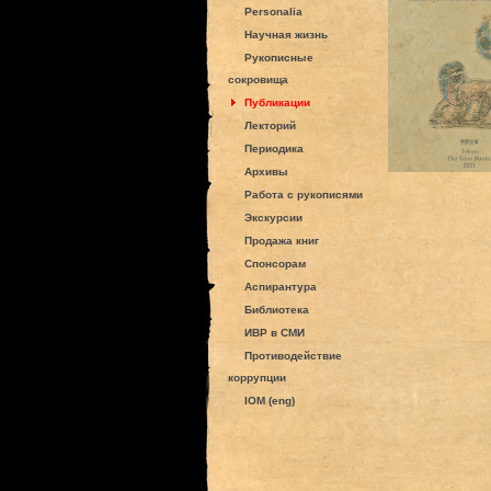
Personalia
Научная жизнь
Рукописные
сокровища
Публикации
Лекторий
Периодика
Архивы
Работа с рукописями
Экскурсии
Продажа книг
Спонсорам
Аспирантура
Библиотека
ИВР в СМИ
Противодействие
коррупции
IOM (eng)