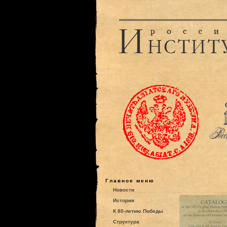
Главное меню
Новости
История
К 80-летию Победы
Структура