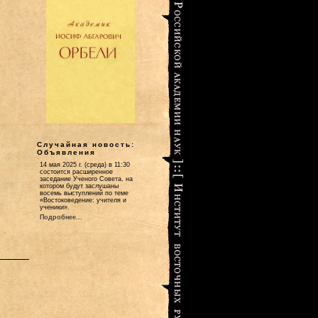
Случайная новость:
Объявления
14 мая 2025 г. (среда) в 11:30
состоится расширенное
заседание Ученого Совета, на
котором будут заслушаны
восемь выступлений по теме
«Востоковедение: учителя и
ученики».
Подробнее...