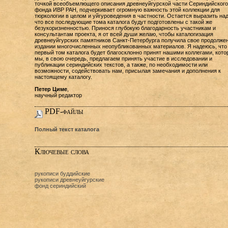
точкой всеобъемлющего описания древнеуйгурской части Сериндийского
фонда ИВР РАН, подчеркивает огромную важность этой коллекции для
тюркологии в целом и уйгуроведения в частности. Остается выразить над
что все последующие тома каталога будут подготовлены с такой же
безукоризненностью. Принося глубокую благодарность участникам и
консультантам проекта, я от всей души желаю, чтобы каталогизация
древнеуйгурских памятников Санкт-Петербурга получила свое продолжен
издании многочисленных неопубликованных материалов. Я надеюсь, что
первый том каталога будет благосклонно принят нашими коллегами, кот
мы, в свою очередь, предлагаем принять участие в исследовании и
публикации сериндийских текстов, а также, по необходимости или
возможности, содействовать нам, присылая замечания и дополнения к
настоящему каталогу.
Петер Циме
,
научный редактор
PDF-файлы
Полный текст каталога
Ключевые слова
рукописи буддийские
рукописи древнеуйгурские
фонд сериндийский