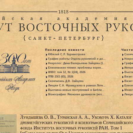
Последние новости
Част
Юбилей С.Л. Бурмистрова
Сконч
График работы Отдела рукописей и до...
Некро
Некролог: Дина Валерьевна Зайцева (1...
Графи
Елисеевские чтения: проблемы корее...
Интер
WMO: том 12, № 1(24), 2026
Выста
ППВ 23/2 (65), 2026
Визит
Скончалась Д.В. Зайцева
Визит 
Лекции С.А. Французова в рамках Летн...
Елисе
Выставка новых поступлений в Библи...
Моног
Монография: Японские древности (ист...
Лекци
Лундышева О. В., Туранская А. А., Умэмура Х. Каталог
древнеуйгурских рукописей и ксилографов Сериндийского
фонда Института восточных рукописей РАН. Том 1