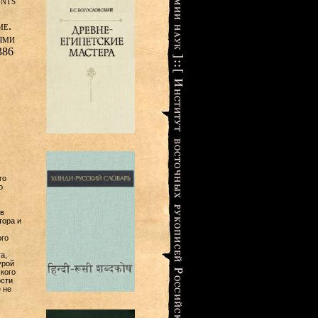
ints
ме.
ями
386
го
о
в
тора и
ого
а,
урой
кого
ости
 не
.