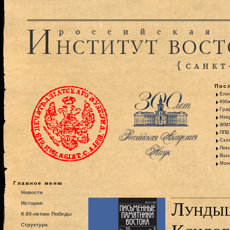
Пос
Ели
Юби
Гра
Некр
WMO:
ППВ 
Ско
Лекц
Выс
Моно
Главное меню
Новости
Лундыш
История
К 80-летию Победы
Структура