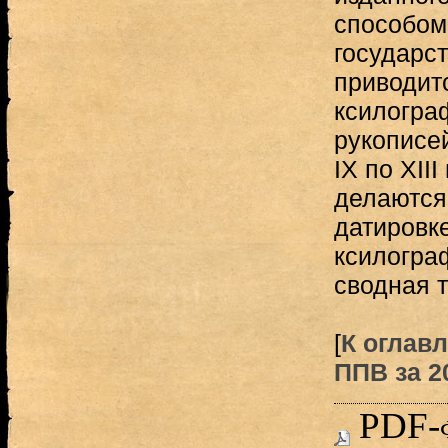
способом 
государст
приводит
ксилогра
рукописе
IX по XII
делаются
датировк
ксилогра
сводная 
[
К оглавл
ППВ за 20
PDF-