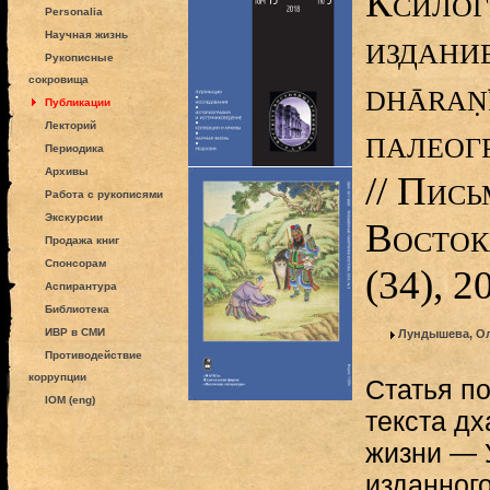
Ксилог
Personalia
издание
Научная жизнь
Рукописные
сокровища
dhāraṇ
Публикации
Лекторий
палеог
Периодика
Архивы
// Пис
Работа с рукописями
Экскурсии
Восток
Продажа книг
Спонсорам
(34), 2
Аспирантура
Библиотека
ИВР в СМИ
Лундышева, О
Противодействие
коррупции
Статья п
IOM (eng)
текста дх
жизни — 
изданног