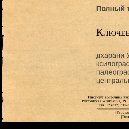
Полный т
Ключев
дхарани
ксилогра
палеогра
централь