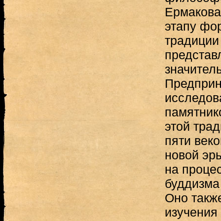
Ермакова
этапу фо
традиции 
представ
значител
Предприн
исследов
памятник
этой трад
пяти веко
новой эры
на проце
буддизма
Оно такж
изучения