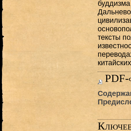
буддизма
Дальнево
цивилизац
основопо
тексты п
известнос
перевода
китайски
PDF-
Содержан
Предисл
Ключев