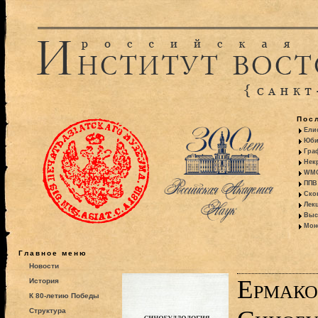
Пос
Ели
Юби
Гра
Некр
WMO:
ППВ 
Ско
Лекц
Выс
Моно
Главное меню
Новости
Ермако
История
К 80-летию Победы
Структура