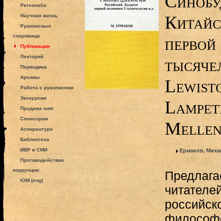
Синобу
Personalia
Китайс
Научная жизнь
Рукописные
сокровища
первой
Публикации
Лекторий
тысячел
Периодика
Архивы
Lewist
Работа с рукописями
Экскурсии
Lampet
Продажа книг
Спонсорам
Mellen 
Аспирантура
Библиотека
ИВР в СМИ
Ермаков, Миха
Противодействие
коррупции
Предлага
IOM (eng)
читателей
российско
философс