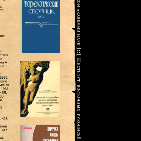
р.
та
ние
/
стока.
 и
ма //
ане
в
1958.
кого
ьба за
 1961;
ИВЛ,
63,
и
.:
с. 426–
евний
. М.:
ка,