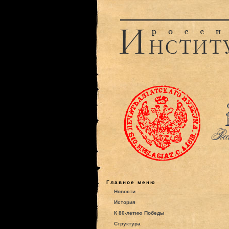
Главное меню
Новости
История
К 80-летию Победы
Структура