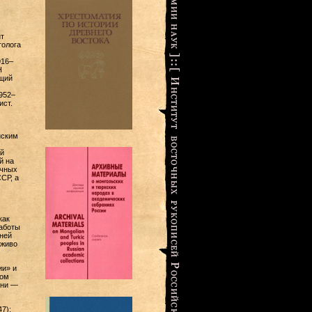
нт
толога
916–
Н
ющий
952–
ист.
йским
й
й на
очных
СР, а
как
работы
ней
 живо
ии» и
ном
зни —
7);