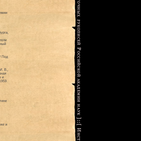
демии
урга,
тели
нный
/ Под
И. В.,
жная
ы и
1959.
тине
ке и