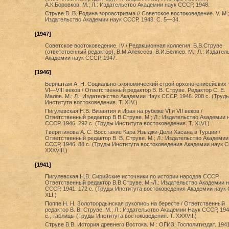
А.К.Боровков. М.; Л.: Издательство Академии наук СССР, 1948.
Струве В. В. Родина зороастризма // Советское востоковедение. V. М.;
Издательство Академии наук СССР, 1948. С. 5—34.
[1947]
Советское востоковедение. IV / Редакционная коллегия: В.В.Струве
(ответственный редактор), В.М.Алексеев, В.И.Беляев. М.; Л.: Издател
Академии наук СССР, 1947.
[1946]
Бернштам А. Н. Социально-экономический строй орхоно-енисейских 
VI—VIII веков / Ответственный редактор В. В. Струве. Редактор С. Е.
Малов. М.; Л.: Издательство Академии Наук СССР, 1946. 208 с. (Труд
Института востоковедения. Т. XLV.)
Пигулевская Н.В. Византия и Иран на рубеже VI и VII веков /
Ответственный редактор В.В.Струве. М.; Л.: Издательство Академии 
СССР. 1946. 292 с. (Труды Института востоковедения. Т. XLVI.)
Тверитинова А. С. Восстание Кара Языджи-Дели Хасана в Турции /
Ответственный редактор В. В. Струве. М.; Л.: Издательство Академии
СССР, 1946. 88 с. (Труды Института востоковедения Академии наук 
XXXVIII.)
[1941]
Пигулевская Н.В. Сирийские источники по истории народов СССР.
Ответственный редактор В.В.Струве. М.-Л.: Издательство Академии н
СССР. 1941. 172 с. (Труды Института востоковедения Академии наук
XLI.)
Поппе Н. Н. Золотоордынская рукопись на бересте / Ответственный
редактор В. В. Струве. М.; Л.: Издательство Академии Наук СССР, 194
с., таблицы (Труды Института востоковедения. Т. XXXVII.)
Струве В.В. История древнего Востока. М.: ОГИЗ, Госполитиздат. 194