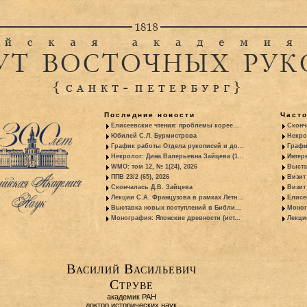
Последние новости
Част
Елисеевские чтения: проблемы корее...
Сконч
Юбилей С.Л. Бурмистрова
Некро
График работы Отдела рукописей и до...
Графи
Некролог: Дина Валерьевна Зайцева (1...
Интер
WMO: том 12, № 1(24), 2026
Выста
ППВ 23/2 (65), 2026
Визит
Скончалась Д.В. Зайцева
Визит 
Лекции С.А. Французова в рамках Летн...
Елисе
Выставка новых поступлений в Библи...
Моног
Монография: Японские древности (ист...
Лекци
Василий Васильевич
Струве
академик РАН
доктор исторических наук