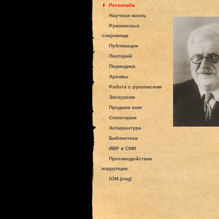
Personalia
Научная жизнь
Рукописные
сокровища
Публикации
Лекторий
Периодика
Архивы
Работа с рукописями
Экскурсии
Продажа книг
Спонсорам
Аспирантура
Библиотека
ИВР в СМИ
Противодействие
коррупции
IOM (eng)