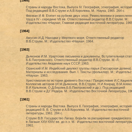
[1965]
Страны и народы Востока. Выпуск IV. География, этнография, история
Под редакцией В.В.Струве и А.В.Королева. М.: Наука, 1965. 264 с.
Фихман И.Ф. Египет на рубеже двух эпох. Ремесленники и ремеслен
труд в IV - середине VII вв. Ответственный редактор В.В.Струве. М.:
Издательство «Наука», Главная редакция восточной литературы. 1965
[1964]
Амусин И.Д. Находки у Мертвого моря. Ответственный редактор
В.В.Струве. М.: Издательство «Наука». 1964.
[1963]
Дьяконов И.М. Урартские письмена и документы. Вступительная стат
Б.Б.Пиотровского. Ответственный редактор В.В.Струве. М.-Л.:
Издательство Академии наук СССР. 1963.
Оранский И.М. Индийский диалект группы парья (Гиссарская долина).
Материалы и исследования. Вып. I. Тексты (фольклор). М.: Издательс
«Наука». 1963.
Хрестоматия по истории древнего Востока / Предисловие И.С.Кацнел
Коллектив авторов (И.М.Дьяконов, В.В.Струве, Н.И.Конрад, В.М.Алекс
В.И.Кальянов, О.Д.Берлев,Б.Б.Пиотровский и др.). Под редакцией
В.В.Струве и Д.Г.Редера. М.: Издательство Восточной Литературы, 19
[1961]
Страны и народы Востока. Выпуск II. География, этнография, история
редакцией В. В. Струве и А.В.Королева. М.: Издательство восточной
литературы, 1961. 284 с.
Струве В.В. Государство Лагаш. Борьба за расширение гражданского
в Лагаше XXV-XXIV вв. до н.э. М.: Издательство восточной литератур
1961.