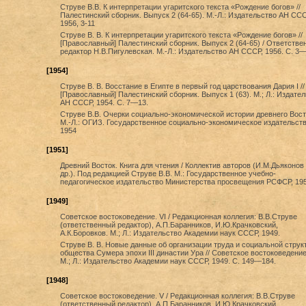
Струве В.В. К интерпретации угаритского текста «Рождение богов» //
Палестинский сборник. Выпуск 2 (64-65). М.-Л.: Издательство АН ССС
1956, 3-11
Струве В. В. К интерпретации угаритского текста «Рождение богов» //
[Православный] Палестинский сборник. Выпуск 2 (64-65) / Ответстве
редактор Н.В.Пигулевская. М.-Л.: Издательство АН СССР, 1956. С. 3—
[1954]
Струве В. В. Восстание в Египте в первый год царствования Дария I //
[Православный] Палестинский сборник. Выпуск 1 (63). М.; Л.: Издате
АН СССР, 1954. С. 7—13.
Струве В.В. Очерки социально-экономической истории древнего Вост
М.-Л.: ОГИЗ. Государственное социально-экономическое издательств
1954
[1951]
Древний Восток. Книга для чтения / Коллектив авторов (И.М.Дьяконов
др.). Под редакцией Струве В.В. М.: Государственное учебно-
педагогическое издательство Министерства просвещения РСФСР, 195
[1949]
Советское востоковедение. VI / Редакционная коллегия: В.В.Струве
(ответственный редактор), А.П.Баранников, И.Ю.Крачковский,
А.К.Боровков. М.; Л.: Издательство Академии наук СССР, 1949.
Струве В. В. Новые данные об организации труда и социальной струк
общества Сумера эпохи III династии Ура // Советское востоковедение.
М.; Л.: Издательство Академии наук СССР, 1949. С. 149—184.
[1948]
Советское востоковедение. V / Редакционная коллегия: В.В.Струве
(ответственный редактор), А.П.Баранников, И.Ю.Крачковский,