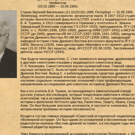
профессор
(03.02.1889 — 15.09.1965)
Струве Василий Васильевич [21.01(03.02).1889, Петербург — 15.09.1965,
Ленинград], египтолог, ассириолог, организатор науки. В 1907–1912 студе
историко-филологический факультета СПбУ, учился у выдающегося егип
Б. А. Тураева, в 1913 стажировался в Германии у египтолога А. Эрмана.
Заведующий Египетским отделом ГЭ (1914–1933), преподаватель ЛГУ (1
1934), н. с. ЛОИИ (1946, 1950–1958); директор ИЯМ (1937–1941) и ИАЭ А
СССР (до 1940), директор ИВ АН СССР (1937–1938, 1941–1950); заведу
Отделом Древнего Востока ЛО ИВ АН СССР (1958–1965), заведующий
кафедрой истории стран Древнего Востока восточного факультета ЛГУ (1
1965). Магистр (1928), тема диссертации «Манефон и его время»; доктор 
наук (15.02.1934, без защиты); акад. АН СССР (01.06.1935). Заслуженный
деятель науки УзССР (1943).
Уже будучи преподавателем, С. стал заниматься аккадским, древнеевре
и другими семитскими языками у выдающегося семитолога акад.
П. К. Коковцова. Самостоятельно изучил шумерский язык. Главной сферо
научных интересов С. была история социально-экономических отношени
Древнем Востоке. Вывод С. о рабовладельческом характере древневост
обществ оказал решающее влияние на развитие исторической науки в СС
изучение социально-экономических отношений стало профилирующим
направлением исследования для советских историков Древнего Востока.
Как и его учитель Б.А. Тураев, он принадлежал к замечательной плеяде
русских ученых-востоковедов, которые плодотворно работали в области 
египтологии, так и ассириологии. Кроме того, С. посвящал специальные 
истории и филологии Хеттского царства, Палестины, Урарту, Ирана, Сред
Азии. Он был большим знатоком античности, в частности эллинизма. Его
интересовали проблемы истории письменности.
Входил в состав главных редакций «Советской исторической энциклопед
«Всемирной истории». Он был одним из основателей и бессменным чле
редколлегии журнала «Вестник древней истории», а в последние годы жи
главный редактор журнала.
Член Комитета международной ассоциации египтологии (Копенгаген, с 194