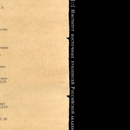
 Л.:
ьство
тюрок
ы
наук
 наук
СССР.
аук
 СССР.
1. 58
1