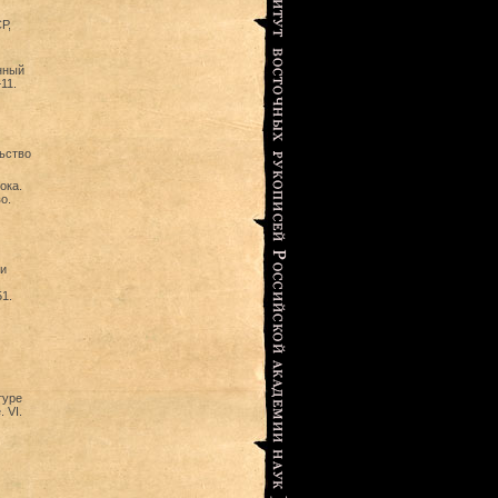
Р,
нный
11.
льство
ока.
о.
 и
1.
туре
 VI.