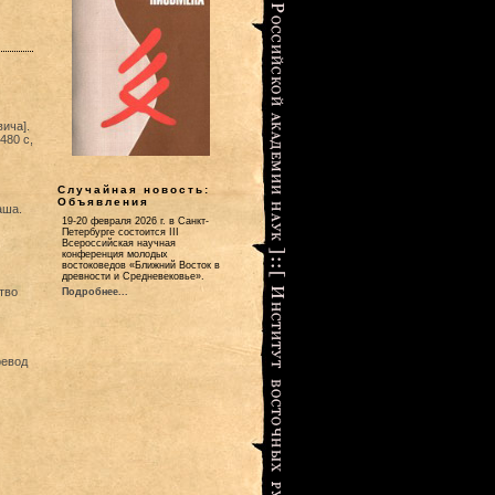
ича].
480 с,
Случайная новость:
Объявления
аша.
19-20 февраля 2026 г. в Санкт-
Петербурге состоится III
Всероссийская научная
конференция молодых
востоковедов «Ближний Восток в
древности и Средневековье».
тво
Подробнее...
ревод