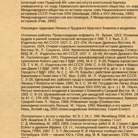
почетный член Пражской АН; член института египтологии Карлова
университета; чл.-корр. Германского археологического общества; чл.-кор
Международного общества по истории науки; член Национального комите
историков СССР. Участник XXIII (Кембридж, 1954) и XXV (Москва, 1960)
Международного конгрессов востоковедов, X Международного конгресса
историков (Рим, 1955).
Награжден орденами Ленина и Трудового Красного Знамени и медалями.
Основные работы:
Происхождение алфавита. Пг.: Время, 1923; Упомина
иудеев в ранней эллинистической литературе // ЗКВ. Т. 2. Вып. 2. Л.:
Издательство АН СССР, 1927. С. 227–234; История Древнего Востока. М.:
Соцэкгиз, 1934; Очерки социально-эконономической истории древнего
Востока. М.; Л.: Соцэкгиз, 1934; Хронология Манефона и периоды Сотиса /
ВИД. М.; Л.: Издательство АН СССР, 1937. С. 19–66; История Древнего Во
М.: Госполитиздат, 1941; Подлинный манефоновский список царей Египта
хронология Нового царства // ВДИ. 1946, № 4. С. 9–25; Родина зороастриз
СВ. Т. V. М.; Л.: Издательство АН СССР, 1948. С. 5–34; Восстание в Марш
при Дарие I // ВДИ. 1949, № 2. С. 10–29; Хронология VI в. до н. э. в труде
Геродота // ВДИ. 1952, № 2. С. 60–78; Борьба с рабством-должничеством 
Вавилонии и Палестине // ПС. Вып. 3 (66). М.; Л.: Издательство АН СССР, 
С. 3–28; Удельный вес рабского труда в храмовом хозяйстве досаргоновс
Лагаша // Вопросы истории, 1960, № 2. С. 34–60; Государство Лагаш (Бор
расширение гражданских прав в Лагаше XXV–XXIV вв. до н. э.). М.: Наука,
Ритуал земельного владения в Шумере // Ближний и Средний Восток. М.: 
1962. С. 8–14; Шумерийский источник для аккадской лексики // КСИНА. 19
№ 67. С. 178–189; Этюды по истории Северного Причерноморья, Кавказа 
Средней Азии. Л.: Наука, 1968; Избранные труды (Ономастика
раннединастического Лагаша). М.: Наука, 1984; Манефон и его время. СПб
Нева, Летний сад, 2003 (Александрийская библиотека. Серия Египет).
Литература о жизни и трудах:
БСЭ, т. 24, с. 596; Милибанд 2008, кн. II, 
429; Академик В. В. Струве. Библиографическая справка / Сост.
С. Д. Милибанд. М.: ИВЛ, 1959; Список печатных работ В. В. Струве // Др
Египет и древняя Африка. Сб. ст., посвященный памяти акад. В. В. Струве
Наука, ГРВЛ, 1967. С. 5–7;
Васильков Я. В.
Научное сообщество Санкт-
Петербурга: XVIII — начало XXI в. / Отв. ред. М. Ф. Хартанович. СПб.: Нау