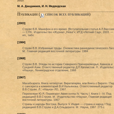
2013.
М. А. Дандамаев, И. Н. Медведская
Публикации (
cписок всех публикаций
)
[2003]
Струве В.В. Манефон и его время. [Вступительная статья А.Л.Вассоев
— СПб.: Издательство «Журнал „Нева“»; ИТД «Летний Сад», 2003. — 
ил., табл.
[1984]
Струве В.В. Избранные труды. Ономастика раннединастического Лаг
М.: Главная редакция восточной литературы. 1984
[1968]
Струве В.В. Этюды по истории Северного Причерноморья, Кавказа и
Средней Азии. Ответственный редактор Д.П.Каллистов. Л.: Издательс
«Наука», Ленинградское отделение, 1968
[1967]
Махабхарата. Книга четвёртая: Виратапарва, или Книга о Вирате / Пе
с санскрита и комментарий В.И.Кальянова. Ответственный редактор
В.В.Струве. Л.: «Наука» ЛО, 1967.
Перепелкин Ю.Я. Переворот Амен-хотпа IV. Часть I. Книги I - IV. Под
редакцией В.В.Струве. М.: Издательство «Наука», Главная редакция
восточной литературы. 1967
Страны и народы Востока. Выпуск V. Индия — страна и народ / Под
редакцией В.В.Струве и Д.А.Ольдерогге. М.: Наука, 1967. 273 с.