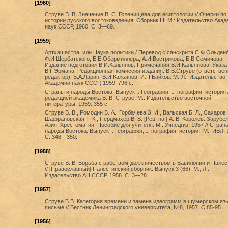
[1960]
Струве В. В. Значение В. С. Голенищева для египтологии // Очерки по
истории русского востоковедения. Сборник III. М.: Издательство Ака
наук СССР, 1960. С. 3—69.
[1959]
Артхашастра, или Наука политики / Перевод с санскрита С.Ф.Ольденб
Ф.И.Щербатского, Е.Е.Обермиллера, А.И.Вострикова, Б.В.Семичова.
Издание подготовил В.И.Кальянов. Примечания В.И.Кальянова. Указа
В.Г.Эрмана. Редакционная комиссия издания: В.В.Струве (ответстве
редактор), Б.А.Ларин, В.И.Кальянов, И.П.Байков. М.-Л.: Издательство
Академии наук СССР, 1959. 796 с.
Страны и народы Востока. Выпуск I. География, этнография, история 
редакцией академика В. В. Струве. М.: Издательство восточной
литературы, 1959. 355 с.
Струве В. В., Ромодин В. А., Горбачева З. И., Вальская Б. Л., Сахаров 
Шафрановская Т. К., Перцмахер В. В. [Рец. на:] А. В. Королёв. Зарубе
Азия. Хрестоматия. Пособие для учителя. М.: Учпедгиз, 1957 // Стран
народы Востока. Выпуск I. География, этнография, история. М.: ИВЛ, 
С. 348—350.
[1958]
Струве В. В. Борьба с рабством-должничеством в Вавилонии и Палес
// [Православный] Палестинский сборник. Выпуск 3 (66). М.; Л.:
Издательство АН СССР, 1958. С. 3—28.
[1957]
Струве В.В. Категория времени и замена идеограмм в шумерском язы
письме // Вестник Ленинградского университета, №8, 1957. С.85-95.
[1956]