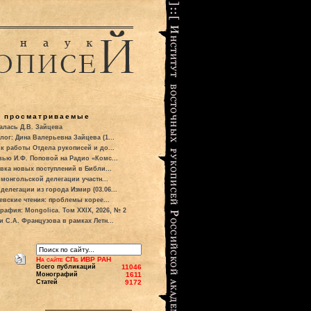
о просматриваемые
алась Д.В. Зайцева
лог: Дина Валерьевна Зайцева (1...
к работы Отдела рукописей и до...
вью И.Ф. Поповой на Радио «Комс...
вка новых поступлений в Библи...
 монгольской делегации участн...
делегации из города Измир (03.06...
евские чтения: проблемы корее...
рафия: Mongolica. Том XXIX, 2026, № 2
и С.А. Французова в рамках Летн...
На сайте СПб ИВР РАН
Всего публикаций
11046
Монографий
1611
Статей
9172