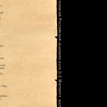
 /
ный
.
ья
тво
ьсон.
еев,
63
 / Под
 права
ы,