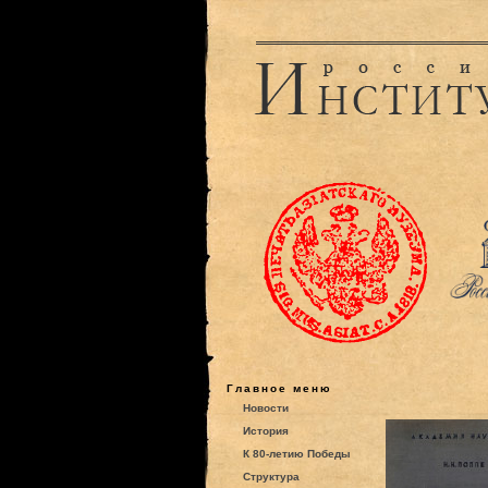
Главное меню
Новости
История
К 80-летию Победы
Структура