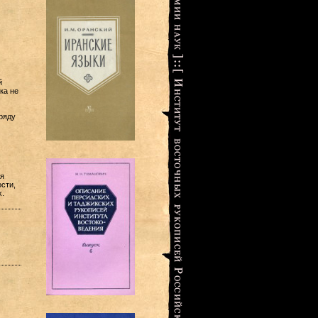
й
ка не
ряду
я
сти,
.