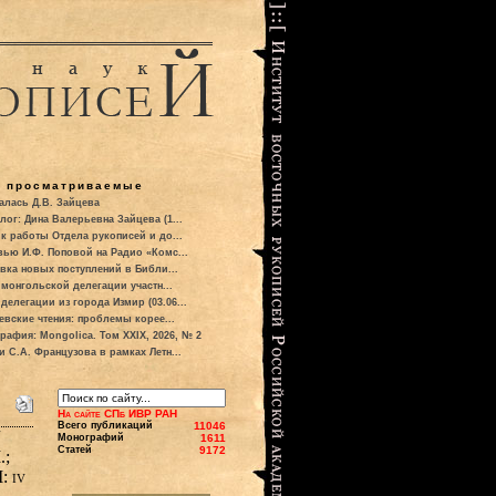
о просматриваемые
алась Д.В. Зайцева
лог: Дина Валерьевна Зайцева (1...
к работы Отдела рукописей и до...
вью И.Ф. Поповой на Радио «Комс...
вка новых поступлений в Библи...
 монгольской делегации участн...
делегации из города Измир (03.06...
евские чтения: проблемы корее...
рафия: Mongolica. Том XXIX, 2026, № 2
и С.А. Французова в рамках Летн...
На сайте СПб ИВР РАН
Всего публикаций
11046
Монографий
1611
Статей
9172
.;
: iv