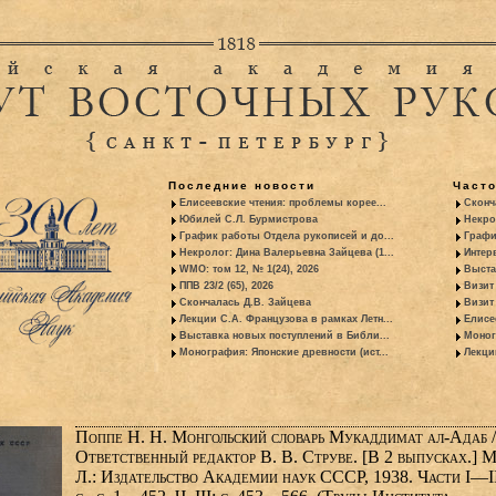
Последние новости
Част
Елисеевские чтения: проблемы корее...
Сконч
Юбилей С.Л. Бурмистрова
Некро
График работы Отдела рукописей и до...
Графи
Некролог: Дина Валерьевна Зайцева (1...
Интер
WMO: том 12, № 1(24), 2026
Выста
ППВ 23/2 (65), 2026
Визит
Скончалась Д.В. Зайцева
Визит 
Лекции С.А. Французова в рамках Летн...
Елисе
Выставка новых поступлений в Библи...
Моног
Монография: Японские древности (ист...
Лекци
Поппе Н. Н. Монгольский словарь Мукаддимат ал-Адаб /
Ответственный редактор В. В. Струве. [В 2 выпусках.] М
Л.: Издательство Академии наук СССР, 1938. Части I—II