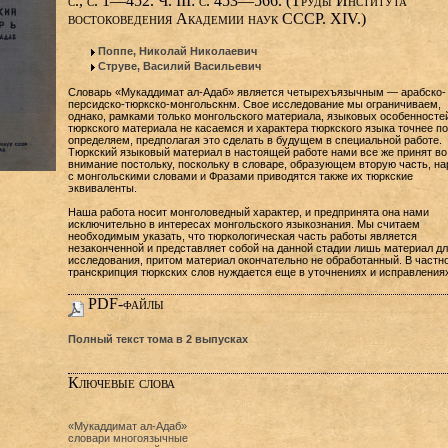
с., с. 1—452. Ч. III: с. 453—566. (Труды Института
востоковедения Академии наук СССР. XIV.)
Поппе, Николай Николаевич
Струве, Василий Васильевич
Словарь «Мукаддимат ал-Адаб» является четырехъязычным — арабско-
персидско-тюркско-монгольскнм. Свое исследование мы ограничиваем,
однако, рамками только монгольского материала, языковых особенносте
тюркского материала не касаемся и характера тюркского языка точнее по
определяем, предполагая это сделать в будущем в специальной работе.
Тюркский языковый материал в настоящей работе нами все же принят во
внимание постольку, поскольку в словаре, образующем вторую часть, на
с монгольскими словами и Фразами приводятся также их тюркские
эквиваленты.
Наша работа носит монголоведный характер, и предпринята она нами
исключительно в интересах монгольского языкознания. Мы считаем
необходимым указать, что тюркологическая часть работы является
незаконченной и представляет собой на данной стадии лишь материал дл
исследования, притом материал окончательно не обработанный. В частно
транскрипция тюркских слов нуждается еще в уточнениях и исправлениях
PDF-файлы
Полный текст тома в 2 выпусках
Ключевые слова
«Мукаддимат ал-Адаб»
словари многоязычные