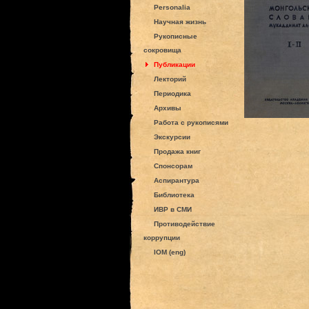
Personalia
Научная жизнь
Рукописные
сокровища
Публикации
Лекторий
Периодика
Архивы
Работа с рукописями
Экскурсии
Продажа книг
Спонсорам
Аспирантура
Библиотека
ИВР в СМИ
Противодействие
коррупции
IOM (eng)