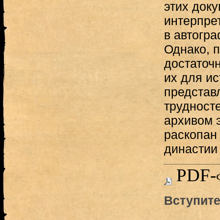
этих док
интерпре
в автогр
Однако, п
достаточн
их для и
представ
трудносте
архивом 
раскопан 
династии
PDF-
Вступите