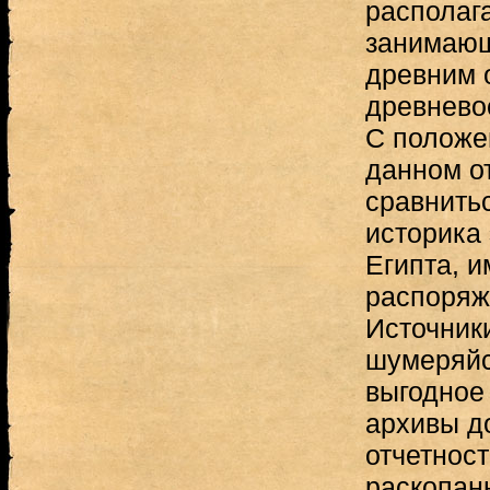
располага
занимающ
древним 
древнево
С положе
данном о
сравнить
историка
Египта, 
распоряж
Источник
шумеряйс
выгодное
архивы д
отчетност
раскопан