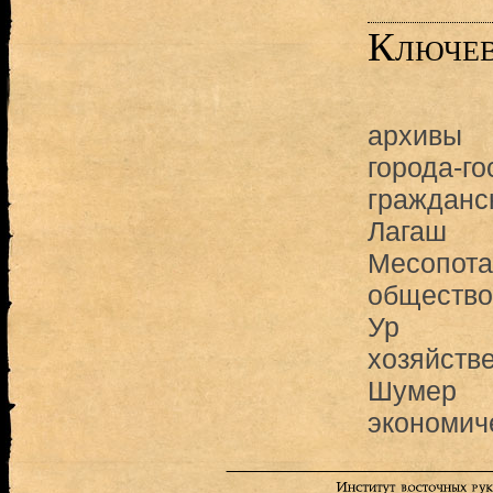
Ключев
архивы
города-го
гражданс
Лагаш
Месопот
общество
Ур
хозяйств
Шумер
экономич