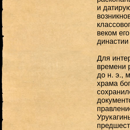
и датиру
возникно
классово
веком его 
династии 
Для инте
времени 
до н. э.,
храма бог
сохранил
документ
правлени
Урукагин
предшест