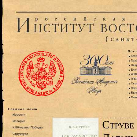
Пос
Юби
Гра
Некр
Ели
WMO:
ППВ 
Ско
Лекц
Выс
Моно
Главное меню
Новости
Струве
История
К 80-летию Победы
Структура