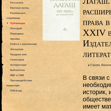
Лагаш.
Personalia
расшир
Научная жизнь
Рукописные
сокровища
права 
Публикации
Лекторий
XXIV вв
Периодика
Архивы
Издате
Работа с рукописями
Экскурсии
литерат
Продажа книг
Спонсорам
Аспирантура
Струве, Васил
Библиотека
ИВР в СМИ
В связи с
Противодействие
необходи
коррупции
историк,
IOM (eng)
обществе
имеет ма