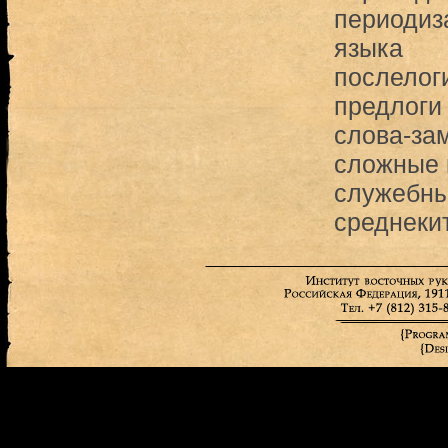
периодиз
языка
послелог
предлоги
слова-за
сложные 
служебны
среднеки