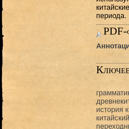
китайские
периода.
PDF-
Аннотаци
Ключев
граммати
древнеки
история к
китайский
переходн