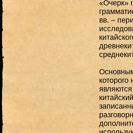
«Очерк» 
грамматик
вв. – пер
исследов
китайско
древнекит
среднеки
Основным
которого 
являются
китайский 
записанн
разговорн
дополнит
использу