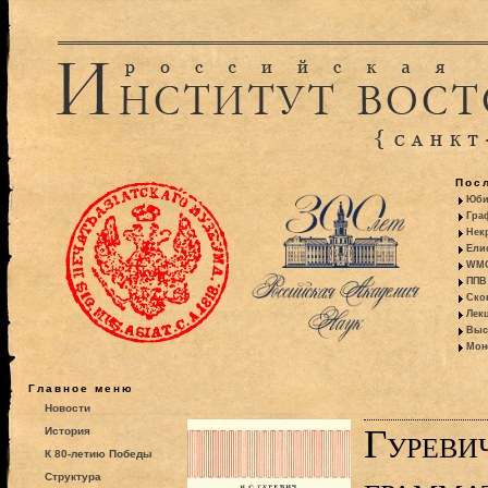
Пос
Юби
Гра
Некр
Ели
WMO:
ППВ 
Ско
Лекц
Выс
Моно
Главное меню
Новости
Гуреви
История
К 80-летию Победы
Структура