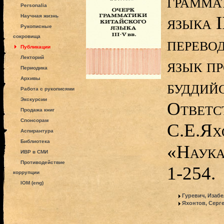
грамма
Personalia
языка I
Научная жизнь
Рукописные
сокровища
перево
Публикации
Лекторий
язык п
Периодика
Архивы
буддийс
Работа с рукописями
Экскурсии
Ответс
Продажа книг
Спонсорам
С.Е.Ях
Аспирантура
Библиотека
«Наука
ИВР в СМИ
Противодействие
1-254.
коррупции
IOM (eng)
Гуревич, Изаб
Яхонтов, Серг