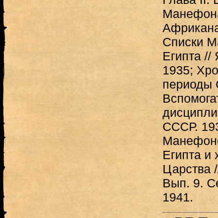
Манефона
Африкана 
Списки М
Египта //
1935; Хр
периоды С
Вспомога
дисциплин
СССР. 19
Манефоно
Египта и 
Царства /
Вып. 9. С
1941.