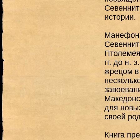
Севеннит
истории.
Манефон,
Севеннит
Птолемея
гг. до н.
жрецом в
нескольк
завоеван
Македонс
для новы
своей ро
Книга пр