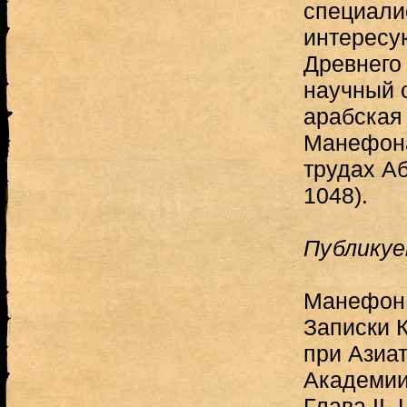
специалис
интересу
Древнего
научный 
арабская
Манефона
трудах А
1048).
Публикуе
Манефон и
Записки 
при Азиа
Академии 
Глава II.