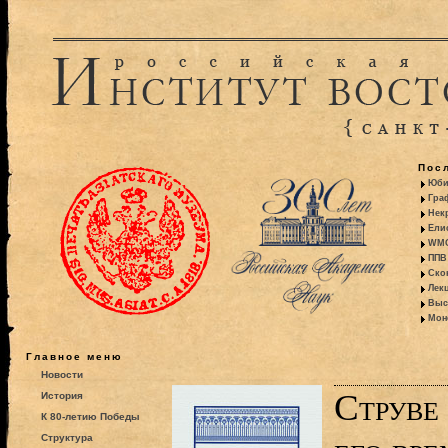
Пос
Юби
Гра
Некр
Ели
WMO:
ППВ 
Ско
Лекц
Выс
Моно
Главное меню
Новости
Струве
История
К 80-летию Победы
Структура