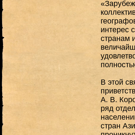
«Зарубеж
коллекти
географо
интерес с
странам и
величайш
удовлетв
полность
В этой с
приветств
А. В. Кор
ряд отдел
населени
стран Ази
проникну