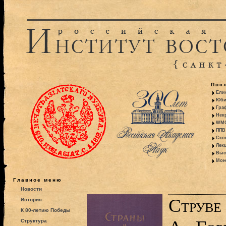
Пос
Ели
Юби
Гра
Некр
WMO:
ППВ 
Ско
Лекц
Выс
Моно
Главное меню
Новости
Струве 
История
К 80-летию Победы
Структура