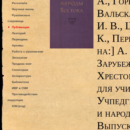
А., Гор
Personalia
Вальск
Научная жизнь
Рукописные
сокровища
И. В.,
Публикации
Лекторий
К., Пер
Периодика
Архивы
на:] А.
Работа с рукописями
Экскурсии
Зарубе
Продажа книг
Спонсорам
Хресто
Аспирантура
Библиотека
для учи
ИВР в СМИ
Противодействие
Учпедги
коррупции
IOM (eng)
и наро
Выпуск 