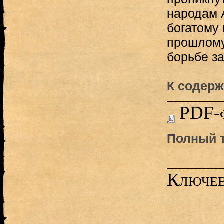
народам 
богатому
прошлому
борьбе з
К содерж
PDF-
Полный т
Ключев