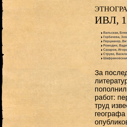
этногра
ИВЛ, 1
Вальская, Блю
Горбачева, Зо
Перцмахер, Ви
Ромодин, Вади
Сахаров, Игор
Струве, Васил
Шафрановская,
За после
литерату
пополнил
работ: пе
труд изве
географа
опублико