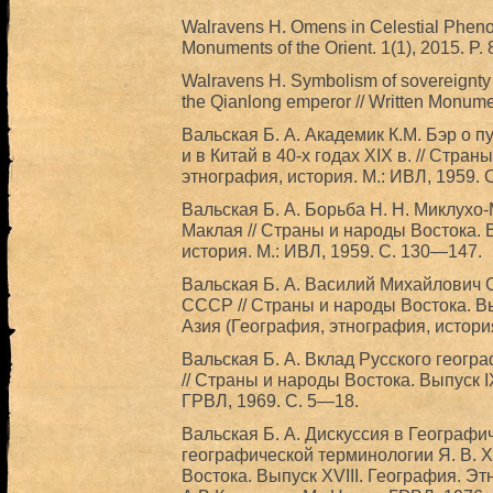
Walravens H. Omens in Celestial Pheno
Monuments of the Orient. 1(1), 2015. P.
Walravens H. Symbolism of sovereignty 
the Qianlong emperor // Written Monumen
Вальская Б. А. Академик К.М. Бэр о п
и в Китай в 40-х годах XIX в. // Стра
этнография, история. М.: ИВЛ, 1959. 
Вальская Б. А. Борьба Н. Н. Миклухо
Маклая // Страны и народы Востока. 
история. М.: ИВЛ, 1959. С. 130—147.
Вальская Б. А. Василий Михайлович
СССР // Страны и народы Востока. В
Азия (География, этнография, история
Вальская Б. А. Вклад Русского геогр
// Страны и народы Востока. Выпуск I
ГРВЛ, 1969. С. 5—18.
Вальская Б. А. Дискуссия в Географи
географической терминологии Я. В. Ха
Востока. Выпуск XVIII. География. Э