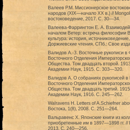
Валеев Р.М. Миссионерское востоков
народов (ХIХ—начало ХХ в.) // Mongol
востоковедение, 2017. С. 30—34.
Валеева-Фаррингтон Е. А. Взаимоде
началом Ветер: встреча философии Во
культура: история, источниковедение
Доржиевские чтения. СПб.: Свое изда
Валидов А.-З. Восточные рукописи в 
Восточного Отделения Императорског
Общества. Том двадцать второй. 191
Академии Наук, 1915. С. 303—320.
Валидов А. О собраниях рукописей в 
Восточного Отделения Императорског
Общества. Том двадцать третий. 1915
Академии Наук, 1916. С. 245—262.
Walravens H. Letters of A.Schiefner ab
Востока, 1(8), 2008. С. 251—264.
Вальравенс Х. Японские книги из кол
приобретенные им в 1897—1898 гг. //
2013. С. 240—256.