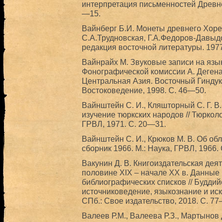
интерпретация письменностей Древнег
—15.
Вайнберг Б.И. Монеты древнего Хор
С.А.Трудновская, Г.А.Федоров-Давыдо
редакция восточной литературы. 1977
Вайнрайх М. Звуковые записи на язы
Фонографической комиссии А. Дегена 
Центральная Азия. Восточный Гиндук
Востоковедение, 1998. С. 46—50.
Вайнштейн С. И., Кляшторный С. Г. В
изучение тюркских народов // Тюрколо
ГРВЛ, 1971. С. 20—31.
Вайнштейн С. И., Крюков М. В. Об об
сборник 1966. М.: Наука, ГРВЛ, 1966.
Вакунин Д. В. Книгоиздательская дея
половине XIX – начале XX в. Данные
библиографических списков // Буддийс
источниковедение, языкознание и ис
СПб.: Свое издательство, 2018. С. 77
Валеев Р.М., Валеева Р.З., Мартынов 