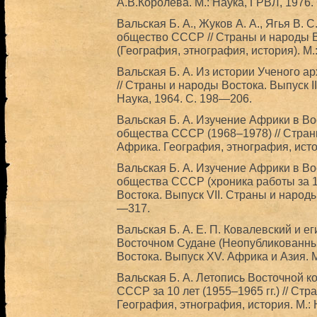
А.В.Королева. М.: Наука, ГРВЛ, 1976.
Вальская Б. А., Жуков А. А., Ягья В. 
общество СССР // Страны и народы В
(География, этнография, история). М.
Вальская Б. А. Из истории Ученого 
// Страны и народы Востока. Выпуск II
Наука, 1964. С. 198—206.
Вальская Б. А. Изучение Африки в В
общества СССР (1968–1978) // Стран
Африка. География, этнография, исто
Вальская Б. А. Изучение Африки в В
общества СССР (хроника работы за 19
Востока. Выпуск VII. Страны и народы
—317.
Вальская Б. А. Е. П. Ковалевский и е
Восточном Судане (Неопубликованны
Востока. Выпуск XV. Африка и Азия. М
Вальская Б. А. Летопись Восточной 
СССР за 10 лет (1955–1965 гг.) // Стр
География, этнография, история. М.: 