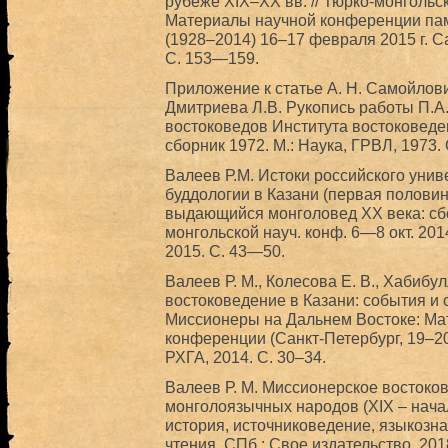
рубеже ХIХ–ХХ вв. // Тюрко-монголь
Материалы научной конференции пам
(1928–2014) 16–17 февраля 2015 г. Са
C. 153—159.
Приложение к статье А. Н. Самойлови
Дмитриева Л.В. Рукопись работы П.А
востоковедов Института востоковеде
сборник 1972. М.: Наука, ГРВЛ, 1973.
Валеев Р.М. Истоки российского унив
буддологии в Казани (первая половин
выдающийся монголовед ХХ века: сбо
монгольской науч. конф. 6—8 окт. 2014
2015. С. 43—50.
Валеев Р. М., Колесова Е. В., Хабибу
востоковедение в Казани: события и с
Миссионеры на Дальнем Востоке: М
конференции (Санкт-Петербург, 19–20 
РХГА, 2014. С. 30–34.
Валеев Р. М. Миссионерское востоков
монголоязычных народов (XIX – начало
история, источниковедение, языкозн
чтения. СПб.: Свое издательство, 201