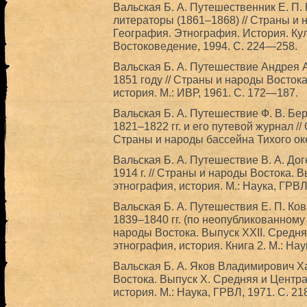
Вальская Б. А. Путешественник Е. П.
литераторы (1861–1868) // Страны и 
География. Этнография. История. Кул
Востоковедение, 1994. С. 224—258.
Вальская Б. А. Путешествие Андрея 
1851 году // Страны и народы Востока
история. М.: ИВР, 1961. С. 172—187.
Вальская Б. А. Путешествие Ф. В. Бе
1821–1822 гг. и его путевой журнал /
Страны и народы бассейна Тихого оке
Вальская Б. А. Путешествие В. А. Дог
1914 г. // Страны и народы Востока. 
этнография, история. М.: Наука, ГРВЛ
Вальская Б. А. Путешествия Е. П. Ко
1839–1840 гг. (по неопубликованному
народы Востока. Выпуск XXII. Средня
этнография, история. Книга 2. М.: Нау
Вальская Б. А. Яков Владимирович Х
Востока. Выпуск X. Средняя и Центра
история. М.: Наука, ГРВЛ, 1971. С. 2