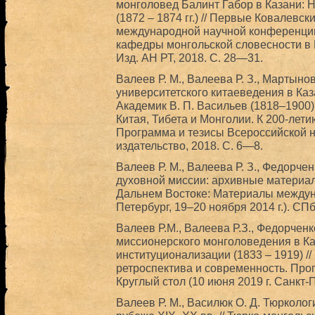
монголовед Балинт Габор в Казани: 
(1872 – 1874 гг.) // Первые Ковалевс
международной научной конференции
кафедры монгольской словесности в Ка
Изд. АН РТ, 2018. С. 28—31.
Валеев Р. М., Валеева Р. З., Мартыно
университетского китаеведения в Казан
Академик В. П. Васильев (1818–1900)
Китая, Тибета и Монголии. К 200-лети
Программа и тезисы Всероссийской 
издательство, 2018. С. 6—8.
Валеев Р. М., Валеева Р. З., Федорченк
духовной миссии: архивные материалы
Дальнем Востоке: Материалы междун
Петербург, 19–20 ноября 2014 г.). СПб
Валеев Р.М., Валеева Р.З., Федорченк
миссионерского монголоведения в Ка
институционализации (1833 – 1919) /
ретроспектива и современность. Пр
Круглый стол (10 июня 2019 г. Санкт-П
Валеев Р. М., Василюк О. Д. Тюрколог