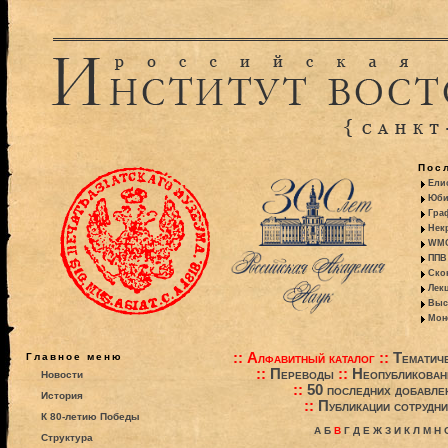
Пос
Ели
Юби
Гра
Некр
WMO:
ППВ 
Ско
Лекц
Выс
Моно
::
Алфавитный каталог
::
Тематиче
Главное меню
::
Переводы
::
Неопубликова
Новости
::
50 последних добавле
История
::
Публикации сотрудни
К 80-летию Победы
А
Б
В
Г
Д
Е
Ж
З
И
К
Л
М
Н
Структура