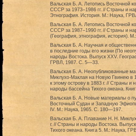
Вальская Б. А. Летопись Восточной 
СССР за 1973–1986 гг. // Страны и н
Этнография. История. М.: Наука, ГРВ
Вальская Б. А. Летопись Восточной 
СССР за 1987–1990 гг. // Страны и н
(География, этнография, история). М.
Вальская Б. А. Научная и общественн
в последние годы его жизни (По нео
народы Востока. Выпуск XXV. Географ
ГРВЛ, 1987. С. 5—33.
Вальская Б. А. Неопубликованные ма
Миклухо-Маклая на Новую Гвинею в 18
к этому острову в 1883 г. // Страны и
народы бассейна Тихого океана. Книга
Вальская Б. А. Новые материалы о пу
Восточный Судан и Западную Эфиопи
IV. М.: Наука, 1965. С. 180—197.
Вальская Б. А. Плавание Н. Н. Миклу
г. // Страны и народы Востока. Выпу
Тихого океана. Книга 5. М.: Наука, ГР