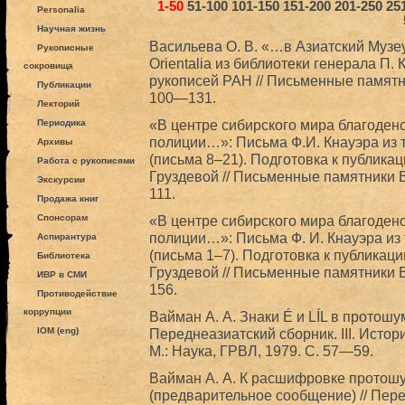
1-50
51-100
101-150
151-200
201-250
25
Personalia
Научная жизнь
Васильева О. В. «…в Азиатский Муз
Рукописные
Orientalia из библиотеки генерала П.
сокровища
рукописей РАН // Письменные памятни
Публикации
100—131.
Лекторий
«В центре сибирского мира благоден
Периодика
полиции…»: Письма Ф.И. Кнауэра из т
Архивы
(письма 8–21). Подготовка к публика
Работа с рукописями
Груздевой // Письменные памятники Во
Экскурсии
111.
Продажа книг
Спонсорам
«В центре сибирского мира благоден
полиции…»: Письма Ф. И. Кнауэра из 
Аспирантура
(письма 1–7). Подготовка к публикаци
Библиотека
Груздевой // Письменные памятники Во
ИВР в СМИ
156.
Противодействие
коррупции
Вайман A. А. Знаки É и LÍL в протошу
IOM (eng)
Переднеазиатский сборник. III. Исто
М.: Наука, ГРВЛ, 1979. С. 57—59.
Вайман А. А. К расшифровке протош
(предварительное сообщение) // Пере