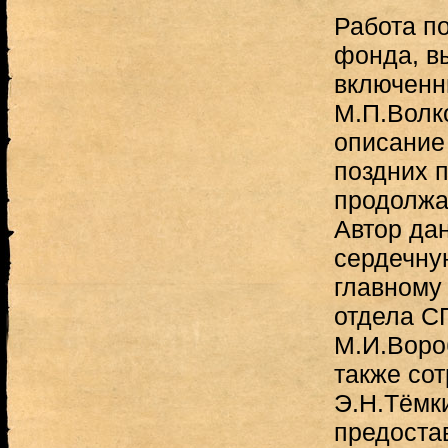
Работа п
фонда, в
включенн
М.П.Волко
описание
поздних 
продолжа
Автор да
сердечну
главному
отдела С
М.И.Воро
также со
Э.Н.Тёмк
предоста