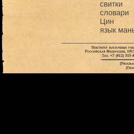
свитки
словари
Цин
язык ман