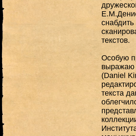
дружеско
Е.М.Дени
снабдить
сканиров
текстов.
Особую п
выражаю 
(Daniel K
редактир
текста да
облегчил
представ
коллекци
Институт