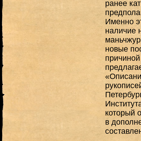
ранее ка
предпола
Именно э
наличие 
маньчжурс
новые по
причиной
предлага
«Описани
рукописе
Петербур
Институт
который о
в дополне
составле