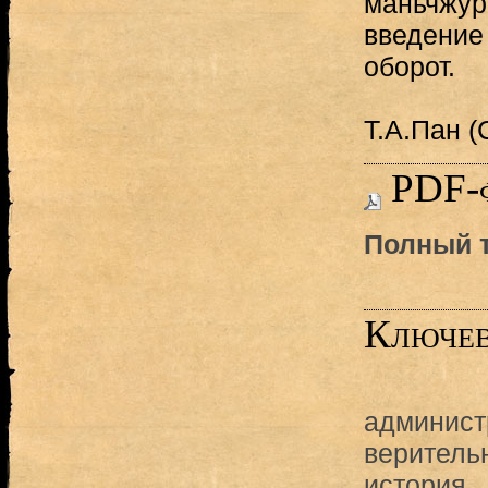
маньчжур
введение
оборот.
Т.А.Пан (
PDF-
Полный т
Ключев
админист
веритель
история