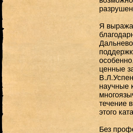
возможно
разрушен
Я выраж
благодарн
Дальнево
поддержку
особенно
ценные з
В.Л.Успен
научные 
многоязы
течение в
этого кат
Без проф