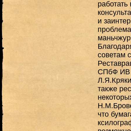
работать 
консульта
и заинтер
проблема
маньчжур
Благодар
советам 
Реставра
СПбФ ИВ 
Л.Я.Кряки
также ре
некоторы
Н.М.Бров
что бумаг
ксилогра