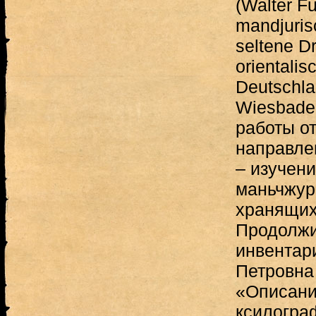
(Walter F
mandjuris
seltene D
orientalis
Deutschla
Wiesbade
работы о
направле
– изучени
маньчжур
хранящих
Продолжи
инвентар
Петровна
«Описани
ксилогра