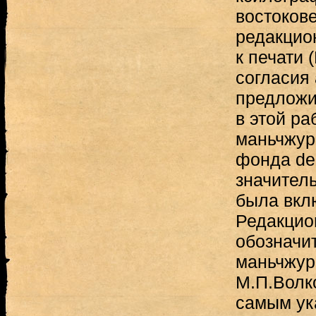
востоков
редакцио
к печати (
согласия
предложи
в этой ра
маньчжур
фонда de 
значитель
была вклю
Редакцио
обозначи
маньчжур
М.П.Волко
самым ука