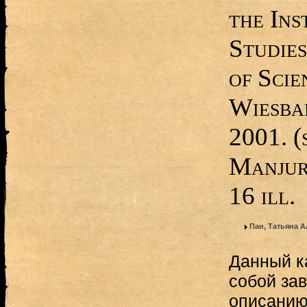
the Ins
Studie
of Scien
Wiesba
2001. (
Manjuri
16 ill.
Пан, Татьяна 
Данный к
собой за
описанию