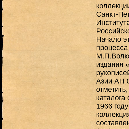
коллекци
Санкт-Пе
Институт
Российск
Начало э
процесса
М.П.Волко
издания 
рукописе
Азии АН 
отметить,
каталога 
1966 году
коллекци
составле