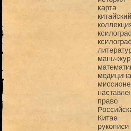
карта
китайски
коллекци
ксилогра
ксилогра
литерату
маньчжу
математи
медицин
миссион
наставле
право
Российск
Китае
рукописи