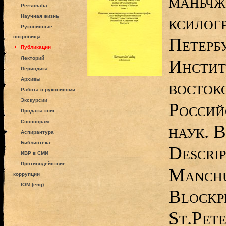
маньчж
Personalia
ксилог
Научная жизнь
Рукописные
сокровища
Петерб
Публикации
Лекторий
Инстит
Периодика
Архивы
восток
Работа с рукописями
Экскурсии
Россий
Продажа книг
Спонсорам
наук. В
Аспирантура
Библиотека
Descrip
ИВР в СМИ
Противодействие
Manchu
коррупции
IOM (eng)
Blockpr
St.Pet