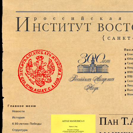
Пос
Ели
Юби
Гра
Некр
WMO:
ППВ 
Ско
Лекц
Выс
Моно
Главное меню
Новости
Пан Т.
История
К 80-летию Победы
Структура