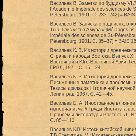
Васильев В. Заметки по буддизму VI // 
l’Académie Impériale des sciences de S
Pétersbourg, 1901. С. 233–242] = BAIS
Васильев В. Записка о надписях, отк
Тыр, близ устья Амура // [Mélanges asia
Impériale des sciences de St.-Pétersbo
Pétersbourg, 1901. С. 35–37] = BAIS 18
Васильев К. В. Из истории древнекит
Страны и народы Востока. Выпуск XI
Восточной и Юго-Восточной Азия. Гео
ГРВЛ, 1971. С. 15—24.
Васильев К. В. Из истории древнекита
Письменные памятники и проблемы и
Тезисы докладов III годичной научно
Ленинград, 1967. C. 42—45.
Васильев Б. А. Иностранное влияние 
империализма // Труды Института вос
Проблемы литературы Востока. Л.: И
С. 85—110.
Васильев К.В. Истоки китайской циви
Т.В.Степугина. М.: Издательская фир