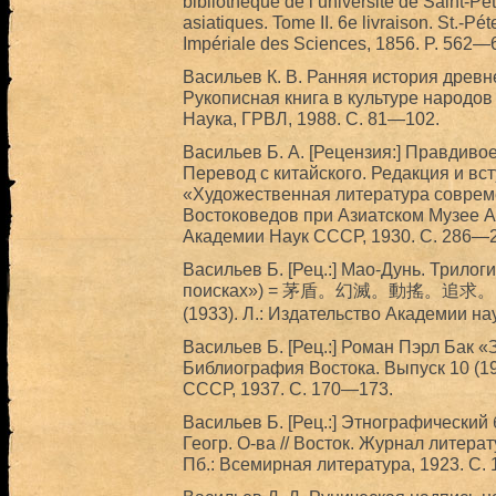
bibliothèque de l’université de Saint-Pé
asiatiques. Tome II. 6e livraison. St.-P
Impériale des Sciences, 1856. P. 562—
Васильев К. В. Ранняя история древн
Рукописная книга в культуре народов 
Наука, ГРВЛ, 1988. С. 81—102.
Васильев Б. А. [Рецензия:] Правдиво
Перевод с китайского. Редакция и вс
«Художественная литература совреме
Востоковедов при Азиатском Музее АН
Академии Наук СССР, 1930. С. 286—2
Васильев Б. [Рец.:] Mao-Дунь. Трило
поисках») = 茅盾。幻滅。動搖。追求。 // Б
(1933). Л.: Издательство Академии на
Васильев Б. [Рец.:] Роман Пэрл Бак «З
Библиография Востока. Выпуск 10 (193
СССР, 1937. С. 170—173.
Васильев Б. [Рец.:] Этнографический 
Геогр. О-ва // Восток. Журнал литерату
Пб.: Всемирная литература, 1923. С. 