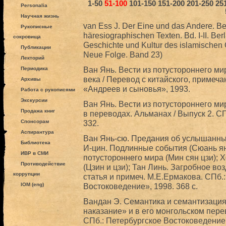
1-50
51-100
101-150
151-200
201-250
25
Personalia
Научная жизнь
van Ess J. Der Eine und das Andere. B
Рукописные
häresiographischen Texten. Bd. I-II. Ber
сокровища
Geschichte und Kultur des islamischen Or
Публикации
Neue Folge. Band 23)
Лекторий
Ван Янь. Вести из потустороннего ми
Периодика
века / Перевод с китайского, примеч
Архивы
«Андреев и сыновья», 1993.
Работа с рукописями
Экскурсии
Ван Янь. Вести из потустороннего мира
Продажа книг
в переводах. Альманах / Выпуск 2. С
Спонсорам
332.
Аспирантура
Ван Янь-сю. Предания об услышанных 
Библиотека
И-цин. Подлинные события (Сюань янь
ИВР в СМИ
потустороннего мира (Мин сян цзи);
Противодействие
(Цзин и цзи); Тан Линь. Загробное возд
коррупции
статья и примеч. М.Е.Ермакова. СПб.
IOM (eng)
Востоковедение», 1998. 368 с.
Вандан Э. Семантика и семантизаци
наказание» и в его монгольском перев
СПб.: Петербургское Востоковедение,