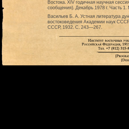
Востока. XIV годичная научная сесс
сообщения). Декабрь 1978 г. Часть 1. 
Васильев Б. А. Устная литература дун
востоковедения Академии наук СССР. 
СССР, 1932. C. 243—267.