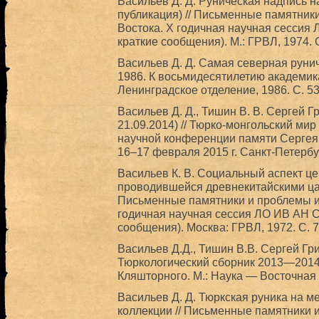
Васильев Д. Д. Руническая надпись 
публикация) // Письменные памятник
Востока. X годичная научная сессия
краткие сообщения). М.: ГРВЛ, 1974. 
Васильев Д. Д. Самая северная руниче
1986. К восьмидесятилетию академика
Ленинградское отделение, 1986. С. 5
Васильев Д. Д., Тишин В. В. Сергей 
21.09.2014) // Тюрко-монгольский м
научной конференции памяти Сергея
16–17 февраля 2015 г. Санкт-Петербур
Васильев К. В. Социальный аспект це
проводившейся древнекитайскими цар
Письменные памятники и проблемы ис
годичная научная сессия ЛО ИВ АН С
сообщения). Москва: ГРВЛ, 1972. С. 
Васильев Д.Д., Тишин В.В. Сергей Гр
Тюркологический сборник 2013—2014
Кляшторного. М.: Наука — Восточная 
Васильев Д. Д. Тюркская руника на м
коллекции // Письменные памятники 