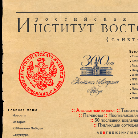
Пос
Ели
Юби
Гра
Некр
WMO:
ППВ 
Ско
Лекц
Выс
Моно
::
Алфавитный каталог
::
Тематиче
Главное меню
::
Переводы
::
Неопубликова
Новости
::
50 последних добавле
История
::
Публикации сотрудни
К 80-летию Победы
А
Б
В
Г
Д
Е
Ж
З
И
К
Л
М
Н
Структура