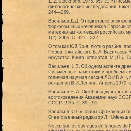
1, 2. Stockholm, 1975, 357 c.) // Пис
филологические исследования. Ежегод
244—259.
Васильев Д.Д. О подготовке электрон
тюркоязычных кочевников Евразии эп
материалам коллекций российских му
1(2), 2005. С. 321—322.
О том как Юй Бо-я, лютню разбив, пр
Перев. с китайского Б. А. Васильева 
искусства. Книга четвертая. М.; Пб.:
Васильев К. В. Об одном аспекте дре
Письменные памятники и проблемы ис
годичная научная сессия ЛО ИВ АН, 
рождения В.И.Ленина. Апрель 1970 го
Васильев Б. А. Октябрь и дунганская 
востоковедения Академии наук СССР. 
СССР, 1935. С. 39—51.
Васильев К.В. «Планы Сражающихся 
Ответственный редактор Л.Н.Меньшико
Notice sur les ouvrages en langues de l’