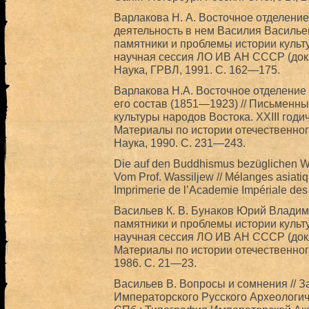
Варлакова Н. А. Восточное отделение
деятельность в нем Василия Василье
памятники и проблемы истории культ
научная сессия ЛО ИВ АН СССР (докла
Наука, ГРВЛ, 1991. С. 162—175.
Варлакова H.A. Восточное отделение
его состав (1851—1923) // Письменн
культуры народов Востока. XXIII год
Материалы по истории отечественного 
Наука, 1990. С. 231—243.
Die auf den Buddhismus bezüglichen We
Vom Prof. Wassiljew // Mélanges asiatiqu
Imprimerie de l’Academie Impériale de
Васильев К. В. Бунаков Юрий Владим
памятники и проблемы истории культ
научная сессия ЛО ИВ АН СССР (докла
Материалы по истории отечественного
1986. С. 21—23.
Васильев В. Вопросы и сомнения // З
Императорского Русского Археологич