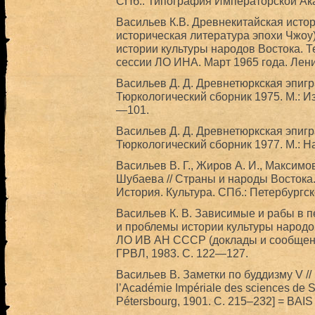
СПб.: Типография Императорской Ака
Васильев К.В. Древнекитайская исто
историческая литература эпохи Чжоу
истории культуры народов Востока. Т
сессии ЛО ИНА. Март 1965 года. Лени
Васильев Д. Д. Древнетюркская эпиг
Тюркологический сборник 1975. М.: И
—101.
Васильев Д. Д. Древнетюркская эпигр
Тюркологический сборник 1977. М.: Н
Васильев В. Г., Жиров А. И., Максимо
Шубаева // Страны и народы Востока.
История. Культура. СПб.: Петербургс
Васильев К. В. Зависимые и рабы в 
и проблемы истории культуры народов
ЛО ИВ АН СССР (доклады и сообщения)
ГРВЛ, 1983. С. 122—127.
Васильев В. Заметки по буддизму V // [
l’Académie Impériale des sciences de S
Pétersbourg, 1901. С. 215–232] = BAIS