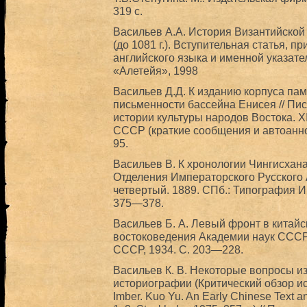
319 с.
Васильев А.А. История Византийской
(до 1081 г.). Вступительная статья, 
английского языка и именной указате
«Алетейя», 1998
Васильев Д.Д. К изданию корпуса па
письменности бассейна Енисея // П
истории культуры народов Востока. X
СССР (краткие сообщения и автоаннот
95.
Васильев В. К хронологии Чингисхана
Отделения Императорского Русского 
четвертый. 1889. СПб.: Типография И
375—378.
Васильев Б. А. Левый фронт в китайс
востоковедения Академии наук СССР. I
СССР, 1934. С. 203—228.
Васильев К. В. Некоторые вопросы и
историографии (Критический обзор ис
Imber. Kuo Yu. An Early Chinese Text an