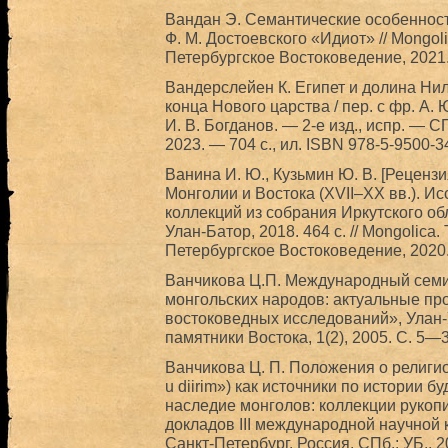
Вандан Э. Семантические особеннос
Ф. М. Достоевского «Идиот» // Mongoli
Петербургское Востоковедение, 2021.
Вандерслейен К. Египет и долина Нила
конца Нового царства / пер. с фр. А. 
И. В. Богданов. — 2-е изд., испр. — 
2023. — 704 с., ил. ISBN 978-5-9500-3
Ванина И. Ю., Кузьмин Ю. В. [Реценз
Монголии и Востока (XVII–XX вв.). И
коллекций из собрания Иркутского об
Улан-Батор, 2018. 464 с. // Mongolica. 
Петербургское Востоковедение, 2020
Ванчикова Ц.П. Международный сем
монгольских народов: актуальные п
востоковедных исследований», Улан-У
памятники Востока, 1(2), 2005. С. 5—3
Ванчикова Ц. П. Положения о религио
u diirim») как источники по истории б
наследие монголов: коллекции рукоп
докладов III международной научной 
Санкт-Петербург. Россия. СПб.; УБ., 