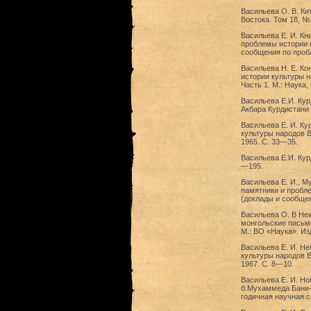
Васильева О. В. Ки
Востока. Том 18, № 
Васильева Е. И. Кн
проблемы истории 
сообщения по пробл
Васильева Н. Е. Ко
истории культуры н
Часть 1. М.: Наука,
Васильева Е.И. Кур
Акбара Курдистани 
Васильева Е. И. Ку
культуры народов В
1965. С. 33—35.
Васильева Е.И. Кур
—195.
Васильева Е. И., М
памятники и пробл
(доклады и сообщени
Васильева О. В Неи
монгольские письме
М.: ВО «Наука». Из
Васильева Е. И. Не
культуры народов В
1967. C. 8—10.
Васильева Е. И. Но
б.Мухаммеда Бани-А
годичная научная с