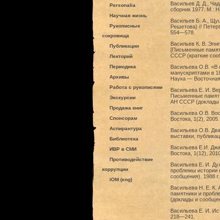
Васильев Д. Д., Ча
Personalia
сборник 1977. М.: Н
Научная жизнь
Васильев Б. А., Щу
Рукописные
Решетова) // Петер
554—578.
сокровища
Васильев К. В. Эпи
Публикации
[Письменные памятн
СССР (краткие сооб
Лекторий
Периодика
Васильева О.В. «В
манускриптами в 18
Архивы
Наука — Восточная 
Работа с рукописями
Васильева Е. И. В
Письменные памятн
Экскурсии
АН СССР (доклады и
Продажа книг
Васильева О.В. Во
Спонсорам
Востока, 1(2), 2005
Аспирантура
Васильева О.В. Два
выставки, публикац
Библиотека
Васильева Е.И. Дж
ИВР в СМИ
Востока, 1(12), 201
Противодействие
Васильева Е. И. Ду
коррупции
проблемы истории к
сообщения). 1988 г.
IOM (eng)
Васильева Н. Е. К.
памятники и пробл
(доклады и сообщени
Васильева Е. И. Ист
218—241.