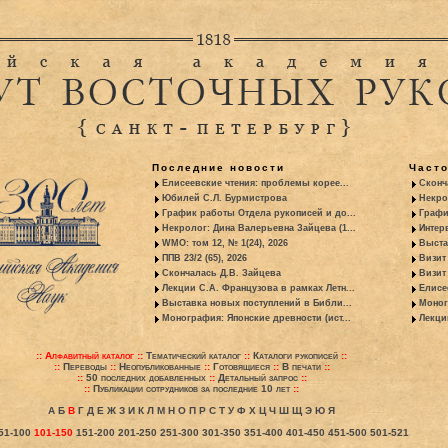
Последние новости
Част
Елисеевские чтения: проблемы корее...
Сконч
Юбилей С.Л. Бурмистрова
Некро
График работы Отдела рукописей и до...
Графи
Некролог: Дина Валерьевна Зайцева (1...
Интер
WMO: том 12, № 1(24), 2026
Выста
ППВ 23/2 (65), 2026
Визит
Скончалась Д.В. Зайцева
Визит 
Лекции С.А. Французова в рамках Летн...
Елисе
Выставка новых поступлений в Библи...
Моног
Монография: Японские древности (ист...
Лекци
::
Алфавитный каталог
::
Тематический каталог
::
Каталоги рукописей
::
::
Переводы
::
Неопубликованные
::
Готовящиеся
::
В печати
::
::
50 последних добавленных
::
Детальный запрос
::
::
Публикации сотрудников за последние 10 лет
::
А
Б
В
Г
Д
Е
Ж
З
И
К
Л
М
Н
О
П
Р
С
Т
У
Ф
Х
Ц
Ч
Ш
Щ
Э
Ю
Я
51-100
101-150
151-200
201-250
251-300
301-350
351-400
401-450
451-500
501-521