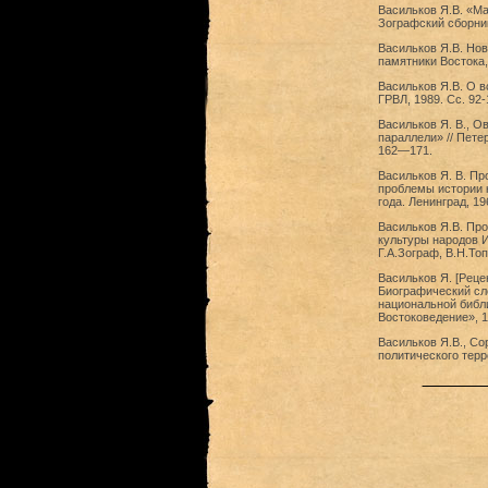
Васильков Я.В. «Ма
Зографский сборник
Васильков Я.В. Но
памятники Востока,
Васильков Я.В. О в
ГРВЛ, 1989. Сс. 92-
Васильков Я. В., О
параллели» // Пете
162—171.
Васильков Я. В. П
проблемы истории к
года. Ленинград, 19
Васильков Я.В. Про
культуры народов И
Г.А.Зограф, В.Н.Топ
Васильков Я. [Реце
Биографический сло
национальной библи
Востоковедение», 1
Васильков Я.В., Со
политического терро