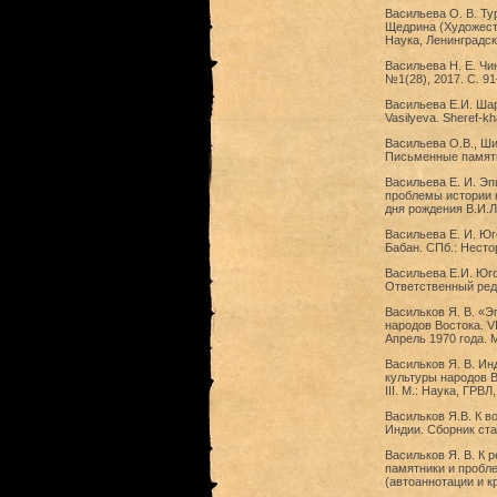
Васильева О. В. Ту
Щедрина (Художеств
Наука, Ленинградск
Васильева Н. Е. Чи
№1(28), 2017. С. 9
Васильева Е.И. Шар
Vasilyeva. Sheref-kh
Васильева О.В., Ши
Письменные памятни
Васильева Е. И. Эп
проблемы истории к
дня рождения В.И.Л
Васильева Е. И. Юг
Бабан. СПб.: Нестор
Васильева Е.И. Юго
Ответственный реда
Васильков Я. В. «Э
народов Востока. V
Апрель 1970 года. М
Васильков Я. В. И
культуры народов В
III. М.: Наука, ГРВЛ
Васильков Я.В. К в
Индии. Сборник стат
Васильков Я. В. К 
памятники и пробле
(автоаннотации и к