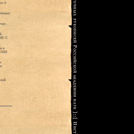
х //
менные
ка»,
й
95. С.
и и
 1968
и
ры
ской