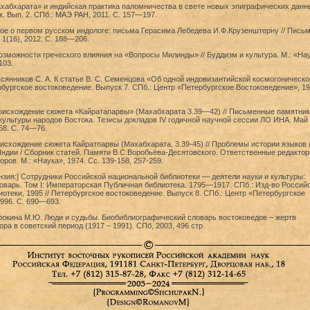
хабхарата» и индийская практика паломничества в свете новых эпиграфических данны
. Вып. 2. СПб.: МАЭ РАН, 2011. С. 157—197.
вое о первом русском индологе: письма Герасима Лебедева И.Ф.Крузенштерну // Пись
 1(16), 2012. С. 188—206.
озможности греческого влияния на «Вопросы Милинды» // Буддизм и культура. М.: «Нау
103.
всянников C. А. К статье В. С. Семенцова «Об одной индовизантийской космогоническо
рбургское востоковедение. Выпуск 7. СПб.: Центр «Петербургское Востоковедение», 19
роисхождение сюжета «Кайратапарвы» (Махабхарата 3.39—42) // Письменные памятник
ультуры народов Востока. Тезисы докладов IV годичной научной сессии ЛО ИНА. Май
68. C. 74—76.
исхождение сюжета Кайратпарвы (Махабхарата, 3.39-45) // Проблемы истории языков 
ндии / Сборник статей. Памяти В.С.Воробьёва-Десятовского. Ответственные редакто
оров. М.: «Наука», 1974. Сс. 139-158, 257-259.
нзия:] Сотрудники Российской национальной библиотеки — деятели науки и культуры:
варь. Том I: Императорская Публичная библиотека. 1795—1917. СПб.: Изд-во Россий
отеки, 1995 // Петербургское востоковедение. Выпуск 8. СПб.: Центр «Петербургское
996. С. 690—693.
рокина М.Ю. Люди и судьбы. Биобиблиографический словарь востоковедов – жертв
ра в советский период (1917 – 1991). СПб, 2003, 496 стр.