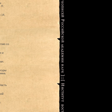
а-
 Л.:
 14,
етию со
н и
ан.
ьтуры
нина.
Часть
вой
е