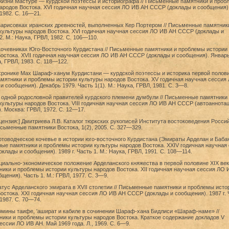
 жизни Мастуре — курдской поэтессы и историографа // Письменные памятники и проб
ародов Востока. XVI годичная научная сессия ЛО ИВ АН СССР (доклады и сообщения)
 1982. С. 16—21.
зарисовках иранских древностей, выполненных Кер Портером // Письменные памятник
культуры народов Востока. XVI годичная научная сессия ЛО ИВ АН СССР (доклады и
. М.: Наука, ГРВЛ, 1982. С. 106—110.
кочевниках Юго-Восточного Курдистана // Письменные памятники и проблемы истории
остока. XVII годичная научная сессия ЛО ИВ АН СССР (доклады и сообщения). Январ
ка, ГРВЛ, 1983. С. 118—122.
 хронике Мах Шараф-ханум Курдистани — курдской поэтессы и историка первой полов
амятники и проблемы истории культуры народов Востока. XV годичная научная сессия
 сообщения). Декабрь 1979. Часть 1(1). М.: Наука, ГРВЛ, 1981. С. 3—8.
 одной родословной правителей курдского племени думбули // Письменные памятники 
ультуры народов Востока. VIII годичная научная сессия ЛО ИВ АН СССР (автоаннотац
. Москва: ГРВЛ, 1972. С. 12—17.
цензия:] Дмитриева Л.В. Каталог тюркских рукописей Института востоковедения Росси
исьменные памятники Востока, 1(2), 2005. С. 327—329.
отоводческое кочевье в истории юго-восточного Курдистана (Эмираты Арделан и Бабан
нные памятники и проблемы истории культуры народов Востока. XXIV годичная научная
лады и сообщения). 1989 г. Часть 1. М.: Наука, ГРВЛ, 1991. С. 108—114.
циально-экономическое положение Арделанского княжества в первой половине XIX века
ики и проблемы истории культуры народов Востока. XII годичная научная сессия ЛО 
щения). Часть 1. М.: ГРВЛ, 1977. С. 3—9.
атус Арделанского эмирата в XVII столетии // Письменные памятники и проблемы исто
остока. XXI годичная научная сессия ЛО ИВ АН СССР (доклады и сообщения). 1987 г. 
 1987. С. 70—74.
рмины таифе, 'ашират и кабиле в сочинении Шараф-хана Бидлиси «Шараф-наме» //
ики и проблемы истории культуры народов Востока. Краткое содержание докладов V
ессии ЛО ИВ АН. Май 1969 года. Л., 1969. C. 6—9.