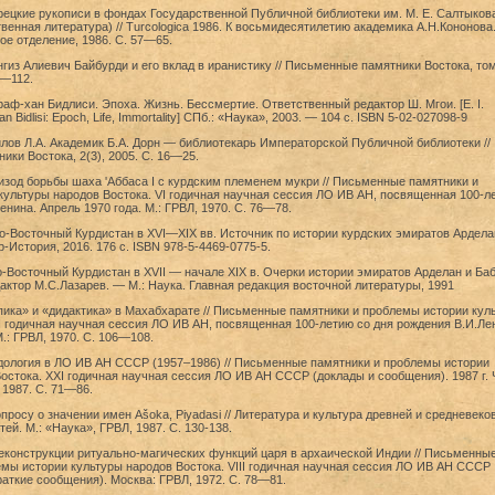
рецкие рукописи в фондах Государственной Публичной библиотеки им. M. Е. Салтыков
енная литература) // Turcologica 1986. К восьмидесятилетию академика А.Н.Кононова.
ое отделение, 1986. С. 57—65.
нгиз Алиевич Байбурди и его вклад в иранистику // Письменные памятники Востока, том
1—112.
аф-хан Бидлиси. Эпоха. Жизнь. Бессмертие. Ответственный редактор Ш. Мгои. [E. I.
an Bidlisi: Epoch, Life, Immortality] СПб.: «Наука», 2003. — 104 с. ISBN 5-02-027098-9
лов Л.А. Академик Б.А. Дорн — библиотекарь Императорской Публичной библиотеки //
ки Востока, 2(3), 2005. С. 16—25.
изод борьбы шаха 'Аббаса I с курдским племенем мукри // Письменные памятники и
ультуры народов Востока. VI годичная научная сессия ЛО ИВ АН, посвященная 100-л
енина. Апрель 1970 года. М.: ГРВЛ, 1970. C. 76—78.
о-Восточный Курдистан в XVI—XIX вв. Источник по истории курдских эмиратов Ардела
-История, 2016. 176 c. ISBN 978-5-4469-0775-5.
-Восточный Курдистан в XVII — начале XIX в. Очерки истории эмиратов Арделан и Баб
ктор М.С.Лазарев. — М.: Наука. Главная редакция восточной литературы, 1991
пика» и «дидактика» в Махабхарате // Письменные памятники и проблемы истории кул
I годичная научная сессия ЛО ИВ АН, посвященная 100-летию со дня рождения В.И.Ле
.: ГРВЛ, 1970. C. 106—108.
ндология в ЛО ИВ АН СССР (1957–1986) // Письменные памятники и проблемы истории
остока. XXI годичная научная сессия ЛО ИВ АН СССР (доклады и сообщения). 1987 г. 
, 1987. С. 71—86.
опросу о значении имен Аšoka, Piyadasi // Литература и культура древней и средневеко
ей. М.: «Наука», ГРВЛ, 1987. С. 130-138.
реконструкции ритуально-магических функций царя в архаической Индии // Письменны
мы истории культуры народов Востока. VIII годичная научная сессия ЛО ИВ АН СССР
раткие сообщения). Москва: ГРВЛ, 1972. С. 78—81.