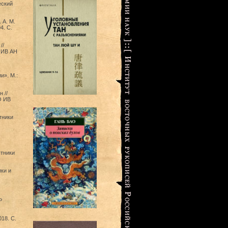
еский
 А. М.
4. С.
//
 ИВ АН
и». М.:
 //
О ИВ
тники
тники
ки и
Р
18. С.