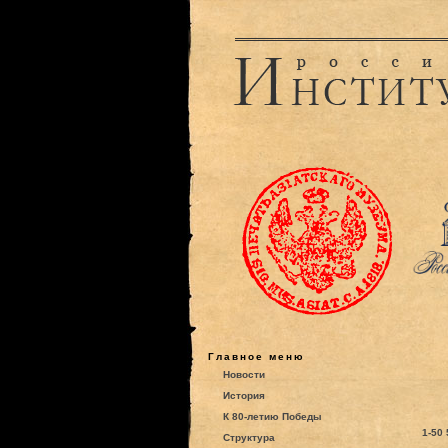
Главное меню
Новости
История
К 80-летию Победы
1-50
Структура