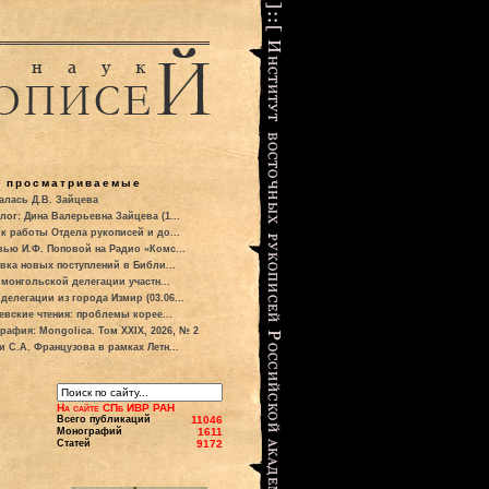
о просматриваемые
алась Д.В. Зайцева
лог: Дина Валерьевна Зайцева (1...
к работы Отдела рукописей и до...
вью И.Ф. Поповой на Радио «Комс...
вка новых поступлений в Библи...
 монгольской делегации участн...
делегации из города Измир (03.06...
евские чтения: проблемы корее...
рафия: Mongolica. Том XXIX, 2026, № 2
и С.А. Французова в рамках Летн...
На сайте СПб ИВР РАН
Всего публикаций
11046
Монографий
1611
Статей
9172