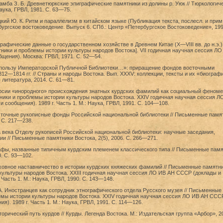
дамба З. Б. Древнетюркские эпиграфические памятники из долины р. Уюк // Тюркологич
аука, ГРВЛ, 1981. С. 63—75.
цкий Ю. К. Ритм и параллелизм в китайском языке (Публикация текста, послесл. и прим.
бургское востоковедение. Выпуск 6. СПб.: Центр «Петербургское Востоковедение», 199
графические данные о государственном хозяйстве в Древнем Китае (Х—VIII вв. до н.э.) 
ики и проблемы истории культуры народов Востока]. VII годичная научная сессия ЛО
щения). Москва: ГРВЛ, 1971. С. 52—54.
 пользу Императорской Публичной Библиотеки…»: приращение фондов восточными
12—1814 гг. // Страны и народы Востока. Вып. XXXV: коллекции, тексты и их «биографи
литература, 2014. С. 61—81.
ерсии «инородного» происхождения знатных курдских фамилий как социальный феномен
ики и проблемы истории культуры народов Востока. XXIV годичная научная сессия Л
 сообщения). 1989 г. Часть 1. М.: Наука, ГРВЛ, 1991. С. 104—108.
сточные рукописные фонды Российской национальной библиотеки // Письменные памя
. С. 217—238.
 века Отделу рукописей Российской национальной библиотеки: научные заседания,
ии // Письменные памятники Востока, 2(5), 2006. С. 266—271.
афы, названные типичным курдским племенем классического типа // Письменные памя
0. С. 93—102.
ховное наставничество в истории курдских княжеских фамилий // Письменные памятни
ультуры народов Востока. XXIII годичная научная сессия ЛО ИВ АН СССР (доклады и
 Часть 1. М.: Наука, ГРВЛ, 1990. С. 143—148.
 А. Иностранцев как сотрудник этнографического отдела Русского музея // Письменные
емы истории культуры народов Востока. XXIV годичная научная сессия ЛО ИВ АН ССС
я). 1989 г. Часть 1. М.: Наука, ГРВЛ, 1991. С. 114—126.
орический путь курдов // Курды. Легенда Востока. М.: Издательская группа «Арбор», 20