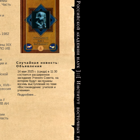
лемы
. Часть
и и
ь 1982
ины XIX
 ЛО ИВ
и
Случайная новость:
ии и
Объявления
14 мая 2025 г. (среда) в 11:30
йской
состоится расширенное
заседание Ученого Совета, на
котором будут заслушаны
восемь выступлений по теме
, ХVII–
«Востоковедение: учителя и
 сессия
ученики».
Подробнее...
 //
ИВ АН
рии
Часть