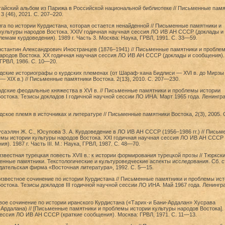
тайский альбом из Парижа в Российской национальной библиотеке // Письменные пам
3 (46), 2021. С. 207–220.
ига по истории Курдистана, которая остается ненайденной // Письменные памятники и
культуры народов Востока. XXIV годичная научная сессия ЛО ИВ АН СССР (доклады и
емам курдоведения). 1989 г. Часть 3. Москва: Наука, ГРВЛ, 1991. С. 33—59.
нстантин Александрович Иностранцев (1876–1941) // Письменные памятники и пробле
ародов Востока. XX годичная научная сессия ЛО ИВ АН СССР (доклады и сообщения). 
 ГРВЛ, 1986. С. 10—20.
дские историографы о курдских племенах (от Шараф-хана Бидлиси — XVI в. до Мирзы
— XIX в.) // Письменные памятники Востока. 2(13), 2010. С. 207—230.
рдские феодальные княжества в XVI в. // Письменные памятники и проблемы истории
остока. Тезисы докладов I годичной научной сессии ЛО ИНА. Март 1965 года. Ленингра
дское племя в источниках и литературе // Письменные памятники Востока, 2(3), 2005. 
усаэлян Ж. С., Юсупова З. А. Курдоведение в ЛО ИВ АН СССР (1956–1986 гг.) // Пись
емы истории культуры народов Востока. XXI годичная научная сессия ЛО ИВ АН СССР
я). 1987 г. Часть III. М.: Наука, ГРВЛ, 1987. С. 48—70.
звестная турецкая повесть XVII в.: к истории формирования турецкой прозы // Тюркски
нные памятники. Текстологические и культуроведческие аспекты исследования. Сб. с
дательская фирма «Восточная литература», 1992. С. 5—15.
известное сочинение по истории Курдистана // Письменные памятники и проблемы ис
остока. Тезисы докладов III годичной научной сессии ЛО ИНА. Май 1967 года. Ленингра
вое сочинение по истории иранского Курдистана («Тарих-и Бани-Ардалан» Хусрава
рдалана) // [Письменные памятники и проблемы истории культуры народов Востока]. 
ессия ЛО ИВ АН СССР (краткие сообщения). Москва: ГРВЛ, 1971. С. 11—13.