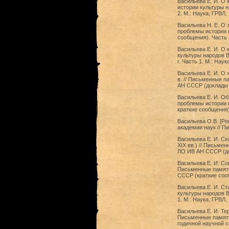
Васильева Е. И. О
истории культуры н
2. М.: Наука, ГРВЛ,
Васильева Н. Е. О 
проблемы истории 
сообщения). Часть 2
Васильева Е. И. О 
культуры народов В
г. Часть 1. М.: Нау
Васильева Е. И. О
в. // Письменные п
АН СССР (доклады и
Васильева Е. И. Об
проблемы истории к
краткие сообщения)
Васильева О.В. [Ре
академии наук // П
Васильева Е. И. Ск
XIX вв.) // Письме
ЛО ИВ АН СССР (док
Васильева Е. И. Со
Письменные памятн
СССР (краткие сооб
Васильева Е. И. Ст
культуры народов В
1. М.: Наука, ГРВЛ,
Васильева Е. И. Те
Письменные памятн
годичной научной с