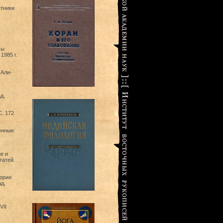
ятники
мы
1985 г.
 Али-
д,
С. 172
менные
е и
татей.
тории
д,
VII